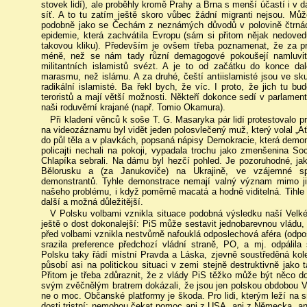
stovek lidí), ale proběhly kromě Prahy a Brna s menší účastí i v 
síť. A to tu zatím ještě skoro vůbec žádní migranti nejsou. M
podobně jako se Čechám z neznámých důvodů v polovině čtrnáct
epidemie, která zachvátila Evropu (sám si přitom nějak nedoved
takovou kliku). Především je ovšem třeba poznamenat, že za p
méně, než se nám tady různí demagogové pokoušejí namluvit,
militantních islamistů svézt. A je to od začátku do konce da
marasmu, než islámu. A za druhé, čeští antiislamisté jsou ve sk
radikální islamisté. Ba řekl bych, že víc. I proto, že jich tu 
teroristů a mají větší možnosti. Někteří dokonce sedí v parlamen
naši roduvěrní krajané (např. Tomio Okamura).
Při kladení věnců k soše T. G. Masaryka pár lidí protestovalo p
na videozáznamu byl vidět jeden polosvlečený muž, který volal „Ať
do půl těla a v plavkách, popsaná nápisy Demokracie, která demon
policajti nechali na pokoji, vypadala trochu jako zmenšenina So
Chlapíka sebrali. Na dámu byl hezčí pohled. Je pozoruhodné, ja
Bělorusku a (za Janukoviče) na Ukrajině, ve vzájemné sp
demonstrantů. Tyhle demonstrace nemají valný význam mimo ji
našeho problému, i když poměrně macatá a hodně viditelná. Tihle
další a možná důležitější.
V Polsku volbami vznikla situace podobná výsledku naší Velk
ještě o dost dokonalejší: PiS může sestavit jednobarevnou vládu, 
před volbami vznikla nestvůrně nafouklá odposlechová aféra (odposl
srazila preference předchozí vládní straně, PO, a mj. odpálil
Polsku taky řádí místní Pravda a Láska, zjevně soustředěná kol
působí asi na politickou situaci v zemi stejně destruktivně jako
Přitom je třeba zdůraznit, že z vlády PiS těžko může být něco d
svým zvěčnělým bratrem dokázali, že jsou jen polskou obdobou Vác
ne o moc. Občanské platformy je škoda. Pro lidi, kterým leží na 
dosti tristní: nemohou čekat pomoc ani z USA, ani z Německa, an