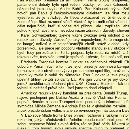
Pan Kalousek přednesl za tím účelem velmi dlouhý příspěvek,
parlamentní debaty bylo opět řešení otázky, je-li pan Kalouse
názoru byl jako obvykle Andrej Babiš. Pan Kalousek prý ve Sně
hovoří pan Babiš (i československým dialektem lze říkat roz
vyšetření, že je střízlivý. Je třeba prokazovat ve Sněmovně st
znemožňuje říkat rozumné věci? Vlastně by to měli dělat všichni p
dělat nejen řidiči, kteří si občas rádi přihnou, ale i zapřísáhlí a
pokud k jejich abstinenci nevedou vážné zdravotní důvody, chová
Karel Schwarzenberg zjevně vážně zvažuje svůj odchod z 
respektabilní důvody. Zároveň je taky nepochybné, že to image stra
na image) ovlivní v té nejnešťastnější chvíli: právě v době, kdy
zdrženlivou, ale přece jen podporu vládního stanoviska v otázce kv
bych tedy jen zdůraznit, že ta podpora byla zcela na místě, a ž
takovou věc, tedy věc, která je správná, i přesto, že ji poškodí, n
Předseda Evropské komise Juncker se definitivně zbláznil. C
odborů v Paříži mluvil o tom, že jejich přijetí je povinností Evro
formuloval jako otevřenou výzvu pro samotné uprchlíky, to už se v
uprchlíky zvala k sobě do Německa. Pan Juncker je zve (taky
upevnit trhliny ve zdi solidarity EU. Ale pan Juncker je prý dok
jemuž uprchlíci dali přednost před USA, Čínou a Ruskem. Tak oni
vybrali si naštěstí právě nás! Jací jsme to dobří chlapíci!
Americký republikánský kandidát na prezidenta Donald Trump, 
najevo pochopení pro Bašíra Asáda a hlavně Vladimíra Putina.
poprvé. Nemám o panu Trumpovi dost podrobných informací, přes
symbióza Miloše Zemana a Andreje Babiše v globálním rozměru. A
a pak prezidentskou volbu, stane se rovnocenným nástupcem Ba
V Babišově Mladé frontě Dnes přinesli rozhovor s ruským histo
rozumím, jakýsi představitel středního proudu ruské inteligenci. A
sebou neponese žádná zjevná rizika, rád se jistě přidá. Některá j
ruská v tom horším slova smyslu (nechtěl bych to přehánět, p