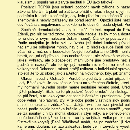
klausismu, populismu a zaryté nechuti k EU jako takové).
Poslanci TOP09 jsou ochotni podpořit návrh zákona o hazard
zákona, která má platit od začátku příštího roku, i když s její
podmínka k jejich ukončení je, aby bylo předtím projednáno 31 op
sněmovně a nebyly zařazeny na pořad jednání. Opozici jistě nezb
obviňována z negativismu a leckdo na to obvinění bude slyšet. Pos
Sociálně demokratický analytik Lukáš Jelínek napsal do Pr
Zdeně, pro niž se teď znovu pootevřela naděje, že by mohla dosta
tomu otevřel svým nálezem Ústavní soud). Článek je postaven na 
Podle analytika je třeba vzít v úvahu její dobrý kádrový původ (
nacismu se odbojovat mohlo, navíc je i z hlediska rudé části pol
včas, dřív, než se s budovateli Nových pořádků anno 1948 mohl dos
bratrů, co „od něj převzali kus neohroženosti, ale zároveň se chov
jakési výhrady, ale o zbabělosti mám úplně jiné představy než
„radikální názory“, ale to by prý nemělo nic měnit na možnost
velkorysost! Dokonce i takoví smějí usilovat o individuální sprav
století! Je to už skoro jako za Antonína Novotného, kdy, jak znám
Okresní soud v Ostravě - Porubě projednává trestní případ 
Lady Bělaškové. Je obviněna z útoku na veřejného činitele, který 
my normální neúřední osoby máme neslušně řečeno prdel. Úřed
hýždí policisty“. Stalo se to při „oslavě Nového roku“. Její kole
na půl žerdi, a to jako výraz antipatie k českému prezidentovi (k
době velmi inspirativní). Byl v té době podle vlastních slov po
stalo, nemusel ani zdůrazňovat. Jakýsi whistleblower přivolal poli
načež podle policie herečka bránila kolegu a zasáhla rovněž „kop
že za násilný čin by mohla obdržet i čtyři roky, ale benevolent
nepředpokládá (když nejde o nic, co by se týkalo Velké protikorupč
Ostravě velkorysí) (Paní Bělašková uvádí, že po zadržení ji dvak
kamerami, doufám, že tato záležitost bude velmi zevrubně vyšetře