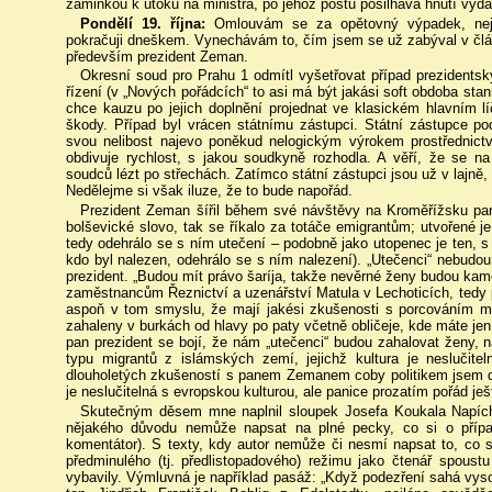
záminkou k útoku na ministra, po jehož postu pošilhává hnutí vyda
Pondělí 19. října:
Omlouvám se za opětovný výpadek, nej
pokračuji dneškem. Vynechávám to, čím jsem se už zabýval v člán
především prezident Zeman.
Okresní soud pro Prahu 1 odmítl vyšetřovat případ prezidents
řízení (v „Nových pořádcích“ to asi má být jakási soft obdoba st
chce kauzu po jejich doplnění projednat ve klasickém hlavním l
škody. Případ byl vrácen státnímu zástupci. Státní zástupce po
svou nelibost najevo poněkud nelogickým výrokem prostřednic
obdivuje rychlost, s jakou soudkyně rozhodla. A věří, že se na
soudců lézt po střechách. Zatímco státní zástupci jsou už v lajn
Nedělejme si však iluze, že to bude napořád.
Prezident Zeman šířil během své návštěvy na Kroměřížsku pani
bolševické slovo, tak se říkalo za totáče emigrantům; utvořené j
tedy odehrálo se s ním utečení – podobně jako utopenec je ten, s
kdo byl nalezen, odehrálo se s ním nalezení). „Utečenci“ nebudou
prezident. „Budou mít právo šaríja, takže nevěrné ženy budou kame
zaměstnancům Řeznictví a uzenářství Matula v Lechoticích, tedy 
aspoň v tom smyslu, že mají jakési zkušenosti s porcováním ma
zahaleny v burkách od hlavy po paty včetně obličeje, kde máte jen
pan prezident se bojí, že nám „utečenci“ budou zahalovat ženy, n
typu migrantů z islámských zemí, jejichž kultura je neslučite
dlouholetých zkušeností s panem Zemanem coby politikem jsem d
je neslučitelná s evropskou kulturou, ale panice prozatím pořád j
Skutečným děsem mne naplnil sloupek Josefa Koukala Napíchn
nějakého důvodu nemůže napsat na plné pecky, co si o případ
komentátor). S texty, kdy autor nemůže či nesmí napsat to, co 
předminulého (tj. předlistopadového) režimu jako čtenář spoust
vybavily. Výmluvná je například pasáž: „Když podezření sahá vy