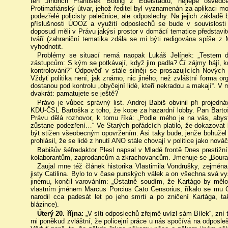
ten Jindřich František Boblig z Edelstadtu, nejlépe osvěd
Protimafiánský útvar, jehož ředitel byl vyznamenán za aplikaci m
podezřelé policisty palečnice, ale odposlechy. Na jejich základě
příslušnosti ÚOOZ a využití odposlechů se bude v souvislost
doposud měli v Právu jakýsi prostor v domácí tematice představit
tváří (zahraniční tematika zdála se mi býti redigována spíše z
vyhodnotit.
Problémy se situací nemá naopak Lukáš Jelínek: „Testem d
zástupcům: S kým se potkávají, když jim padla? Čí zájmy hájí, 
kontrolováni?“ Odpověď v stále silněji se prosazujících Nových p
Vždyť politika není, jak známo, nic jiného, než zvláštní forma or
dostanou pod kontrolu „obyčejní lidé, kteří nekradou a makají“. V m
dvakrát: pamatujete se ještě?
Právo je vůbec správný list. Andrej Babiš obvinil při projed
KDU-ČSL Bartoška z toho, že kope za hazardní lobby. Pan Bartoš
Právu dělá rozhovor, k tomu říká: „Podle mého je na vás, abys
zůstane podezření…“ Ve Starých pořádcích platilo, že dokazovat
být stižen všeobecným opovržením. Asi taky bude, jenže bohužel a
prohlásil, že se lidé z hnutí ANO stále chovají v politice jako nov
Babišův šéfredaktor Plesl napsal v Mladé frontě Dnes prestižn
kolaborantům, zaprodancům a zkrachovancům. Jmenuje se „Bourat 
Zaujal mne též článek historika Vlastimila Vondrušky, zejmén
jisty Catilina. Bylo to v čase punských válek a on všechna svá v
jinému, končil varováním: „Ostatně soudím, že Kartágo by mělo
vlastním jménem Marcus Porcius Cato Censorius, říkalo se mu Ca
narodil cca padesát let po jeho smrti a po zničení Kartága, ta
blázince).
Úterý 20. října:
„V síti odposlechů zřejmě uvízl sám Bílek“, zní 
mi poněkud zvláštní, že policejní práce u nás spočívá na odposle