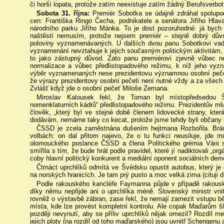
či horší lopata, protože zatím neexistuje zatím žádný Berufsverbot.
Sobota 31. října:
Premiér Sobotka se údajně zdráhal spolup
cen: Františka Ringo Čecha, podnikatele a senátora Jiřího Hla
národního parku Jiřího Mánka. To je dost pozoruhodné: já bych
naštěstí nemusím, protože nejsem premiér – stejně dobrý dů
poloviny vyznamenávaných. U dalších dvou panu Sobotkovi vadí,
vyznamenání nevztahuje k jejich současným politickým aktivitám,
to jako zástupný důvod. Zato panu premiérovi zjevně vůbec n
normalizace a vůbec předlistopadového režimu, k níž jeho vy
výběr vyznamenaných nese prezidentovu významnou osobní peče
že výrazy prezidentovy osobní pečeti není nutné vždy a za všech 
Zvlášť když jde o osobní pečeť Miloše Zemana.
Miroslav Kalousek řekl, že Toman byl místopředsedou Š
nomenklaturních kádrů“ předlistopadového režimu. Prezidentův mluv
člověk, „který byl ve stejné době členem lidovecké strany, která
dodávám, nemáme taky co kecat, protože jsme tehdy byli občany
ČSSD je zcela zaměstnána dušením hejtmana Rozbořila. Brání
volbách: on dal přitom najevo, že o tu funkci neusiluje, jde 
olomouckého poslance ČSSD a člena Politického grémia Váni s
smířila s tím, že bude hrát podle pravidel, které jí nadiktovali 
coby hlavní politický konkurent a mediální oponent sociálních dem
Čtrnáct uprchlíků odmítá ve Švédsku opustit autobus, který je 
na norských hranicích. Je tam prý pusto a moc velká zima (cituji d
Podle rakouského kancléře Faymanna půjde v případě rakouské
díky němu nepřijde ani o uprchlíka méně. Slovenský ministr vni
rovněž o výstavbě zábran, zase řekl, že nemají zamezit vstupu 
místa, kde lze provést kompletní kontrolu. Ale copak Maďarům šl
později nevynutí, aby se příliv uprchlíků nějak omezil? Rozdíl m
jejich ploty (na rozdíl od toho maďarského) jsou uvnitř Schengenu 