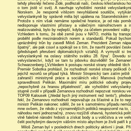
tehdy přesněji řečeno Židé, podřezali naši, českou křesťanskou ho
o tom jistě ví své). A navrhuje vyhoštění norské velvyslanky
Norskem. Je nesporně vítězem nevyhlášené soutěže, vytýká
velvyslankyně by správně měla být upálena na Staroměstském n
Protože s ním však nemáme společné hranice, je od nás poměr
nedisponuje vlastními přístavy a válečným námořnictvem a i
realizovatelná, bylo by nejlepší, kdyby za účelem provedení válk
Vzhledem k tomu, že obě země jsou v NATO, mohla by transport 
proběhl podle mezinárodních norem a standardů. Pokud bychom
uprázdněný trůn by zasedl Miloš Zeman. Prezident Zeman nápa
špatný“, ale pak couvl a spokojil se s tím, že navrhl povolání če
(předstupeň přerušení diplomatických vztahů). A vymyslil si tr
velvyslankyně na oslavy státního svátku 28. října“. Dovedu si
velvyslanectví, když se tam tu jobovku dozvěděli! Se Zemane
Schwarzenberg („Vzhledem k postupu norské strany ohledně těch ne
Premiér Sobotka prohlásil, že rozhodnutí norské strany poškodí č
jejichž rezortů se případ týká. Ministr Stropnický tam zatím ještě
zahraničí ministryně práce a sociálních věcí Marxová (rozhodn
spravedlnosti Pelikán. Maximální míru politické odvahy proje
„nepochybně za hranou přijatelnosti“, ale vyhoštění velvyslank
stupně zvolil v případě Zemanova rozhodnutí nepozvat norskou vel
TOP09 Kalousek („hledal bych jiný instrument než tento“), předse
řekl, že Zemanovo rozhodnutí nepovažuje za šťastné a že to nep
ministr Pelikán nakonec sdělil, že se k samotnému případu nemůž
mne ovšem, že nikdo z významnějších politiků neupozornil na to, ž
náhodou není jednoznačný, znovu rozjíždí ohavná, hysterická poli
vlně falešné národní hrdosti a získat body a u voličstva a ve veř
čelit pochybným davovým vášním místo abychom je živili patří k prof
Miloš Zeman byl v posledních dnech politicky aktivní i jinak. Při