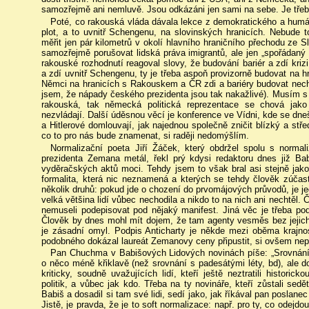
samozřejmě ani nemluvě. Jsou odkázáni jen sami na sebe. Je třeb
Poté, co rakouská vláda dávala lekce z demokratického a hum
plot, a to uvnitř Schengenu, na slovinských hranicích. Nebude 
měřit jen pár kilometrů v okolí hlavního hraničního přechodu z
samozřejmě porušovat lidská práva imigrantů, ale jen „spořáda
rakouské rozhodnutí reagoval slovy, že budování bariér a zdí krizi 
a zdí uvnitř Schengenu, ty je třeba aspoň provizorně budovat na 
Němci na hranicích s Rakouskem a ČR zdi a bariéry budovat necht
jsem, že nápady českého prezidenta jsou tak nakažlivé). Musím s l
rakouská, tak německá politická reprezentace se chová jako
nezvládají. Další úděsnou věcí je konference ve Vídni, kde se dn
a Hitlerové domlouvají, jak najednou společně zničit blízký a st
co to pro nás bude znamenat, si raději nedomýšlím.
Normalizační poeta Jiří Žáček, který obdržel spolu s nor
prezidenta Zemana metál, řekl prý kdysi redaktoru dnes již Ba
vyděračských aktů moci. Tehdy jsem to však bral asi stejně jak
formalita, která nic neznamená a kterých se tehdy člověk zúčast
několik druhů: pokud jde o chození do prvomájových průvodů, je j
velká většina lidí vůbec nechodila a nikdo to na nich ani nechtěl. Č
nemuseli podepisovat pod nějaký manifest. Jiná věc je třeba po
Člověk by dnes mohl mít dojem, že tam agenty vesměs bez jejich v
je zásadní omyl. Podpis Anticharty je někde mezi oběma krajnos
podobného dokázal laureát Zemanovy ceny připustit, si ovšem nepř
Pan Chuchma v Babišových Lidových novinách píše: „Srovnání 
o něco méně křiklavě (než srovnání s padesátými léty, bd), ale do
kriticky, soudně uvažujících lidí, kteří ještě neztratili historic
politik, a vůbec jak kdo. Třeba na ty novináře, kteří zůstali sed
Babiš a dosadil si tam své lidi, sedí jako, jak říkával pan poslanec
Jistě, je pravda, že je to soft normalizace: např. pro ty, co odejd