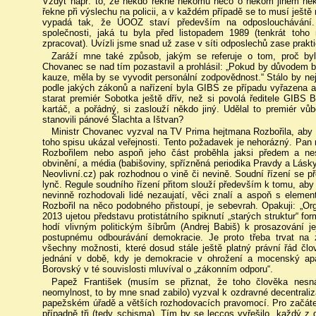
Vždyť např. to, že někdo řekne někomu něco o někom jiném něk
řekne při výslechu na policii, a v každém případě se to musí ještě 
vypadá tak, že ÚOOZ staví především na odposlouchávání. T
společnosti, jaká tu byla před listopadem 1989 (tenkrát toho n
zpracovat). Uvízli jsme snad už zase v síti odposlechů zase prakt
Zaráží mne také způsob, jakým se referuje o tom, proč by
Chovanec se nad tím pozastavil a prohlásil: „Pokud by důvodem byl
kauze, měla by se vyvodit personální zodpovědnost.“ Stálo by ne
podle jakých zákonů a nařízení byla GIBS ze případu vyřazena a
starat premiér Sobotka ještě dřív, než si povolá ředitele GIBS 
kartáč, a pořádný, si zaslouží někdo jiný. Udělal to premiér vůb
stanovili pánové Šlachta a Ištvan?
Ministr Chovanec vyzval na TV Prima hejtmana Rozbořila, aby 
toho spisu ukázal veřejnosti. Tento požadavek je nehorázný. Pan 
Rozbořilem nebo aspoň jeho část proběhla jaksi předem a nest
obvinění, a média (babišoviny, spřízněná periodika Pravdy a Lásk
Neovlivní.cz) pak rozhodnou o vině či nevině. Soudní řízení se p
lynč. Regule soudního řízení přitom slouží především k tomu, ab
nevinně rozhodovali lidé nezaujatí, věci znalí a aspoň s elem
Rozbořil na něco podobného přistoupí, je sebevrah. Opakuji: „Org
2013 ujetou představu protistátního spiknutí „starých struktur“ f
hodí vlivným politickým šíbrům (Andrej Babiš) k prosazování j
postupnému odbourávání demokracie. Je proto třeba trvat na
všechny možnosti, které dosud stále ještě platný právní řád člov
jednání v době, kdy je demokracie v ohrožení a mocenský ap
Borovský v té souvislosti mluvíval o „zákonním odporu“.
Papež František (musím se přiznat, že toho člověka nesná
neomylnost, to by mne snad zabilo) vyzval k ozdravné decentraliz
papežském úřadě a větších rozhodovacích pravomocí. Pro začáte
případně tři (tedy schisma). Tím by se leccos vyřešilo, každý z