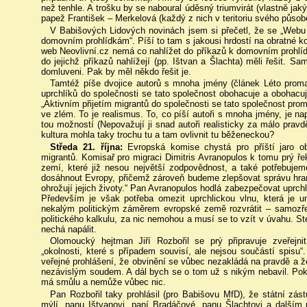
než tenhle. A trošku by se naboural úděsný triumvirát (vlastně ja
papež František – Merkelová (každý z nich v teritoriu svého půso
V Babišových Lidových novinách jsem si přečetl, že se „Webu 
domovním prohlídkám“. Píší to tam s jakousi hrdostí na obratné ko
web Neovlivní.cz nemá co nahlížet do příkazů k domovním prohlíd
do jejichž příkazů nahlížejí (pp. Ištvan a Šlachta) měli řešit. 
domluveni. Pak by měl někdo řešit je.
Tamtéž píše dvojice autorů s mnoha jmény (článek Léto promar
uprchlíků do společnosti se tato společnost obohacuje a obohacuje
„Aktivním přijetím migrantů do společnosti se tato společnost promě
ve zlém. To je realismus. To, co píší autoři s mnoha jmény, je na
tou možností (Nepovažují ji snad autoři realisticky za málo prav
kultura mohla taky trochu tu a tam ovlivnit tu běženeckou?
Středa 21. října:
Evropská komise chystá pro příští jaro o
migrantů. Komisař pro migraci Dimitris Avranopulos k tomu prý řek
zemí, které již nesou největší zodpovědnost, a také potřebuj
dosáhnout Evropy, přičemž zároveň budeme zlepšovat správu hranic
ohrožují jejich životy.“ Pan Avranopulos hodlá zabezpečovat uprc
Především je však potřeba omezit uprchlickou vlnu, která je
nekalým politickým záměrem evropské země rozvrátit – samozřejm
politického kalkulu, za nic nemohou a musí se to vzít v úvahu. S
nechá napálit.
Olomoucký hejtman Jiří Rozbořil se prý připravuje zveřejn
„okolnosti, které s případem souvisí, ale nejsou součástí spisu
veřejné prohlášení, že obvinění se vůbec nezakládá na pravdě a ž
nezávislým soudem. A dál bych se o tom už s nikým nebavil. Poku
má smůlu a nemůže vůbec nic.
Pan Rozbořil taky prohlásil (pro Babišovu MfD), že státní zás
mýlí, panu Ištvanovi, paní Bradáčové, panu Šlachtovi a dalším