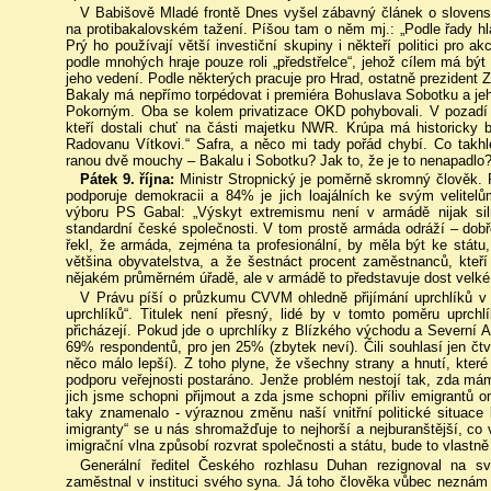
V Babišově Mladé frontě Dnes vyšel zábavný článek o slovenské
na protibakalovském tažení. Píšou tam o něm mj.: „Podle řady hla
Prý ho používají větší investiční skupiny i někteří politici pro 
podle mnohých hraje pouze roli „předstřelce“, jehož cílem má být
jeho vedení. Podle některých pracuje pro Hrad, ostatně prezident
Bakaly má nepřímo torpédovat i premiéra Bohuslava Sobotku a je
Pokorným. Oba se kolem privatizace OKD pohybovali. V pozadí 
kteří dostali chuť na části majetku NWR. Krúpa má historicky b
Radovanu Vítkovi.“ Safra, a něco mi tady pořád chybí. Co takhle
ranou dvě mouchy – Bakalu i Sobotku? Jak to, že je to nenapadlo
Pátek 9. října:
Ministr Stropnický je poměrně skromný člověk.
podporuje demokracii a 84% je jich loajálních ke svým velitel
výboru PS Gabal: „Výskyt extremismu není v armádě nijak si
standardní české společnosti. V tom prostě armáda odráží – dob
řekl, že armáda, zejména ta profesionální, by měla být ke státu,
většina obyvatelstva, a že šestnáct procent zaměstnanců, kteř
nějakém průměrném úřadě, ale v armádě to představuje dost velké 
V Právu píší o průzkumu CVVM ohledně přijímání uprchlíků v Č
uprchlíků“. Titulek není přesný, lidé by v tomto poměru uprchlí
přicházejí. Pokud jde o uprchlíky z Blízkého východu a Severní Afri
69% respondentů, pro jen 25% (zbytek neví). Čili souhlasí jen čtv
něco málo lepší). Z toho plyne, že všechny strany a hnutí, které se
podporu veřejnosti postaráno. Jenže problém nestojí tak, zda mám
jich jsme schopni přijmout a zda jsme schopni příliv emigrantů o
taky znamenalo - výraznou změnu naší vnitřní politické situace
imigranty“ se u nás shromažďuje to nejhorší a nejburanštější, co
imigrační vlna způsobí rozvrat společnosti a státu, bude to vlastně s
Generální ředitel Českého rozhlasu Duhan rezignoval na sv
zaměstnal v instituci svého syna. Já toho člověka vůbec neznám a