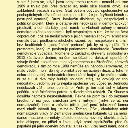
s nimiž jsem se, když jsem nabyl trochu rozumu, nemohl ani trochu
1989 a trvalo pak přes dvacet let, mělo sice soustu chyb, al
základních věcech za své. Stát ovšem obývalo společenství sa
pochopitelných důvodů nespokojeni s tím, že po čtyřiceti letech s
postupně vymírali). Druzí, havlovští disidenti, byli nespokojeni 
politický projekt, který jí ostatně ani nedokázali v demokratick
předložit, a odmítla taky jejich nárok na vládnutí opřený o minulé
demokratického kapitalismu, byli nespokojeni s tím, že se po šesti
odporoučet, což se neslučovalo s jejich mesianistickými ambicemi.
nemalé části postkomunistického ražení, byli nespokojeni s tím, 
bez koaličních či „opozičních“ partnerů, jak by si byli přáli. Ti
prostorem, který jim poskytuje parlamentní demokracie. Demokracie
demokracie vypadala. Nicméně to základní, otevřený svobodný a d
2013 zůstávalo. Jediné, na čem se účastníci dokázali spontánně
vývoje české společnosti sice významného a užitečného, zároveň 
demokracii, s tím po roce 1989 nemůže ani náhodou srovnávat, co
málo věděli, mohli do něj promítat své nejrůznější iluze. Z toho hle
celou dobu velký nedostatek elementární loajality ke svému státu.
ní se tu už dva roky buduje policejní stát), se odvíjejí od toh
nedostatku vědomí, že tu nějaká společná věc vůbec je. Jednoduš
nedokázali vážit toho, co máme. Proto je ten stát teď v takové
počátku plné falešného patosu a divadelních rekvizit. Za Klause 
dosáhla naprosté nesnesitelnosti. Pěkně se promítá i do sezna
břečku, v níž jsou smícháni živí s mrtvými (mrtví se už nem
normalizační), herci a zpěváci (dtto), „lidé pera“ (obrozeně komu
mezi nimiž vévodí ing. Miroslav Toman, CSc., dlouholetý min
normalizační vlády (v Zemanově úřednickém kabinetu už za něho 
danse macabre se někdy připlete i docela nevinný člověk, stává se
toho chlapce, co přišel o život, když bránil spolužačku před ú
papaláši při jeho ocenění povstali a tleskali: vítej mezi námi, ode