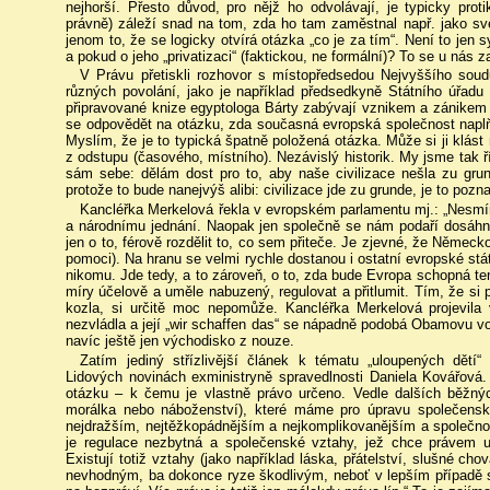
nejhorší. Přesto důvod, pro nějž ho odvolávají, je typicky proti
právně) záleží snad na tom, zda ho tam zaměstnal např. jako sv
jenom to, že se logicky otvírá otázka „co je za tím“. Není to je
a pokud o jeho „privatizaci“ (faktickou, ne formální)? To se u nás 
V Právu přetiskli rozhovor s místopředsedou Nejvyššího soud
různých povolání, jako je například předsedkyně Státního úřad
připravované knize egyptologa Bárty zabývají vznikem a zánikem c
se odpovědět na otázku, zda současná evropská společnost naplňuj
Myslím, že je to typická špatně položená otázka. Může si ji klást
z odstupu (časového, místního). Nezávislý historik. My jsme tak 
sám sebe: dělám dost pro to, aby naše civilizace nešla zu gru
protože to bude nanejvýš alibi: civilizace jde zu grunde, je to poz
Kancléřka Merkelová řekla v evropském parlamentu mj.: „Nesm
a národnímu jednání. Naopak jen společně se nám podaří dosáhno
jen o to, férově rozdělit to, co sem přiteče. Je zjevné, že Němec
pomoci). Na hranu se velmi rychle dostanou i ostatní evropské 
nikomu. Jde tedy, a to zároveň, o to, zda bude Evropa schopná ten p
míry účelově a uměle nabuzený, regulovat a přitlumit. Tím, že s
kozla, si určitě moc nepomůže. Kancléřka Merkelová projevila v
nezvládla a její „wir schaffen das“ se nápadně podobá Obamovu vol
navíc ještě jen východisko z nouze.
Zatím jediný střízlivější článek k tématu „uloupených dětí
Lidových novinách exministryně spravedlnosti Daniela Kovářová. 
otázku – k čemu je vlastně právo určeno. Vedle dalších běžnýc
morálka nebo náboženství), které máme pro úpravu společens
nejdražším, nejtěžkopádnějším a nejkomplikovanějším a společnos
je regulace nezbytná a společenské vztahy, jež chce právem 
Existují totiž vztahy (jako například láska, přátelství, slušné chov
nevhodným, ba dokonce ryze škodlivým, neboť v lepším případě s