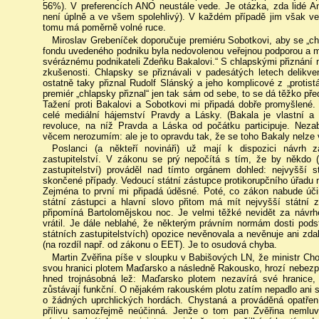
56%). V preferencích ANO neustále vede. Je otázka, zda lidé A
není úplně a ve všem spolehlivý). V každém případě jim však ve
tomu má poměrně volné ruce.
Miroslav Grebeníček doporučuje premiéru Sobotkovi, aby se „ch
fondu uvedeného podniku byla nedovolenou veřejnou podporou a 
svéráznému podnikateli Zdeňku Bakalovi.“ S chlapskými přiznání m
zkušenosti. Chlapsky se přiznávali v padesátých letech delikve
ostatně taky přiznal Rudolf Slánský a jeho komplicové z „protis
premiér „chlapsky přiznal“ jen tak sám od sebe, to se dá těžko před
Tažení proti Bakalovi a Sobotkovi mi připadá dobře promyšlené. 
celé mediální hájemství Pravdy a Lásky. (Bakala je vlastní a 
revoluce, na níž Pravda a Láska od počátku participuje. Ne
věcem nerozumím: ale je to opravdu tak, že se toho Bakaly nelze
Poslanci (a někteří novináři) už mají k dispozici návrh 
zastupitelství. V zákonu se prý nepočítá s tím, že by někdo (
zastupitelství) prováděl nad tímto orgánem dohled: nejvyšší s
skončené případy. Vedoucí státní zástupce protikorupčního úřadu 
Zejména to první mi připadá úděsné. Poté, co zákon nabude účin
státní zástupci a hlavní slovo přitom má mít nejvyšší státní 
připomíná Bartolomějskou noc. Je velmi těžké nevidět za návr
vrátil. Je dále neblahé, že některým právním normám dosti pods
státních zastupitelstvích) opozice nevěnovala a nevěnuje ani zda
(na rozdíl např. od zákonu o EET). Je to osudová chyba.
Martin Zvěřina píše v sloupku v Babišových LN, že ministr Cho
svou hranici plotem Maďarsko a následně Rakousko, hrozí nebezpečí
hned trojnásobná lež: Maďarsko plotem nezavírá své hranice, a
zůstávají funkční. O nějakém rakouském plotu zatím nepadlo ani slo
o žádných uprchlických hordách. Chystaná a prováděná opatření
přílivu samozřejmě neúčinná. Jenže o tom pan Zvěřina nemluv