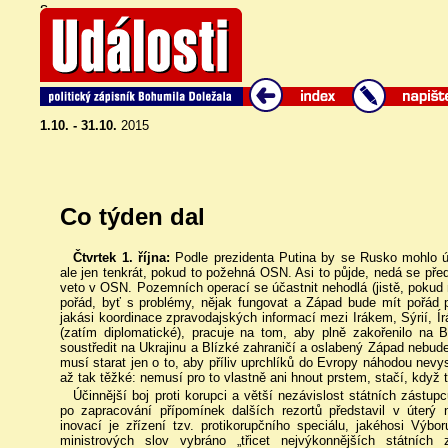
s
1.10. - 31.10.
2015
Co týden dal
Čtvrtek 1. října:
Podle prezidenta Putina by se Rusko mohlo úč
ale jen tenkrát, pokud to požehná OSN. Asi to půjde, nedá se před
veto v OSN. Pozemních operací se účastnit nehodlá (jistě, poku
pořád, byť s problémy, nějak fungovat a Západ bude mít pořád 
jakási koordinace zpravodajských informací mezi Irákem, Sýrií, 
(zatím diplomatické), pracuje na tom, aby plně zakořenilo n
soustředit na Ukrajinu a Blízké zahraničí a oslabený Západ nebude
musí starat jen o to, aby příliv uprchlíků do Evropy náhodou nevy
až tak těžké: nemusí pro to vlastně ani hnout prstem, stačí, když 
Účinnější boj proti korupci a větší nezávislost státních zástupc
po zapracování přípomínek dalších rezortů představil v úterý n
inovací je zřízení tzv. protikorupčního speciálu, jakéhosi Výb
ministrových slov vybráno „třicet nejvýkonnějších státních 