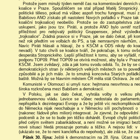
Protože jsem minulý týden neměl čas na komentování denních u
koalice v Praze. Spouštěčem se stal případ Matěj Stropnický. 
politické těleso, pokud má vůbec aspoň trochu fungovat, musí z
Babišovo ANO získalo při nastolení Nových pořádků v Praze tak 
koaliční trojkoalice) neobešlo. Protože se do zastupitelstva z
uskupení, jako jsou tzv. Piráti, a protože ANO bylo uvnitř ro
příležitost pro nebývalý politický Gruppensex, jehož výsl
„trojkoalice“. Zrádná pravice si v Praze, jak se dalo čekat, při 
než rok předtím ve volbách do PS, a tak nemravným návrhům, ab
Navíc Piráti hlásali a hlásají, že s KSČM a ODS nikdy do ko
nevadí). V tuto chvíli se koalice tváří, že pokračuje, k tomu ov
desperáta Stropnického. Lepší příležitost k tomu, aby se vyřádil
podporu TOP09. Před TOP09 se otvírá možnost, aby byla v Praze 
KSČM. Jsem zvědavý, zda a jak tomu svodu odolá. To, že by se d
demokratických stran (v některých velkých městech se to poved
způsobilé a je jich málo. Je to smutná koncovka Starých pořádků 
baště. Možná by se hlavním městem ČR měla stát Ostrava. Je od j
Komunisté v Olomouci si umyli ruce: hejtmana nesvrhnou a nec
široka rozkročena mezi Babišem a demokracií.
V Polsku, jak se dalo čekat, vyhrála volby s velkou p
jednobarevnou vládu. Levice se vůbec nedostala do parlament
nepřispěla k dezintegraci Evropy a že by ještě víc nezkomplikovala
do Německa nijak neochabuje a v Německu sílí pochybnosti o 
(nakonec řádově přes milion) integrovat. Je zjevné, že odpovědní 
podcenili a že se to bude jen těžko dohánět. Evropě chybí politi
před celým světem zabarikádovat, a není možné se imigraci bezbř
nové situaci hledá prosazuje pomalu a těžko. A nejsou lidi: 
(ukázalo se, že to není kancléřka do nepohody), ale zdá se, že zatí
Pátek 30. října:
Ještě k demonstracím na 28. října. Účast na t