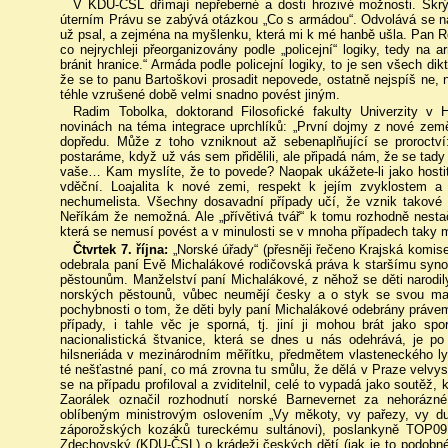
V KDU-ČSL dřímají nepřeberné a dosti hrozivé možnosti. Skr
úterním Právu se zabývá otázkou „Co s armádou“. Odvolává se 
už psal, a zejména na myšlenku, která mi k mé hanbě ušla. Pan Ro
co nejrychleji přeorganizovány podle „policejní“ logiky, tedy na
bránit hranice.“ Armáda podle policejní logiky, to je sen všech d
že se to panu Bartoškovi prosadit nepovede, ostatně nejspíš ne, 
téhle vzrušené době velmi snadno povést jiným.
Radim Tobolka, doktorand Filosofické fakulty Univerzity v
novinách na téma integrace uprchlíků: „První dojmy z nové zem
dopředu. Může z toho vzniknout až sebenaplňující se proroctv
postaráme, když už vás sem přidělili, ale připadá nám, že se tady t
vaše… Kam myslíte, že to povede? Naopak ukážete-li jako hostitel
vděční. Loajalita k nové zemi, respekt k jejím zvyklostem a
nechumelista. Všechny dosavadní případy učí, že vznik takové „
Neříkám že nemožná. Ale „přívětivá tvář“ k tomu rozhodně nesta
která se nemusí povést a v minulosti se v mnoha případech taky 
Čtvrtek 7. října:
„Norské úřady“ (přesněji řečeno Krajská komise
odebrala paní Evě Michalákové rodičovská práva k staršímu syno
pěstounům. Manželství paní Michalákové, z něhož se děti narodily, 
norských pěstounů, vůbec neumějí česky a o styk se svou ma
pochybnosti o tom, že děti byly paní Michalákové odebrány práv
případy, i tahle věc je sporná, tj. jiní ji mohou brát jako s
nacionalistická štvanice, která se dnes u nás odehrává, je p
hilsneriáda v mezinárodním měřítku, předmětem vlasteneckého lyn
té nešťastné paní, co má zrovna tu smůlu, že dělá v Praze velvysl
se na případu profiloval a zviditelnil, celé to vypadá jako soutěž, 
Zaorálek označil rozhodnutí norské Barnevernet za nehorázné
oblíbeným ministrovým oslovením „Vy měkoty, vy pařezy, vy d
záporožských kozáků tureckému sultánovi), poslankyně TOP09
Zdechovský (KDU-ČSL) o krádeži českých dětí (jak je to podobn