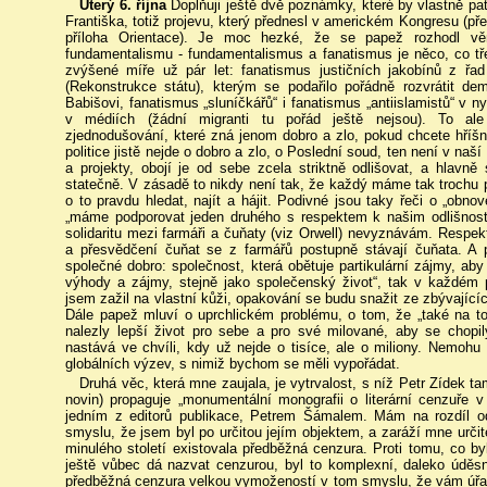
Úterý 6. října
Doplňuji ještě dvě poznámky, které by vlastně pat
Františka, totiž projevu, který přednesl v americkém Kongresu (př
příloha Orientace). Je moc hezké, že se papež rozhodl v
fundamentalismu - fundamentalismus a fanatismus je něco, co t
zvýšené míře už pár let: fanatismus justičních jakobínů z řad
(Rekonstrukce státu), kterým se podařilo pořádně rozvrátit de
Babišovi, fanatismus „sluníčkářů“ i fanatismus „antiislamistů“ v ny
v médiích (žádní migranti tu pořád ještě nejsou). To ale
zjednodušování, které zná jenom dobro a zlo, pokud chcete hříš
politice jistě nejde o dobro a zlo, o Poslední soud, ten není v na
a projekty, obojí je od sebe zcela striktně odlišovat, a hlavn
statečně. V zásadě to nikdy není tak, že každý máme tak trochu 
o to pravdu hledat, najít a hájit. Podivné jsou taky řeči o „obno
„máme podporovat jeden druhého s respektem k našim odlišnostem
solidaritu mezi farmáři a čuňaty (viz Orwell) nevyznávám. Respekt
a přesvědčení čuňat se z farmářů postupně stávají čuňata. A
společné dobro: společnost, která obětuje partikulární zájmy, aby
výhody a zájmy, stejně jako společenský život“, tak v každém
jsem zažil na vlastní kůži, opakování se budu snažit ze zbývajících
Dále papež mluví o uprchlickém problému, o tom, že „také na tomt
nalezly lepší život pro sebe a pro své milované, aby se chopily
nastává ve chvíli, kdy už nejde o tisíce, ale o miliony. Nemohu
globálních výzev, s nimiž bychom se měli vypořádat.
Druhá věc, která mne zaujala, je vytrvalost, s níž Petr Zídek t
novin) propaguje „monumentální monografii o literární cenzuře 
jedním z editorů publikace, Petrem Šámalem. Mám na rozdíl o
smyslu, že jsem byl po určitou jejím objektem, a zaráží mne určit
minulého století existovala předběžná cenzura. Proti tomu, co b
ještě vůbec dá nazvat cenzurou, byl to komplexní, daleko úděsn
předběžná cenzura velkou vymožeností v tom smyslu, že vám úřad