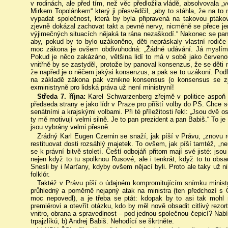
v rodinách, ale před tím, než věc předložila vládě, absolvovala 
Mirkem Topolánkem“ který ji přesvědčil, „aby to stáhla, že na to 
vypadat společnost, která by byla připravená na takovou ptákov
zjevně dokázal zachovat takt a pevné nervy, nicméně se přece jen
výjimečných situacích nějaká ta rána nezaškodí.“ Nakonec se paní
aby, pokud by to bylo uzákoněno, děti nepráskaly vlastní rodiče
moc zákona je ovšem obdivuhodná: „Žádné udávání. Já myslím, 
Pokud je něco zakázáno, většina lidí to má v sobě jako červeno
vnitřně by se zastyděl, protože by panoval konsenzus, že se děti ne
že napřed je o něčem jakýsi konsenzus, a pak se to uzákoní. Podl
na základě zákona pak vznikne konsensus (o konsensus se zje
exministryně pro lidská práva už není ministryní!
Středa 7. října:
Karel Schwarzenberg zřejmě v politice aspoň 
předseda strany e jako lídr v Praze pro příští volby do PS. Chce 
senátními a krajskými volbami. Při té příležitosti řekl: „Jsou dvě 
ty mě motivují velmi silně. Je to pan prezident a pan Babiš.“ To je
jsou vybrány velmi přesně.
Zrádný Karl Eugen Czernin se snaží, jak píší v Právu, „znovu 
restituovat dosti rozsáhlý majetek. To ovšem, jak píší tamtéž, „n
se k právní bitvě století. Čeští odbojáři přitom mají své jisté: jso
nejen když to tu spolknou Rusové, ale i tenkrát, když to tu obs
Snesli by i Marťany, kdyby ovšem nějací byli. Proto ale taky už n
folklór.
Taktéž v Právu píší o údajném kompromitujícím snímku ministr
průhledný a poměrně nejapný atak na ministra (ten předchozí s
moc nepovedl), a je třeba se ptát: kdopak by to asi tak mohl m
premiérovi a otevřít otázku, kdo by měl nově obsadit citlivý rezort
vnitro, obrana a spravedlnost – pod jednou společnou čepicí? N
trpajzlíkú, b) Andrej Babiš. Nehodící se škrtněte.