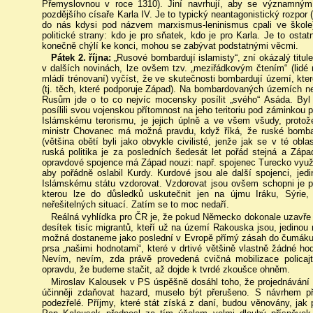
Přemyslovnou v roce 1310). Jiní navrhují, aby se významným
pozdějšího císaře Karla IV. Je to typický neantagonistický rozpor (
do nás kdysi pod názvem marxismus-leninismus cpali ve škole
politické strany: kdo je pro sňatek, kdo je pro Karla. Je to os
konečně chýlí ke konci, mohou se zabývat podstatnými věcmi.
Pátek 2. října:
„Rusové bombardují islamisty“, zní okázalý titule
v dalších novinách, lze ovšem tzv. „meziřádkovým čtením“ (lidé
mládí trénovaní) vyčíst, že ve skutečnosti bombardují území, kter
(tj. těch, které podporuje Západ). Na bombardovaných územích ne
Rusům jde o to co nejvíc mocensky posílit „svého“ Asáda. Byl 
posílili svou vojenskou přítomnost na jeho teritoriu pod záminkou př
Islámskému terorismu, je jejich úplně a ve všem všudy, proto
ministr Chovanec má možná pravdu, když říká, že ruské bomba
(většina obětí byli jako obvykle civilisté, jenže jak se v té obl
ruská politika je za posledních šedesát let pořád stejná a Záp
opravdové spojence má Západ nouzi: např. spojenec Turecko využ
aby pořádně oslabil Kurdy. Kurdové jsou ale další spojenci, jedi
Islámskému státu vzdorovat. Vzdorovat jsou ovšem schopni je pr
kterou lze do důsledků uskutečnit jen na újmu Iráku, Sýrie,
neřešitelných situací. Zatím se to moc nedaří.
Reálná vyhlídka pro ČR je, že pokud Německo dokonale uzavře 
desítek tisíc migrantů, kteří už na území Rakouska jsou, jedinou
možná dostaneme jako poslední v Evropě přímý zásah do čumáku 
prsa „našimi hodnotami“, které v drtivé většině vlastně žádné hod
Nevím, nevím, zda právě provedená cvičná mobilizace policaj
opravdu, že budeme stačit, až dojde k tvrdé zkoušce ohněm.
Miroslav Kalousek v PS úspěšně dosáhl toho, že projednávání 
účinněji zdaňovat hazard, muselo být přerušeno. S návrhem při
podezřelé. Příjmy, které stát získá z daní, budou věnovány, jak 