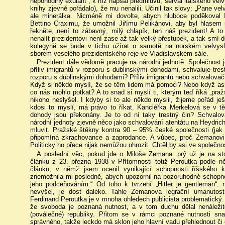
nepohodlný exulant“, k níž napsal předmluvu, seřval italského vel
knihy zjevně pořádalo), že mu nenalili. Učinil tak slovy: „Pane vel
ale minerálka. Nicméně mi dovolte, abych hluboce poděkoval Itá
Bettino Craximu, že umožnil Jiřímu Pelikánovi, aby byl hlasem
řekněte, není to zábavný, milý chlapík, ten náš prezident! A to 
nenalít prezidentovi není zase až tak velký přestupek, a tak smí do
kolegyně se bude v tichu užírat o samotě na norském velvysl
sborem veselého prezidentského reje ve Vladislavském sále.
Prezident dále vědomě pracuje na národní jednotě. Společnost 
příliv imigrantů v rozporu s dublinskými dohodami, schvaluje tre
rozporu s dublinskými dohodami? Příliv imigrantů nebo schvalovači
Když si někdo myslí, že se těm lidem má pomoci? Nebo když asi ně
co nás mohlo potkat? A to snad si myslí ti, kterým teď říká „pr
nikoho neslyšel. I kdyby si to ale někdo myslil, žijeme pořád j
kdosi to myslí, má právo to říkat. Kancléřka Merkelová se v tě
dohody jsou překonány. Je to od ní taky trestný čin? Schvalová
národní jednoty zjevně něco jako schvalování atentátu na Heydric
mluvit. Pražské štěkny kontra 90 – 95% české společnosti (jak 
připomíná zkrachovance a zaprodance. A vůbec, proč Zemanovi t
Politicky ho přece nijak nemůžou ohrozit. Chtěl by asi ve společnos
A poslední věc, pokud jde o Miloše Zemana: prý už je na sto
článku z 23. března 1938 v Přítomnosti totiž Peroutka podle ně
článku, v němž jsem ocenil vynikající schopnosti říšského k
znemožnila mi posledně, abych upozornil na pozoruhodné schopn
jeho podceňováním.“ Od toho k tvrzení „Hitler je gentleman“,
nevyšel, je dost daleko. Tahle Zemanova legrační umanutost
Ferdinand Peroutka je v mnoha ohledech publicista problematický. 
že svoboda je poznaná nutnost, a v tom duchu dělal nenáležité
(poválečné) republiky. Přitom se v rámci poznané nutnosti snaž
správného, takže leckdo má sklon jeho hlavní vadu přehlednout či