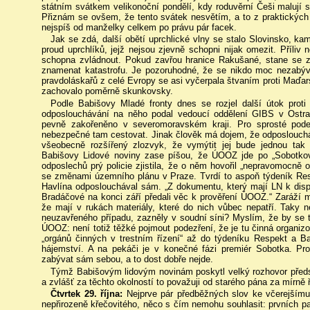
státním svátkem velikonoční pondělí, kdy roduvěrní Češi malují
Přiznám se ovšem, že tento svátek nesvětím, a to z praktických
nejspíš od manželky celkem po právu pár facek.
Jak se zdá, další obětí uprchlické vlny se stalo Slovinsko, kam
proud uprchlíků, jejž nejsou zjevně schopni nijak omezit. Příliv
schopna zvládnout. Pokud zavřou hranice Rakušané, stane se z
znamenat katastrofu. Je pozoruhodné, že se nikdo moc nezabýv
pravdoláskařů z celé Evropy se asi vyčerpala štvaním proti Maďar
zachovalo poměrně skunkovsky.
Podle Babišovy Mladé fronty dnes se rozjel další útok proti
odposlouchávání na něho podal vedoucí oddělení GIBS v Ostra
pevně zakořeněno v severomoravském kraji. Pro sprosté podez
nebezpečné tam cestovat. Jinak člověk má dojem, že odposlouchává
všeobecně rozšířený zlozvyk, že vymýtit jej bude jednou tak 
Babišovy Lidové noviny zase píšou, že ÚOOZ jde po „Sobotkov
odposlechů prý policie zjistila, že o něm hovořil „nepravomocně 
se změnami územního plánu v Praze. Tvrdí to aspoň týdeník Resp
Havlína odposlouchával sám. „Z dokumentu, který mají LN k disp
Bradáčové na konci září předali věc k prověření ÚOOZ.“ Zaráží m
že mají v rukách materiály, které do nich vůbec nepatří. Taky 
neuzavřeného případu, zazněly v soudní síni? Myslím, že by se 
ÚOOZ: není totiž těžké pojmout podezření, že je tu činná organiz
„orgánů činných v trestním řízení“ až do týdeníku Respekt a B
hájemství. A na pekáči je v konečné fázi premiér Sobotka. P
zabývat sám sebou, a to dost dobře nejde.
Týmž Babišovým lidovým novinám poskytl velký rozhovor pře
a zvlášť za těchto okolností to považuji od starého pána za mírně
Čtvrtek 29. října:
Nejprve pár předběžných slov ke včerejšímu 
nepřirozeně křečovitého, něco s čím nemohu souhlasit: prvních pa