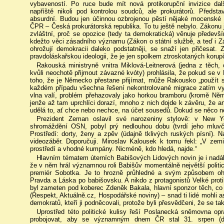
vybaveností. Po ruce bude mít nová protikorupční invizice dal
napříště nikoli pod kontrolou soudců, ale prokurátorů. Předsta
absurdní. Budou jen účinnou ozbrojenou pěstí nějaké mocenské 
ČPR – Česká prokurátorská republika. To tu ještě nebylo. Zákonu 
zvláštní, proč se opozice (tedy ta demokratická) věnuje přede
kdežto věci zásadního významu (Zákon o státní službě, a teď i Zák
ohrožují demokracii daleko podstatněji, se snaží jen přičesat. 
pravdoláskařskou ideologii, že je jen spolkem ztroskotaných korupč
Rakouská ministryně vnitra Miklová-Leitnerová (jedna z těch
kvůli neochotě přijmout závazné kvóty) prohlásila, že pokud se v
toho, že je Německo přestane přijímat, může Rakousko „použít s
každém případu všechna řešení nekontrolované migrace zatím vyp
vlna valí, problém přehazovaly jako horkou bramboru (kromě Něm
jenže až tam uprchlíci dorazí, mnoho z nich dojde k závěru, že an
udělá to, ať chce nebo nechce, na účet sousedů. Dokud se něco ne
Prezident Zeman oslavil své narozeniny stylově: v New Y
shromáždění OSN, pobyl prý nedlouhou dobu (tvrdí jeho mluvč
Prostředí: dorty, ženy a zpěv (údajně tklivých ruských písní). 
videozáběr. Doporučuji. Miroslav Kalousek k tomu řekl: „V zemi
prostředí a vhodné kumpány. Nicméně, kdo hledá, najde.“
Hlavním tématem úterních Babišových Lidových novin je i nadál
že v něm hrál významnou roli Babišův momentálně největší politick
premiér Sobotka. Je to hrozně průhledné a svým způsobem oha
Pravda a Láska po babišovsku. A nikdo z protagonistů Velké proti
byl zameten pod koberec Zdeněk Bakala, hlavní sponzor těch, co re
(Respekt, Aktuálně.cz, Hospodářské noviny) – snad ti lidé mohli as
demokratů, kteří ji podněcovali, protože byli přesvědčeni, že se t
Uprostřed této politické kulisy řeší Poslanecká sněmovna op
probojovat, aby se významným dnem ČR stal 31. srpen (d