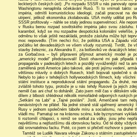
leckterých českých úst): „Po rozpadu SSSR u nás panovaly oprav
Washingtonu nenaplnila očekávání Rusů. Ti to vnímali takto: u
impéria, odmítli komunistickou ideologii, začali pracovat na d
utrpení, jelikož ekonomika zkolabovala. USA mohly udělat pro R
SSSR profitovaly – náhle se staly jedinou supervelmocí. Ale nepom
v Rusku berou rozpad sovětského impéria jako svou zásluhu. 
karambol, když se mu rozpadne despotická koloniální veleříše, 
odměnu to však ještě nezakládá, protože zásluha může být teprve
moc nepovedlo. (Tím nechci říci, že politika USA a Západu vů
počátku let devadesátých ve všem všudy rozumná). Tvrdit, že všic
stavby železnic, za Alexandra II., za bolševiků ve dvacátých let
za Gorbačova – byli připraveni přijmout americký model je p
„americký model“ představovali! Dosti ohavné mi pak připadá t
propaganda v padesátých letech a později vyváženější než ta ame
zaměřená proti Americe jako takové, ale proti jejímu vedení, armá
většinou mluvily o dobrých Rusech, kteří bojovali společně s 
Nebylo to jako v tehdejších hollywoodských filmech, kdy všichni 
státní instituce a neprodukoval státní propagandu. Za druhé, 
zvláště tohoto typu, protože je u nás tehdy Rusové (a jejich zdej
neměl čas ani chuť to dohánět. Zato jsem měl čas v dětském věku
dílem z blbosti shlédnout několik mimořádně odporných ruských pr
„Setkání na Labi“ a „Tajné poslání“. Jistě, Američané tam neby
nenávistných ne přátel. Na jedné straně stál ujařmený americký l
Rusy v jednom společném táboře míru a socialismu, na druhé tlu
vládli mu. Pamatuji se na krásnou scénu, kde byznysmani vyklád
ti roztomilí chlapoci, s nimiž se setkal za války, jsou jeho nep
největšímu a nejtlustšímu dá obrovskou facku. Od té doby vždy
dát srovnatelnou facku. Poté, co jsem si přečetl rozhovor s panem
Tamtéž se Luděk Navara věnuje Zákonu o státním zastupitelství