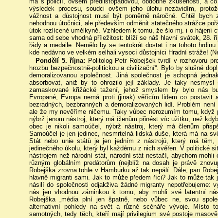
má s policií, ovšem předlistopadovou, obdobné zkušenosti, a co
výsledek procesu, soudci ovšem jeho úlohu nezávidím, protož
vážnost a důstojnost musí být poměrně náročné. Chtěl bych zd
nehodnou útočnici, ale především odměnit statečného strážce pořá
útok rozlícené umělkyně. Vzhledem k tomu, že šlo mj. i o hájení c
sama od sebe vhodná příležitost: blíží se náš hlavní svátek, 28. říj
řády a medaile. Nemělo by se tentokrát dostat i na tohoto hrdi
kde nedávno ve velkém selhali vysocí důstojníci Hradní stráže! (Ne
Pondělí 5. října:
Politolog Petr Robejšek tvrdí v rozhovoru pr
hrozbu bezpečnostně-politickou a civilizační“. Bylo by slušné dopl
demoralizovanou společnost. Jiná společnost je schopná jednak 
absorbovat, aniž by to ohrozilo její základy. Je taky nesmysl
zamaskované křižácké tažení, jehož smyslem by bylo nás buď 
Evropané, Evropa nemá proti (jinak) věřícím lidem co postavit 
bezradných, bezbranných a demoralizovaných lidí. Problém není 
ale že my nevěříme ničemu. Taky vůbec nerozumím tomu, když p
nýbrž jenom nástroj, který má členům přinést víc užitku, než kdyb
obec je nikoli samoúčel, nýbrž nástroj, který má členům přisp
Samoúčel je jen jedinec, nesmrtelná lidská duše, která má na sv
Stát nebo unie států je jen jedním z nástrojů, který má těm
jedinečného úkolu, který byl každému z nich svěřen. V politické si
nástrojem než národní stát, národní stát nestačí, abychom mohli o
různým globálním predátorům (nejblíž na dosah je právě znov
Robejška zrovna tohle v Hamburku až tak nepálí. Dále, pan Robe
hlavně migranti sami. Jak to může předem říci? Jak to může tak j
násilí do společnosti odjakživa žádné migranty nepotřebujeme: v
nás jen vhodnou záminkou k tomu, aby mohli své latentní násil
Robejška „média plní jen špatně, nebo vůbec ne, svou společ
alternativní pohledy na svět a různé scénáře vývoje. Místo to
samotných, tedy těch, kteří mají privilegium své postoje masově 