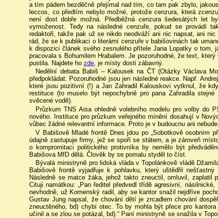
a tím pádem bezděčně přejímal nad tím, co tam pak zbylo, jakous
leccos, co předtím nebylo možné, protože cenzura, která zcenz
není dost dobře možná. Předběžná cenzura šedesátých let byl
vymoženost. Tedy na následné cenzuře, pokud se provádí tak,
redaktoři, takže pak už se nikdo neodváží ani nic napsat, ani nic 
rád, že se k publikaci o literární cenzuře v babišovinách tak uma
k dispozici článek svého zesnulého přítele Jana Lopatky o tom, j
pracovala s Bohumilem Hrabalem. Je pozoruhodné, že text, který 
pustila. Najdete ho
zde
, je místy dosti zábavný.
Nedělní debata Babiš – Kalousek na ČT (Otázky Václava Mor
předpokládat. Pozoruhodné jsou jen následné reakce. Např. Andrej 
které jsou pozitivní (!) a Jan Zahradil Kalouskovi vytknul, že 
restituce (to muselo být nepochybně pro pana Zahradila stejné 
svěcené vodě).
Průzkum TNS Aisa ohledně volebního modelu pro volby do PS
nového. Instituce pro průzkum veřejného mínění dosahují v Novýc
vůbec žádné relevantní informace. Proto je v budoucnu ani nebude
V Babišově Mladé frontě Dnes jdou po „Sobotkově osobním přít
údajně zastupuje firmy, jež se spoří se státem, a je zároveň mís
o kompromitaci politického protivníka by nemělo být předváděn
Babišova MfD dělá. Člověk by se pomalu styděl to číst.
Bývalá ministryně pro lidská vláda v Topolánkově vládě Džamil
Babišově frontě vyjadřuje k pohlavku, který uštědřil nešťastný
Následně se matce žáka, jehož takto zneuctil, omluvil, zaplatil p
Cituji namátkou: „Pan ředitel předvedl třídě agresivní, násilnic
nevhodně, už Komenský radil, aby se kantor snažil nejdříve poc
Gustav Jung napsal, že chování dětí je zrcadlem chování dospělý
zneuctěného, bd) chybí otec. To by mohla být přece pro kantora 
učinil a se zlou se potázal, bd).“ Paní ministryně se snažila v Top