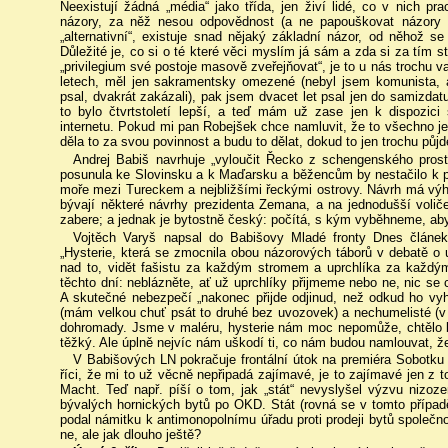
Neexistují žádná „média“ jako třída, jen živí lidé, co v nich pra
názory, za něž nesou odpovědnost (a ne papouškovat názory c
„alternativní“, existuje snad nějaký základní názor, od něhož 
Důležité je, co si o té které věci myslím já sám a zda si za tím s
„privilegium své postoje masově zveřejňovat“, je to u nás trochu va
letech, měl jen sakramentsky omezené (nebyl jsem komunista, a
psal, dvakrát zakázali), pak jsem dvacet let psal jen do samizdatu 
to bylo čtvrtstoletí lepší, a teď mám už zase jen k dispozici
internetu. Pokud mi pan Robejšek chce namluvit, že to všechno je 
děla to za svou povinnost a budu to dělat, dokud to jen trochu půjde
Andrej Babiš navrhuje „vyloučit Řecko z schengenského prost
posunula ke Slovinsku a k Maďarsku a běžencům by nestačilo k p
moře mezi Tureckem a nejbližšími řeckými ostrovy. Návrh má výho
bývají některé návrhy prezidenta Zemana, a na jednodušší voliče 
zabere; a jednak je bytostně český: počítá, s kým vyběhneme, aby 
Vojtěch Varyš napsal do Babišovy Mladé fronty Dnes článek,
„Hysterie, která se zmocnila obou názorových táborů v debatě o
nad to, vidět fašistu za každým stromem a uprchlíka za každ
těchto dní: neblázněte, ať už uprchlíky přijmeme nebo ne, nic se 
A skutečné nebezpečí „nakonec přijde odjinud, než odkud ho vyhlíž
(mám velkou chuť psát to druhé bez uvozovek) a nechumelisté (v t
dohromady. Jsme v maléru, hysterie nám moc nepomůže, chtělo by
těžký. Ale úplně nejvíc nám uškodí ti, co nám budou namlouvat, že
V Babišových LN pokračuje frontální útok na premiéra Sobotk
říci, že mi to už věcně nepřipadá zajímavé, je to zajímavé jen z to
Macht. Teď např. píší o tom, jak „stát“ nevyslyšel výzvu nizo
bývalých hornických bytů po OKD. Stát (rovná se v tomto případě 
podal námitku k antimonopolnímu úřadu proti prodeji bytů společnos
ne, ale jak dlouho ještě?