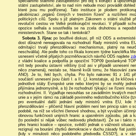
speciálního státního zastupitelství pro boj s korupcí a upozorňuj
státní zastupitelství, ale to nad ním nebude moci provádět dohled (
které jsou mu podřízena). Tato instituce je plodem protikorup
jakobínizaci „orgánů činných v trestním řízení“ a rozšíření mo
politických cílů. Spolu s již platným Zákonem o státní službě př
revoluční cestou ve Velké protikorupční revoluci. V případě sc
opozice selhala a soustředila se na zcela druhotnou a nepodst
ministerstvech. Stane se tak i tentokrát?
Sobota 3. října:
po bouřlivé diskusi, při níž ODS a extremist
dost důrazně nereagovala na rozhodnutí Rady ministrů vnitra E
odmítající trvalý přerozdělovací mechanismus, platný na ne
neschválila). Ale podle toho co říkala koncem týdne kancléřka Mer
usnesení včetně přijatých pozměňovacích návrhů ODS najdete
zd
z vládní koalice a podpořila je opoziční TOP09 (poslankyně TO
mít tedy povahu ústavní většiny (což asi v případě usnesení ne
něco znamená), nestalo se, hlavně kvůli tomu, že hlasování zan
ANO). Je to, řekl bych, chyba. Pro bylo nakonec 91 z 141 pří
součástí usnesení jsou části I. a II. („I. konstatuje, a) že klíčo
jednotlivé státy Evropské unie nebo kterými by se mohly jednotl
přijímána jednomyslně, a b) že rozhodnutí týkající se řízení mas
rozhodnutími. II. Vyjadřuje nesouhlas se zaváděním trvalých me
unie a v jejím rámci na základě povinného redistribučního klíče (tz
pro eventuální další jednání rady ministrů vnitra EU, kde 
přerozdělování – přičemž hlavní problém není ten princip sám o so
podobě, na níž se všichni členové shodnou, a být vyvážen účinným
obnovou funkčnosti unijních hranic a ujasněním způsobu, jak a k
(to poslední si nějak vůbec nedovedu představit). Že se i takto
přes hranici koalice – opozice, svědčí jednak o vážnosti situace
rezignují na bourání zbytků demokracie v duchu zásady fiat justit
(kdy v minulosti něco podobného předvedla ČSSD?), a v rá