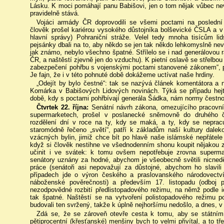
Lásku. K moci pomáhají panu Babišovi, jen o tom nějak vůbec ne
pravidelně stává.
Vojáci armády ČR doprovodili se všemi poctami na poslední
člověk prošel kariérou vysokého důstojníka bolševické ČSLA a v
hlavní správy) Pohraniční stráže. Velel tedy mnoha tisícům li
pejsánky dbali na to, aby někdo se jen tak někdo lehkomyslně nev
jak známo, nebylo všechno špatné. Střílelo se i nad generálovou r
ČR, a naštěstí zjevně jen do vzduchu). K pietní oslavě se střelbou
zabezpečení pohřbu s vojenskými poctami stanovené zákonem“, pr
Je fajn, že i v této pohnuté době dokážeme uctívat naše hrdiny.
„Odejít by bylo čestné“: tak se nazývá článek komentátora a 
Komárka v Babišových Lidových novinách. Týká se případu hejt
době, kdy s poctami pohřbívají generála Šádka, nám normy čestno
Čtvrtek 22. října:
Senátní návrh zákona, omezujícího pracovní
supermarketech, prošel v poslanecké sněmovně do druhého 
rozdělení dní v roce na ty, kdy se maká, a ty, kdy se nepracu
staromódně řečeno „světí“, patří k základům naší kultury dalek
vzácných bylin, jimiž chce bít po hlavě naše islámské nepřátel
když si člověk nestihne ve všednodenním shonu koupit nějakou zá
učinit i ve svátek: k tomu ovšem nepotřebuje zrovna superma
senátory uznány za hodné, abychom je všeobecně světili nicned
práce (senátoři asi nepovažují za důstojné, abychom ho slavili
případech jde o výron českého a praslovanského národovectví
náboženské pověrečnosti) a především 17. listopadu (odboj
nezodpovědné rozbití předlistopadového režimu, na němž podle 
tak špatné. Naštěstí se na vytvoření polistopadového režimu pod
budovali ten svržený, takže k úplně nejhoršímu nedošlo, a dnes,
Zdá se, že se zároveň otevře cesta k tomu, aby se státním 
pětiprocentní (křesťanské) menšiny bych to velmi přivítal, a to tř