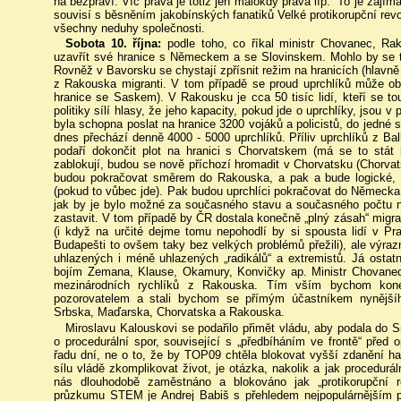
na bezpráví. Víc práva je totiž jen málokdy práva líp.“ To je zaj
souvisí s běsněním jakobínských fanatiků Velké protikorupční rev
všechny neduhy společnosti.
Sobota 10. října:
podle toho, co říkal ministr Chovanec, Ra
uzavřít své hranice s Německem a se Slovinskem. Mohlo by se t
Rovněž v Bavorsku se chystají zpřísnit režim na hranicích (hlavně 
z Rakouska migranti. V tom případě se proud uprchlíků může ob
hranice se Saskem). V Rakousku je cca 50 tisíc lidí, kteří se 
politiky sílí hlasy, že jeho kapacity, pokud jde o uprchlíky, jsou 
byla schopna poslat na hranice 3200 vojáků a policistů, do jedné
dnes přechází denně 4000 - 5000 uprchlíků. Příliv uprchlíků z B
podaří dokončit plot na hranici s Chorvatskem (má se to stát
zablokují, budou se nově příchozí hromadit v Chorvatsku (Chorva
budou pokračovat směrem do Rakouska, a pak a bude logické,
(pokud to vůbec jde). Pak budou uprchlíci pokračovat do Německa
jak by je bylo možné za současného stavu a současného počtu n
zastavit. V tom případě by ČR dostala konečně „plný zásah“ migrač
(i když na určité dejme tomu nepohodlí by si spousta lidí v Pr
Budapešti to ovšem taky bez velkých problémů přežili), ale výrazn
uhlazených i méně uhlazených „radikálů“ a extremistů. Já ostat
bojím Zemana, Klause, Okamury, Konvičky ap. Ministr Chovanec
mezinárodních rychlíků z Rakouska. Tím vším bychom kone
pozorovatelem a stali bychom se přímým účastníkem nynější
Srbska, Maďarska, Chorvatska a Rakouska.
Miroslavu Kalouskovi se podařilo přimět vládu, aby podala do
o procedurální spor, související s „předbíháním ve frontě“ před
řadu dní, ne o to, že by TOP09 chtěla blokovat vyšší zdanění 
sílu vládě zkomplikovat život, je otázka, nakolik a jak proceduráln
nás dlouhodobě zaměstnáno a blokováno jak „protikorupční re
průzkumu STEM je Andrej Babiš s přehledem nejpopulárnějším 