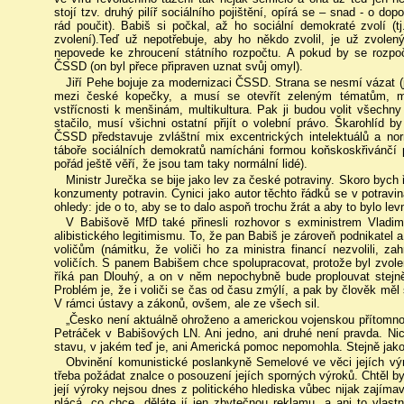
stojí tzv. druhý pilíř sociálního pojištění, opírá se – snad - o d
rád poučit). Babiš si počkal, až ho sociální demokraté zvolí 
zvolení).Teď už nepotřebuje, aby ho někdo zvolil, je už zvolen
nepovede ke zhroucení státního rozpočtu. A pokud by se rozpoč
ČSSD (on byl přece připraven uznat svůj omyl).
Jiří Pehe bojuje za modernizaci ČSSD. Strana se nesmí vázat (
mezi české kopečky, a musí se otevřít zeleným tématům, mění
vstřícnosti k menšinám, multikultura. Pak ji budou volit všechny 
stačilo, musí všichni ostatní přijít o volební právo. Škarohlíd 
ČSSD představuje zvláštní mix excentrických intelektuálů a no
táboře sociálních demokratů namícháni formou koňskoskřivánčí 
pořád ještě věří, že jsou tam taky normální lidé).
Ministr Jurečka se bije jako lev za české potraviny. Skoro bych ř
konzumenty potravin. Cynici jako autor těchto řádků se v potravin
ohledy: jde o to, aby se to dalo aspoň trochu žrát a aby to bylo le
V Babišově MfD také přinesli rozhovor s exministrem Vladi
alibistického legitimismu. To, že pan Babiš je zároveň podnikatel a
voličům (námitku, že voliči ho za ministra financí nezvolili, za
voličích. S panem Babišem chce spolupracovat, protože byl zvolen
říká pan Dlouhý, a on v něm nepochybně bude proplouvat stejně
Problém je, že i voliči se čas od času zmýlí, a pak by člověk měl
V rámci ústavy a zákonů, ovšem, ale ze všech sil.
„Česko není aktuálně ohroženo a americkou vojenskou přítomnos
Petráček v Babišových LN. Ani jedno, ani druhé není pravda. N
stavu, v jakém teď je, ani Americká pomoc nepomohla. Stejně jak
Obvinění komunistické poslankyně Semelové ve věci jejích vý
třeba požádat znalce o posouzení jejích sporných výroků. Chtěl b
její výroky nejsou dnes z politického hlediska vůbec nijak zajím
plácá, co chce, děláte jí jen zbytečnou reklamu, a ani to vlast