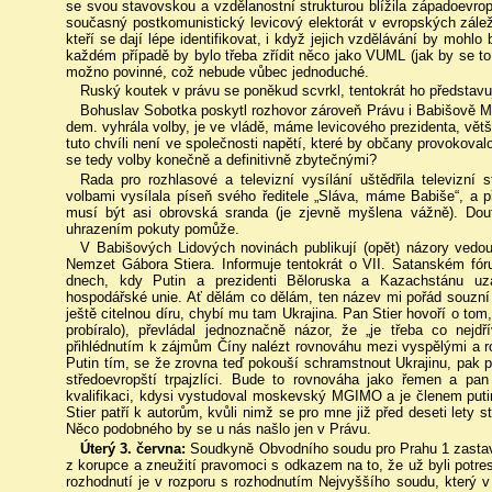
se svou stavovskou a vzdělanostní strukturou blížila západoevr
současný postkomunistický levicový elektorát v evropských záleži
kteří se dají lépe identifikovat, i když jejich vzdělávání by mohlo
každém případě by bylo třeba zřídit něco jako VUML (jak by se to
možno povinné, což nebude vůbec jednoduché.
Ruský koutek v právu se poněkud scvrkl, tentokrát ho představ
Bohuslav Sobotka poskytl rozhovor zároveň Právu i Babišově MfD.
dem. vyhrála volby, je ve vládě, máme levicového prezidenta, vět
tuto chvíli není ve společnosti napětí, které by občany provokovalo,
se tedy volby konečně a definitivně zbytečnými?
Rada pro rozhlasové a televizní vysílání uštědřila televizní
volbami vysílala píseň svého ředitele „Sláva, máme Babiše“, a p
musí být asi obrovská sranda (je zjevně myšlena vážně). Dou
uhrazením pokuty pomůže.
V Babišových Lidových novinách publikují (opět) názory vedouc
Nemzet Gábora Stiera. Informuje tentokrát o VII. Satanském fóru
dnech, kdy Putin a prezidenti Běloruska a Kazachstánu uza
hospodářské unie. Ať dělám co dělám, ten název mi pořád souzní
ještě citelnou díru, chybí mu tam Ukrajina. Pan Stier hovoří o to
probíralo), převládal jednoznačně názor, že „je třeba co nejdř
přihlédnutím k zájmům Číny nalézt rovnováhu mezi vyspělými a ro
Putin tím, se že zrovna teď pokouší schramstnout Ukrajinu, pak p
středoevropští trpajzlíci. Bude to rovnováha jako řemen a pa
kvalifikaci, kdysi vystudoval moskevský MGIMO a je členem puti
Stier patří k autorům, kvůli nimž se pro mne již před deseti lety
Něco podobného by se u nás našlo jen v Právu.
Úterý 3. června:
Soudkyně Obvodního soudu pro Prahu 1 zastavil
z korupce a zneužití pravomoci s odkazem na to, že už byli potrest
rozhodnutí je v rozporu s rozhodnutím Nejvyššího soudu, který 