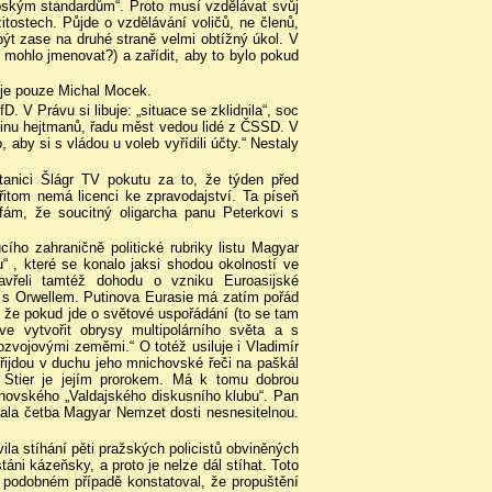
opským standardům“. Proto musí vzdělávat svůj
tostech. Půjde o vzdělávání voličů, ne členů,
 být zase na druhé straně velmi obtížný úkol. V
 mohlo jmenovat?) a zařídit, aby to bylo pokud
uje pouze Michal Mocek.
 V Právu si libuje: „situace se zklidnila“, soc
šinu hejtmanů, řadu měst vedou lidé z ČSSD. V
 aby si s vládou u voleb vyřídili účty.“ Nestaly
 stanici Šlágr TV pokutu za to, že týden před
řitom nemá licenci ke zpravodajství. Ta píseň
fám, že soucitný oligarcha panu Peterkovi s
ího zahraničně politické rubriky listu Magyar
“ , které se konalo jaksi shodou okolností ve
vřeli tamtéž dohodu o vzniku Euroasijské
 s Orwellem. Putinova Eurasie má zatím pořád
m, že pokud jde o světové uspořádání (to se tam
íve vytvořit obrysy multipolárního světa a s
zvojovými zeměmi.“ O totéž usiluje i Vladimír
řijdou v duchu jeho mnichovské řeči na paškál
n Stier je jejím prorokem. Má k tomu dobrou
novského „Valdajského diskusního klubu“. Pan
 stala četba Magyar Nemzet dosti nesnesitelnou.
a stíhání pěti pražských policistů obviněných
áni kázeňsky, a proto je nelze dál stíhat. Toto
v podobném případě konstatoval, že propuštění