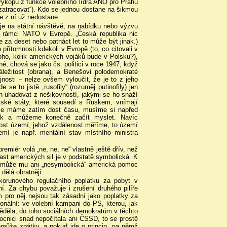
výkopu z funkce volebního lídra ANO pro Prahu
zatracovat“). Kdo se jednou dostane na šikmou
se z ní už nedostane.
je na státní návštěvě, na nabídku nebo výzvu
 rámci NATO v Evropě. „Česká republika nic
e za deset nebo patnáct let to může být jinak.)
ítomnosti kdekoli v Evropě (to, co citovali v
oho, kolik amerických vojáků bude v Polsku?),
é, chová se jako čs. politici v roce 1947, když
áležitost (obrana), a Benešovi polodemokraté
jnosti – nelze ovšem vyloučit, že je to z jeho
se to jistě „rusofily“ (rozuměj putinofily) jen
n uhadovat z nešikovností, jakými se ho snaží
ltské státy, které sousedí s Ruskem, vnímají
, že máme zatím dost času, musíme si napřed
nak a můžeme konečně začít myslet. Navíc
ilost území, jehož vzdálenost měříme, to území
emí je např. mentální stav místního ministra
remiér volá „ne, ne, ne“ vlastně ještě dřív, než
ast amerických sil je v podstatě symbolická. K
pomůže mu ani „nesymbolická“ americká pomoc
dělá obratněji.
okorunového regulačního poplatku za pobyt v
í. Za chybu považuje i zrušení druhého pilíře
m pro něj nejsou tak zásadní jako poplatky za
ionální: ve volební kampani do PS, kterou, jak
děla, do toho sociálních demokratům v těchto
ocnici snad nepočítala ani ČSSD, to se prostě
nemůže zpátky, a pokud jde o princip, na němž