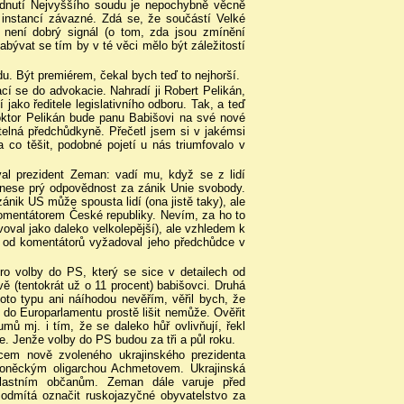
hodnutí Nejvyššího soudu je nepochybně věcně
instancí závazné. Zdá se, že součástí Velké
To není dobrý signál (o tom, zda jsou zmínění
abývat se tím by v té věci mělo být záležitostí
u. Být premiérem, čekal bych teď to nejhorší.
cí se do advokacie. Nahradí ji Robert Pelikán,
jako ředitele legislativního odboru. Tak, a teď
ktor Pelikán bude panu Babišovi na své nové
itelná předchůdkyně. Přečetl jsem si v jakémsi
 co těšit, podobné pojetí u nás triumfovalo v
al prezident Zeman: vadí mu, když se z lidí
á nese prý odpovědnost za zánik Unie svobody.
ánik US může spousta lidí (ona jistě taky), ale
komentátorem České republiky. Nevím, za ho to
oval jako daleko velkolepější), ale vzhledem k
 od komentátorů vyžadoval jeho předchůdce v
ro volby do PS, který se sice v detailech od
ě (tentokrát už o 11 procent) babišovci. Druhá
oto typu ani náíhodou nevěřím, věřil bych, že
 do Europarlamentu prostě lišit nemůže. Ověřit
mů mj. i tím, že se daleko hůř ovlivňují, řekl
. Jenže volby do PS budou za tři a půl roku.
cem nově zvoleného ukrajinského prezidenta
doněckým oligarchou Achmetovem. Ukrajinská
i vlastním občanům. Zeman dále varuje před
a odmítá označit ruskojazyčné obyvatelstvo za