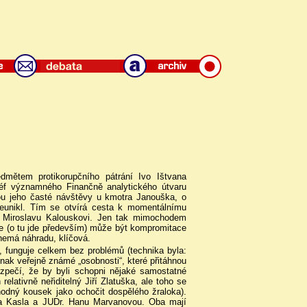
dmětem protikorupčního pátrání Ivo Ištvana
 šéf významného Finančně analytického útvaru
sou jeho časté návštěvy u kmotra Janouška, o
 neunikl. Tím se otvírá cesta k momentálnímu
S Miroslavu Kalouskovi. Jen tak mimochodem
e (o tu jde především) může být kompromitace
emá náhradu, klíčová.
, funguje celkem bez problémů (technika byla:
dnak veřejně známé „osobnosti“, které přitáhnou
ezpečí, že by byli schopni nějaké samostatné
lativně neřiditelný Jiří Zlatuška, ale toho se
hodný kousek jako ochočit dospělého žraloka).
ana Kasla a JUDr. Hanu Marvanovou. Oba mají