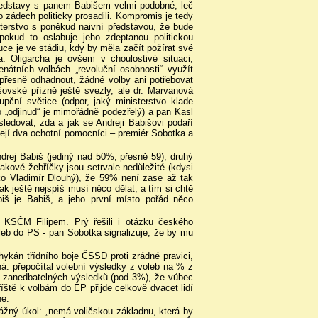
představy s panem Babišem velmi podobné, leč
o zádech politicky prosadili. Kompromis je tedy
terstvo s poněkud naivní představou, že bude
pokud to oslabuje jeho zdeptanou politickou
uce je ve stádiu, kdy by měla začít požírat své
a. Oligarcha je ovšem v choulostivé situaci,
nátních volbách „revoluční osobnosti“ využít
 přesně odhadnout, žádné volby ani potřebovat
šovské přízně ještě svezly, ale dr. Marvanová
pční světice (odpor, jaký ministerstvo klade
 „odjinud“ je mimořádně podezřelý) a pan Kasl
ledovat, zda a jak se Andreji Babišovi podaří
ejí dva ochotní pomocníci – premiér Sobotka a
drej Babiš (jediný nad 50%, přesně 59), druhý
takové žebříčky jsou setrvale nedůležité (kdysi
ako Vladimír Dlouhý), že 59% není zase až tak
ak ještě nejspíš musí něco dělat, a tím si chtě
iš je Babiš, a jeho první místo pořád něco
KSČM Filipem. Prý řešili i otázku českého
leb do PS - pan Sobotka signalizuje, že by mu
hykán třídního boje ČSSD proti zrádné pravici,
ená: přepočítal volební výsledky z voleb na % z
ak zanedbatelných výsledků (pod 3%), že vůbec
íště k volbám do EP přijde celkově dvacet lidí
ne.
vážný úkol: „nemá voličskou základnu, která by