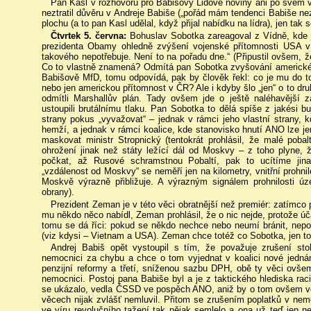
Pan Kasl v rozhovoru pro Babišovy Lidové noviny ani po svém 
neztratil důvěru v Andreje Babiše („pořád mám tendenci Babiše ne
plochu (a to pan Kasl udělal, když přijal nabídku na lídra), jen tak 
Čtvrtek 5. června:
Bohuslav Sobotka zareagoval z Vídně, kde 
prezidenta Obamy ohledně zvýšení vojenské přítomnosti USA v
takového nepotřebuje. Není to na pořadu dne.“ (Připustil ovšem, ž
Co to vlastně znamená? Odmítá pan Sobotka zvyšování americké př
Babišově MfD, tomu odpovídá, pak by člověk řekl: co je mu do t
nebo jen americkou přítomnost v ČR? Ale i kdyby šlo „jen“ o to druh
odmítli Marshallův plán. Tady ovšem jde o ještě naléhavější z
ustoupili brutálnímu tlaku. Pan Sobotka to dělá spíše z jakési bu
strany pokus „vyvažovat“ – jednak v rámci jeho vlastní strany, kde 
hemží, a jednak v rámci koalice, kde stanovisko hnutí ANO lze je
maskovat ministr Stropnický (tentokrát prohlásil, že malé poba
ohrožení jinak než státy ležící dál od Moskvy – z toho plyne
počkat, až Rusové schramstnou Pobaltí, pak to ucítíme ji
„vzdálenost od Moskvy“ se neměří jen na kilometry, vnitřní prohn
Moskvě výrazně přibližuje. A výrazným signálem prohnilosti úz
obrany).
Prezident Zeman je v této věci obratnější než premiér: zatímco p
mu někdo něco nabídl, Zeman prohlásil, že o nic nejde, protože úč
tomu se dá říci: pokud se někdo nechce nebo neumí bránit, ne
(viz kdysi – Vietnam a USA). Zeman chce totéž co Sobotka, jen to 
Andrej Babiš opět vystoupil s tím, že považuje zrušení st
nemocnici za chybu a chce o tom vyjednat v koalici nové jednán
penzijní reformy a třetí, sníženou sazbu DPH, obě ty věci ovše
nemocnici. Postoj pana Babiše byl a je z taktického hlediska rac
se ukázalo, vedla ČSSD ve pospěch ANO, aniž by o tom ovšem vě
věcech nijak zvlášť nemluvil. Přitom se zrušením poplatků v nem
ve víru revolučního tažení tak nějak semlelo a ona už teď jen 