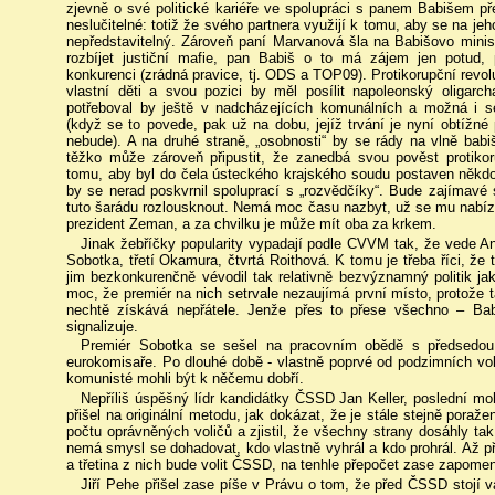
zjevně o své politické kariéře ve spolupráci s panem Babišem 
neslučitelné: totiž že svého partnera využijí k tomu, aby se na jeh
nepředstavitelný. Zároveň paní Marvanová šla na Babišovo minis
rozbíjet justiční mafie, pan Babiš o to má zájem jen potud, 
konkurenci (zrádná pravice, tj. ODS a TOP09). Protikorupční revol
vlastní děti a svou pozici by měl posílit napoleonský oligarch
potřeboval by ještě v nadcházejících komunálních a možná i se
(když se to povede, pak už na dobu, jejíž trvání je nyní obtížné
nebude). A na druhé straně, „osobnosti“ by se rády na vlně babi
těžko může zároveň připustit, že zanedbá svou pověst protikoru
tomu, aby byl do čela ústeckého krajského soudu postaven někdo
by se nerad poskvrnil spoluprací s „rozvědčíky“. Bude zajímavé s
tuto šarádu rozlousknout. Nemá moc času nazbyt, už se mu nabíz
prezident Zeman, a za chvilku je může mít oba za krkem.
Jinak žebříčky popularity vypadají podle CVVM tak, že vede An
Sobotka, třetí Okamura, čtvrtá Roithová. K tomu je třeba říci, že 
jim bezkonkurenčně vévodil tak relativně bezvýznamný politik j
moc, že premiér na nich setrvale nezaujímá první místo, protože t
nechtě získává nepřátele. Jenže přes to přese všechno – Bab
signalizuje.
Premiér Sobotka se sešel na pracovním obědě s předsedou 
eurokomisaře. Po dlouhé době - vlastně poprvé od podzimních vo
komunisté mohli být k něčemu dobří.
Nepříliš úspěšný lídr kandidátky ČSSD Jan Keller, poslední mo
přišel na originální metodu, jak dokázat, že je stále stejně poraž
počtu oprávněných voličů a zjistil, že všechny strany dosáhly t
nemá smysl se dohadovat, kdo vlastně vyhrál a kdo prohrál. Až př
a třetina z nich bude volit ČSSD, na tenhle přepočet zase zapome
Jiří Pehe přišel zase píše v Právu o tom, že před ČSSD stojí 