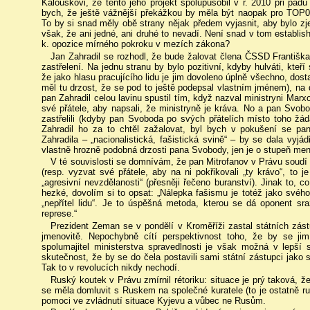
Kalouskovi, že tento jeho projekt spolupůsobil v r. 2010 při pád
bych, že ještě vážnější překážkou by měla být naopak pro TOP
To by si snad měly obě strany nějak předem vyjasnit, aby bylo zje
však, že ani jedné, ani druhé to nevadí. Není snad v tom estab
k. opozice mírného pokroku v mezích zákona?
Jan Zahradil se rozhodl, že bude žalovat člena ČSSD Františk
zastřelení. Na jednu stranu by bylo pozitivní, kdyby hulváti, kteří
že jako hlasu pracujícího lidu je jim dovoleno úplně všechno, dost
měl tu drzost, že se pod to ještě podepsal vlastním jménem), na
pan Zahradil celou lavinu spustil tím, když nazval ministryni Mar
své přátele, aby napsali, že ministryně je kráva. No a pan Svobo
zastřelili (kdyby pan Svoboda po svých přátelích místo toho žáda
Zahradil ho za to chtěl zažalovat, byl bych v pokušení se pan
Zahradila – „nacionalistická, fašistická svině“ – by se dala vyjádř
vlastně hrozně podobná drzosti pana Svobody, jen je o stupeň men
V té souvislosti se domnívám, že pan Mitrofanov v Právu soudí
(resp. vyzvat své přátele, aby na ni pokřikovali „ty krávo“, to 
„agresivní nevzdělanosti“ (přesněji řečeno buranství). Jinak to, 
hezké, dovolím si to opsat: „Nálepka fašismu je totéž jako svého č
„nepřítel lidu“. Je to úspěšná metoda, kterou se dá oponent sr
represe.“
Prezident Zeman se v pondělí v Kroměříži zastal státních zás
jmenovitě. Nepochybně cítí perspektivnost toho, že by se ji
spolumajitel ministerstva spravedlnosti je však možná v lepší 
skutečnost, že by se do čela postavili sami státní zástupci jako
Tak to v revolucích nikdy nechodí.
Ruský koutek v Právu zmírnil rétoriku: situace je prý taková, ž
se měla domluvit s Ruskem na společné kuratele (to je ostatně ru
pomoci ve zvládnutí situace Kyjevu a vůbec ne Rusům.