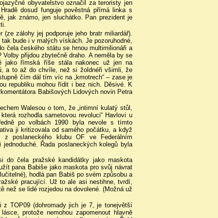
kojazyčné obyvatelstvo označil za teroristy jen
 Hradě dosud funguje pověstná přímá linka s
, jak známo, jen sluchátko. Pan prezident je
ti.
ze zálohy jej podporuje jeho bratr miliardář).
 tak bude i v malých vískách. Je pozoruhodné,
do čela českého státu se hrnou multimilionáři a
rdy? Volby přijdou zbytečně draho. A neměla by se
ě jako římská říše stála nakonec už jen na
, a to až do chvíle, než si žoldnéři všimli, že
ostupně čím dál tím víc na „kmotrech“ – zase je
ou republiku mohou řídit i bez nich. Děsivé. K
éfkomentátora Babišových Lidových novin Petra
Lechem Walesou o tom, že „intimní kulatý stůl,
která rozhodla sametovou revoluci“ Havlovi u
ředně po volbách 1990 byla nevole s tímto
ativa ji kritizovala od samého počátku, a když
li z poslaneckého klubu OF ve Federálním
i jednoduché. Řada poslaneckých kolegů byla
si do čela pražské kandidátky jako maskota
užít pana Babiše jako maskota pro svůj návrat
eslučitelné), hodlá pan Babiš po svém způsobu a
žské pracující. Už to ale asi nestihne, tvrdí,
ště než se lidé rozjedou na dovolené. (Možná už
z TOP09 (dohromady jich je 7, je tonejvětší
v lásce, protože nemohou zapomenout hlavně