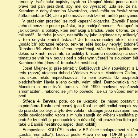
teroristy. Fašistické bojůvky bych na Ukrajině hledal jinde a rus
právě teď pan prezident, aby měl co vyvracet). Zdá se, že na
Kremlem z doby Antonína Novotného, která měla na české straně
šéfkomentátor ČR, ale o jeho nezávislosti lze mít určité pochybnos
V pražském prostředí se rodí kapesní oligarcha: Zbyněk Passer (
Jeho dimenze je pouze pražská, to je nadějné novum. Postupně to
jak účtování s politiky, kteří nemakají a kradou, vede k tomu, že 
miliardáři. Je třeba je volit, nestačily by jako legitimace ty milia
v tom smyslu změnit ústava? Je to pozoruhodný efekt: stejn
„bodácích“ (obrazně řečeno, tenkrát ještě bodáky nebyly) žoldnéřů
Římskou říši vlastně k ničemu nepotřebují, stála česká politika p
dokud si kmotři nevšimli, že politiky k ničemu nepotřebují a česk
tématu se vrátím v souvislosti s otřesným včerejším sloupkem š
Kamberského (dnes už to bohužel nestihnu).
Josef Mlejnek jr. píše taktéž v Babišových LN v souvislosti s 
tedy (zprvu) utajenou dohodu Václava Havla s Mariánem Čalfou, 
nás skoro nikdo nepředhazoval. To není pravda. Už bezprost
pletichařením Havla a jeho okruhu velmi silná. Demokratická inici
Mandlera a mne kvůli tomu v létě 1990 havlovci vylučova
shromáždění, nakonec se jim to povedlo, ale už to vůbec neměl
proti.
Středa 4. června:
poté, co se ukázalo, že nápad postavit 
exprimátora Kasla není nosný (pan Kasl nejspíš hodlal naopak vy
do pražské politiky, a tyto dvě volební strategie jsou navzájem n
podle osvědčeného vzoru z minula zapojit do výběru kandidáta pra
protože by chtěl (z pochopitelných důvodů) mít pražského lídra je
také u Babišů nestihnou napéci dost koblih).
Europoslanci KDU-ČSL budou v EP úzce spolupracovat s těmi 
„česká hromádka“). Lidovci podle Práva nemají TOP09 příliš 