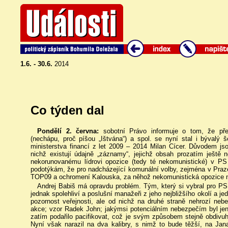
1.6. - 30.6.
2014
Co týden dal
Pondělí 2. června:
sobotní Právo informuje o tom, že pře
(nechápu, proč píšou „Ištvána“) a spol. se nyní stal i bývalý
ministerstva financí z let 2009 – 2014 Milan Cícer. Důvodem j
nichž existují údajně „záznamy“, jejichž obsah prozatím ještě
nekorunovanému lídrovi opozice (tedy té nekomunistické) v P
podotýkám, že pro nadcházející komunální volby, zejména v Praz
TOP09 a ochromení Kalouska, za něhož nekomunistická opozice n
Andrej Babiš má opravdu problém. Tým, který si vybral pro PS
jednak spolehliví a poslušní manažeři z jeho nejbližšího okolí a je
pozornost veřejnosti, ale od nichž na druhé straně nehrozí neb
akce; vzor Radek John; jakýmsi potenciálním nebezpečím byl jen re
zatím podařilo pacifikovat, což je svým způsobem stejně obdivu
Nyní však narazil na dva kalibry, s nimž to bude těžší, na J