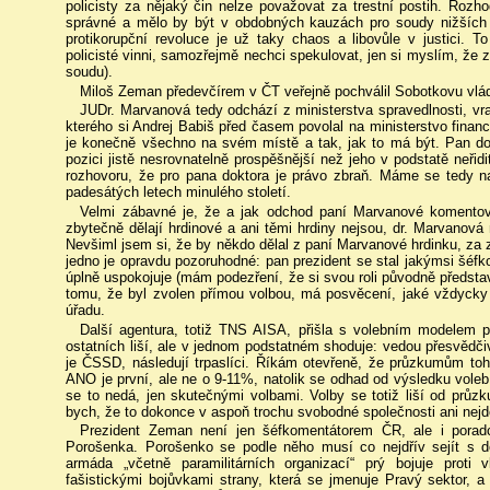
policisty za nějaký čin nelze považovat za trestní postih. Roz
správné a mělo by být v obdobných kauzách pro soudy nižších 
protikorupční revoluce je už taky chaos a libovůle v justici. 
policisté vinni, samozřejmě nechci spekulovat, jen si myslím, že z
soudu).
Miloš Zeman předevčírem v ČT veřejně pochválil Sobotkovu vlád
JUDr. Marvanová tedy odchází z ministerstva spravedlnosti, vra
kterého si Andrej Babiš před časem povolal na ministerstvo financí 
je konečně všechno na svém místě a tak, jak to má být. Pan do
pozici jistě nesrovnatelně prospěšnější než jeho v podstatě neřid
rozhovoru, že pro pana doktora je právo zbraň. Máme se tedy na
padesátých letech minulého století.
Velmi zábavné je, že a jak odchod paní Marvanové komentov
zbytečně dělají hrdinové a ani těmi hrdiny nejsou, dr. Marvanov
Nevšiml jsem si, že by někdo dělal z paní Marvanové hrdinku, za z
jedno je opravdu pozoruhodné: pan prezident se stal jakýmsi šéf
úplně uspokojuje (mám podezření, že si svou roli původně představ
tomu, že byl zvolen přímou volbou, má posvěcení, jaké vždycky
úřadu.
Další agentura, totiž TNS AISA, přišla s volebním modelem p
ostatních liší, ale v jednom podstatném shoduje: vedou přesvědčiv
je ČSSD, následují trpaslíci. Říkám otevřeně, že průzkumům toh
ANO je první, ale ne o 9-11%, natolik se odhad od výsledku voleb
se to nedá, jen skutečnými volbami. Volby se totiž liší od průzku
bych, že to dokonce v aspoň trochu svobodné společnosti ani nejde
Prezident Zeman není jen šéfkomentátorem ČR, ale i porad
Porošenka. Porošenko se podle něho musí co nejdřív sejít s 
armáda „včetně paramilitárních organizací“ prý bojuje prot
fašistickými bojůvkami strany, která se jmenuje Pravý sektor, 