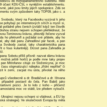
u lidovců do mimoparlamentního suterénu. Řekl
09 účast KDU-ČSL v nynějším establishmentu.
vné, jaké jsou limity jejich spolupráce. Zdá se
lishmentu svým způsobem taky TOP09, jako c. a
a Svobodu, který na Facebooku vyzýval k jeho
 se pohybují po internetových sítích a myslí si,
ali pořádně přes čenich (zvlášť když ten člověk
 druhou stranu nejsem schopen přehlédnout, že
xovou-Tominovou krávou, přesněji řečeno vyzval
da ho přetrumfl a požádal své přátele, aby ho
l, aby dali panu Zahradilovi pár facek, a pan
a Svobody zastat; taky charakteristika pana
it o fous kulantněji). Drzost pana Zahradila je
ší.
 pana Sobotu příliš přísně: nazvat dámu krávou
je možná ještě horší) je podle mne taky projev
co pan Mitrofanov cituje ze Složenicyna, je moc
asu stigmatizující nálepka „třídní nepřítel“ či
azit k zemi, zacpat mu ústa, přivolat na něho
tupců všeobecně a dr. Bradáčové a dr. Ištvana
m případně postavil do čela. Pan Babiš jako
startovní pozici. Je to kdo z koho – přičemž
 samostatná moc ve státě, lze předem vyloučit.
e Ukrajinci nejsou schopni si vládnout, a EU by
ská strategie). Ve skutečnosti Evropa by měla