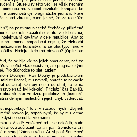
oporučení z Bruselu (v této věci se však nechám
(tj. pomohou mu volební revoluční kampaní ke
ý, a upřednostňuje pragmatické jednání, které
et snad zhroutil, bude jasné, že za to může
jen?) na postkomunistické čecháčky, přikrčené
cí se roli sociálního státu v globalizaci,
intelektuální kavárny v celé republice. Aby to
by mohl snadno propadnout dojmu, že elektorát
rmalizačního buranstva, a že oba typy jsou v
paštiky. Hádejte, kdo má převahu? (Optimista
ekl, že se bije víc za jejich producenty, než za
ářství neřídí vlastenectvím, ale pragmatickými
vné. Pro důchodce to platí tuplem.
mírem Dlouhým. Pan Dlouhý je představitelem
 ministr financí, mu nevadí, protože to nevadilo
hrál do autu). On prý nemá co chtít, to je na
 (zvolen už byl kdekdo). Přichází čas Babišů,
 obratně jako ve dvou předchozích „časech“.
 strašidelným následkům jejich chyb vzdorovat.
t nepotřebuje.“ To si v zásadě myslí i Zbyněk
icméně pravda je, aspoň nyní, že by mu v tmo
o kdysi nepomohla Vietnamu.
roků o Miladě Horákové ad., se odkládá, bude
ych znovu zdůraznit, že ani paní Semelová, ani
avé a nemají žádnou váhu. Ať si paní Semelová
ně nevadí, protože je to reklama jev ve velmi