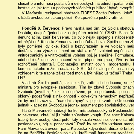
sloužit pro informaci poslancům evropských národních parlament
bestseller, jak tomu u podobných vládních publikací bývá; evropští
V Maďarsku rezignoval předseda FIDESZ Zoltán Pokorni, když v
s kádárovskou politickou policií. Ke zprávě se ještě vrátíme.
Pondělí 8. července:
Právo naříká nad tím, že Špidla obětoval
Dostála, údajně "jednoho z nejlepších ministrů" ČSSD. Pana Do
denunciacím, zášť ke všemu, co bylo nějak spojeno s náboženstv
mírnější než třeba ta Zemanova nebo Zahradilova. Špidla se ho zb
byly poměrně idylické. Řeči o bezvýrazném a ve volbách neú
dostálovskou výraznost není co stát a měřit volební úspěch a
vnitrostranický a vnitrokoaliční volební boj, je směšné. Formulace
odchodu) už dnes znechuceni" velmi připomíná jinou, dříve (v tomt
rozhořčeně odmítají. Odcházející ministr obvinil moderátork
komunistického režimu udala na StB. Dobře, ale proč to na ni v
vzhledem k té trapné záležitosti mohla být nějak užitečná? Třeba
LN?
Vladimír Špidla počítá, jak se zdá, zatím do budoucna, se z
ministra pro evropské záležitosti. Tím by zbavil Svobodu značn
Svobodu (myslím, že zcela neprávem, je to oportunista, populista
sklony) podezřívají z náklonnosti k odvěkým německým nepřátelů
že by mohl zrazovat "národní zájmy" v pojetí kvarteta Grebení
jednak klacek na Svobodu a jednak argument pro šovinistickou veř
Haně Marvanové nabízejí funkci místopředsedkyně Poslanecké
to nevezme, chtějí si ji tímhle způsobem koupit. Poslanec Kalouse
trapný krok osoby, která poté, kdy zkazila všechno, co mohla, utí
poslaneckou, bd) si ponechává." Proč by se měla vzdávat mandát
Paní Marvanová ovšem pana Kalouska kdysi dosti důrazně kritizov
že na žebříčku českých politiků, kteří mají fundament vynášet