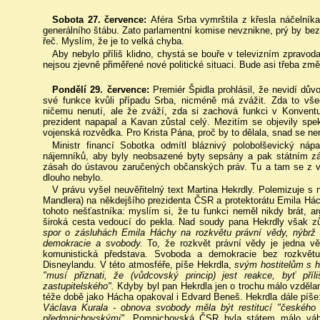
Sobota 27. července:
Aféra Srba vymrštila z křesla náčelník
generálního štábu. Zato parlamentní komise nevznikne, prý by bez
řeč. Myslím, že je to velká chyba.
Aby nebylo příliš klidno, chystá se bouře v televizním zpravod
nejsou zjevně přiměřené nové politické situaci. Bude asi třeba změn
Pondělí 29. července:
Premiér Špidla prohlásil, že nevidí dů
své funkce kvůli případu Srba, nicméně má zvážit. Zda to všec
ničemu nenutí, ale že zváží, zda si zachová funkci v Konven
prezident napapal a Kavan zůstal celý. Mezitím se objevily sp
vojenská rozvědka. Pro Krista Pána, proč by to dělala, snad se ne
Ministr financí Sobotka odmítl bláznivý polobolševický n
nájemníků, aby byly neobsazené byty sepsány a pak státním zá
zásah do ústavou zaručených občanských práv. Tu a tam se z v
dlouho nebylo.
V právu vyšel neuvěřitelný text Martina Hekrdly. Polemizuje s 
Mandlera) na někdejšího prezidenta ČSR a protektorátu Emila Hách
tohoto nešťastníka: myslím si, že tu funkci neměl nikdy brát, ar
široká cesta vedoucí do pekla. Nad soudy pana Hekrdly však z
spor o zásluhách Emila Háchy na rozkvětu právní vědy, nýbrž
demokracie a svobody.
To, že rozkvět právní vědy je jedna v
komunistická představa. Svoboda a demokracie bez rozkvět
Disneylandu. V této atmosféře, píše Hekrdla,
svým hostitelům s 
"musí přiznati, že (vůdcovský princip) jest reakce, byť příl
zastupitelského".
Kdyby byl pan Hekrdla jen o trochu málo vzdělan
téže době jako Hácha opakoval i Edvard Beneš. Hekrdla dále píše
Václava Kurala - obnova svobody měla být restitucí "českého 
předmnichovskými".
Pomnichovská ČSR byla státem málo vábn