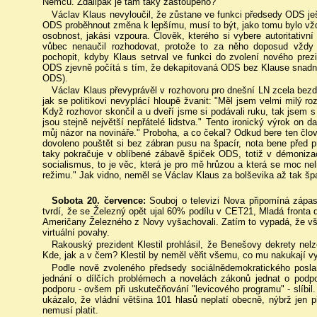
Němců. Zdalipak je tam taky zastoupeno?
Václav Klaus nevyloučil, že zůstane ve funkci předsedy ODS je
ODS proběhnout změna k lepšímu, musí to být, jako tomu bylo vždy
osobnost, jakási vzpoura. Člověk, kterého si vybere autoritativn
vůbec nenaučil rozhodovat, protože to za něho doposud vždy 
pochopit, kdyby Klaus setrval ve funkci do zvolení nového prez
ODS zjevně počítá s tím, že dekapitovaná ODS bez Klause snadno
ODS).
Václav Klaus převyprávěl v rozhovoru pro dnešní LN zcela bezdě
jak se politikovi nevyplácí hloupě žvanit: "Měl jsem velmi milý 
Když rozhovor skončil a u dveří jsme si podávali ruku, tak jsem 
jsou stejně největší nepřátelé lidstva." Tento ironický výrok on d
můj názor na novináře." Proboha, a co čekal? Odkud bere ten čl
dovoleno pouštět si bez zábran pusu na špacír, nota bene před pr
taky pokračuje v oblíbené zábavě špiček ODS, totiž v démonizaci
socialismus, to je věc, která je pro mě hrůzou a která se moc ne
režimu." Jak vidno, neměl se Václav Klaus za bolševika až tak šp
Sobota 20. července:
Souboj o televizi Nova připomíná zápa
tvrdí, že se Železný opět ujal 60% podílu v CET21, Mladá front
Američany Železného z Novy vyšachovali. Zatím to vypadá, že vš
virtuální povahy.
Rakouský prezident Klestil prohlásil, že Benešovy dekrety nel
Kde, jak a v čem? Klestil by neměl věřit všemu, co mu nakukají vyč
Podle nově zvoleného předsedy sociálnědemokratického posl
jednání o dílčích problémech a novelách zákonů jednat o pod
podporu - ovšem při uskutečňování "levicového programu" - slíbil
ukázalo, že vládní většina 101 hlasů neplatí obecně, nýbrž jen p
nemusí platit.