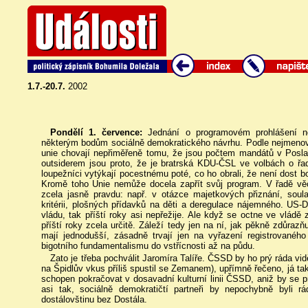
1.7.-20.7.
2002
Pondělí 1. července:
Jednání o programovém prohlášení 
některým bodům sociálně demokratického návrhu. Podle nejmeno
unie chovají nepřiměřeně tomu, že jsou počtem mandátů v Pos
outsiderem jsou proto, že je bratrská KDU-ČSL ve volbách o řad
loupežníci vytýkají pocestnému poté, co ho obrali, že není dost b
Kromě toho Unie nemůže docela zapřít svůj program. V řadě vě
zcela jasně pravdu: např. v otázce majetkových přiznání, sou
kritérii, plošných přídavků na děti a deregulace nájemného. US-
vládu, tak příští roky asi nepřežije. Ale když se octne ve vládě 
příští roky zcela určitě. Záleží tedy jen na ní, jak pěkně zdůraz
mají jednodušší, zásadně trvají jen na vyřazení registrovanéh
bigotního fundamentalismu do vstřícnosti až na půdu.
Zato je třeba pochválit Jaromíra Talíře. ČSSD by ho prý ráda vid
na Špidlův vkus příliš spustil se Zemanem), upřímně řečeno, já taky
schopen pokračovat v dosavadní kulturní linii ČSSD, aniž by se pr
asi tak, sociálně demokratičtí partneři by nepochybně byli r
dostálovštinu bez Dostála.