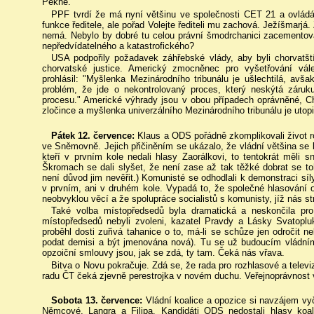
Pěkné.
PPF tvrdí že má nyní většinu ve společnosti CET 21 a ovládá 
funkce ředitele, ale pořad Volejte řediteli mu zachová. Ježíšmarj
nemá. Nebylo by dobré tu celou právní šmodrchanici zacementova
nepředvídatelného a katastrofického?
USA podpořily požadavek záhřebské vlády, aby byli chorvatšt
chorvatské justice. Americký zmocněnec pro vyšetřování vále
prohlásil: "Myšlenka Mezinárodního tribunálu je ušlechtilá, av
problém, že jde o nekontrolovaný proces, který neskýtá záruku
procesu." Americké výhrady jsou v obou případech oprávněné, Ch
zločince a myšlenka univerzálního Mezinárodního tribunálu je uto
Pátek 12. července:
Klaus a ODS pořádně zkomplikovali život ro
ve Sněmovně. Jejich přičiněním se ukázalo, že vládní většina se 
kteří v prvním kole nedali hlasy Zaorálkovi, to tentokrát měli s
Škromach se dali slyšet, že není zase až tak těžké dobrat se toho
není důvod jim nevěřit.) Komunisté se odhodlali k demonstraci síly
v prvním, ani v druhém kole. Vypadá to, že společné hlasování 
neobvyklou věcí a že spolupráce socialistů s komunisty, jíž nás 
Také volba místopředsedů byla dramatická a neskončila pro v
místopředsedů nebyli zvoleni, kazatel Pravdy a Lásky Svatoplu
proběhl dosti zuřivá tahanice o to, má-li se schůze jen odročit 
podat demisi a být jmenována nová). Tu se už budoucím vládním 
opzoiční smlouvy jsou, jak se zdá, ty tam. Čeká nás vřava.
Bitva o Novu pokračuje. Zdá se, že rada pro rozhlasové a televizn
radu ČT čeká zjevně perestrojka v novém duchu. Veřejnoprávnost v
Sobota 13. července:
Vládní koalice a opozice si navzájem v
Němcové, Langra a Filipa. Kandidáti ODS nedostali hlasy koal