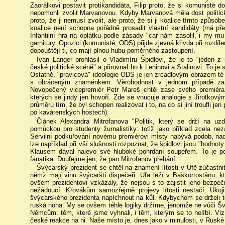
Zaorálkovi postavit protikandidáta, Filip proto, že si komunisté do
nepomohli zvolit Marvanovou. Kdyby Marvanová měla dost politic
proto, že ji nemusí zvolit, ale proto, že si ji koalice tímto způs
koalice není schopna pořádně prosadit vlastní kandidáty (má př
Infantilní hra na oplátku podle zásady "car nám zasolil, i my m
garnitury. Opozici (komunisté, ODS) přijde zjevná křivda při rozdíl
dopouštějí ti, co mají plnou hubu poměrného zastoupení.
Ivan Langer prohlásil o Vladimíru Špidlovi, že je to "jeden z
české politické scéně" a přirovnal ho k Leninovi a Stalinovi. To j
Ostatně, "pravicová" ideologie ODS je jen zrcadlovým obrazem té l
s obráceným znaménkem. Věrohodnost v jednom případě za
Novopečený vicepremiér Petr Mareš chtěl zase svého premiéra p
kterých se jindy jen hovoří. Zde se vnucuje analogie s Jirotkový
průměru tím, že byl schopen realizovat i to, na co si jiní troufli je
po kavárenských hostech).
Článek Alexandra Mitrofanova "Politik, který se drží na u
pomůckou pro studenty žurnalistiky: totiž jako příklad zcela nez
Servilní podkuřování novému premiérovi místy nabývá podob, nad
lze například při vší slušnosti rozpoznat, že špidlovi jsou "hodn
Klausem dával najevo své hluboké pohrdání soupeřem. To je p
fanatika. Doufejme jen, že pan Mitrofanov přehání.
Švýcarský prezident se chtěl na znamení lítosti v Ufě zúčastni
němž mají vinu švýcarští dispečeři. Ufa leží v Baškortostánu, 
ovšem prezidentovi vzkázaly, že nejsou s to zajistit jeho bezpeč
nežádoucí. Křovákům samozřejmě projevy lítosti nestačí. Ukoj
švýcarského prezidenta napíchnout na kůl. Kdybychom se drželi t
ruská noha. My se ovšem téhle logiky držíme, jenomže ne vůči Š
Němcům: těm, které jsme vyhnali, i těm, kterým se to nelíbí. Viz
české reakce na ni. Naše místo je, dnes jako v minulosti, v Ruské 