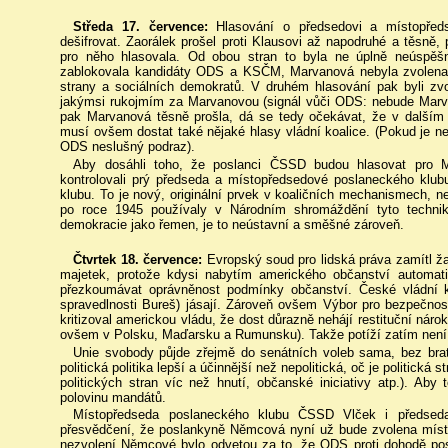
Středa 17. července:
Hlasování o předsedovi a místopře
dešifrovat. Zaorálek prošel proti Klausovi až napodruhé a těsně
pro něho hlasovala. Od obou stran to byla ne úplně neúspěšn
zablokovala kandidáty ODS a KSČM, Marvanová nebyla zvolena z
strany a sociálních demokratů. V druhém hlasování pak byli zvo
jakýmsi rukojmím za Marvanovou (signál vůči ODS: nebude Mar
pak Marvanová těsně prošla, dá se tedy očekávat, že v dalším 
musí ovšem dostat také nějaké hlasy vládní koalice. (Pokud je ne
ODS neslušný podraz).
Aby dosáhli toho, že poslanci ČSSD budou hlasovat pro Ma
kontrolovali prý předseda a místopředsedové poslaneckého klubu
klubu. To je nový, originální prvek v koaličních mechanismech, ne
po roce 1945 používaly v Národním shromáždění tyto technik
demokracie jako řemen, je to neústavní a směšné zároveň.
Čtvrtek 18. července:
Evropský soud pro lidská práva zamítl ž
majetek, protože kdysi nabytím amerického občanství automati
přezkoumávat oprávněnost podmínky občanství. České vládní k
spravedlnosti Bureš) jásají. Zároveň ovšem Výbor pro bezpečno
kritizoval americkou vládu, že dost důrazně nehájí restituční ná
ovšem v Polsku, Maďarsku a Rumunsku). Takže potíží zatím není
Unie svobody půjde zřejmě do senátních voleb sama, bez bra
politická politika lepší a účinnější než nepolitická, oč je politická
politických stran víc než hnutí, občanské iniciativy atp.). Aby t
polovinu mandátů.
Místopředseda poslaneckého klubu ČSSD Vlček i předseda
přesvědčení, že poslankyně Němcová nyní už bude zvolena míst
nezvolení Němcové bylo odvetou za to, že ODS proti dohodě posta