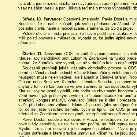
úvazek a jednorázová služba si nevyžadovala žádné písemné fixace
však na štěstí sesul a paní Jílková teď má o mnoho výnosnější džob
Středa 10. července:
Opětovné jmenování Pavla Dostála minis
Soudí se, že si našel způsob, jak svého předsedu zmáčkout. V
poslední chvíli, náhle a neočekávaně, znamená, že Špidla projevil 
Polské oficiální místa přiznala, že hlavní podíl na masakru v
měli polští obyvatelé městečka. Vypadá to, že jediní úplně nev
přece jen…
Čtvrtek 11. července:
ODS se začíná vzpamatovávat z voleb
Klause, aby kandidoval proti Lubomíru Zaorálkovi na funkci před
známo, že Zaorálek sice vyhrál, ale až v druhém kole a nejtěsnější
Současně probíhají jakési náznaky obrodného procesu v ODS
domě na Vinohradech hodnotil Václav Klaus příčiny volebního ne
neúspěch muže nejen vedení, ale i aparát a členové strany. Probl
Grosse nebo Buzkové. Kverulanti (senátor Sobotka, poslanec Voj
chybu v tom, že kampaň se ve své závěrečné fázi soustředila vý
Klause, aby se jasně vyjádřil, zda hodlá na chystaném kongresu k
věrní hovoří, jak je českým zvykem, o "sebemrskačském tónu" a 
stranický kongres má být, kverulanti (přidal se k nim i předseda
viděli před obecními volbami, Klaus až po nich (aby se případně 
to, co se ještě všechno semele, bych si tipnul, že ODS je ner
střetnutí se Zaorálkem sice nevyhrál, ale způsobil soupeři značné
Pavel Dostál, soudě z rozhovoru v Právu, je roztrpčen, že mu 
nové vlády nepočítá, ale to, že s ním počítá, mu řekl teprve des
Myslím, že s tím souvisí i jeho bojovné prohlášení: "Nyní je p
kultura potřebuje a které pravice umrtvila s křičením, že jsou soc