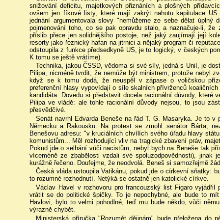
snižování deficitu, majetkových přiznáních a plošných přídavcí
ovšem jen fíkové listy, které mají zakrýt nahotu kapitulace U
jednání argumentovala slovy "nemůžeme ze sebe dělat úplný d
pojmenování toho, co se pak opravdu stalo, a naznačuje-li, že 
příslib přece jen solidnějšího postoje, než jaký zaujímají její k
resorty jako řeznický hafan na jitrnici a nějaký program či reput
odstoupila z funkce předsedkyně US, je to logický, v českých p
K tomu se ještě vrátíme).
Technika, jakou ČSSD, vědoma si své síly, jedná s Unií, je do
Pilipa, nicméně tvrdit, že nemůže být ministrem, protože nebyl z
když se k tomu dodá, že neuspěl v zápase o voličskou příze
preferenční hlasy vypovídají o síle skalních přívrženců koaličníc
kandidáta. Dovedu si představit docela racionální důvody, kter
Pilipa ve vládě: ale tohle racionální důvody nejsou, to jsou z
přesvědčivé.
Senát navrhl Edvarda Beneše na řád T. G. Masaryka. Je to v p
Německu a Rakousku. Na protest se zmohl senátor Bárta, nez
Benešovu adresu: "v kruciálních chvílích svého úřadu hlavy státu 
komunistům... Měl rozhodující vliv na tragické zbavení práv, maje
Pokud jde o selhání vůči nacistům, nebyl bych na Beneše tak př
víceméně ze zbabělosti vzdali své spoluzodpovědnosti), jinak j
kurážně řečeno. Doufejme, že neodvolá. Beneš si samozřejmě žád
Česká vláda ustoupila Vatikánu, pokud jde o církevní sňatky: 
to rozumné rozhodnutí. Netýká se ostatně jen katolické církve.
Václav Havel v rozhovoru pro francouzský list Figaro vyjádřil
vrátit se do politické špičky. To je nepochybné, ale bude to mí
Havlovi, bylo to velmi pohodlné, teď mu bude někdo, vůči němuž
výrazně chybět.
Ministerská příručka "Rozumět dějinám" bude přeložena do ně