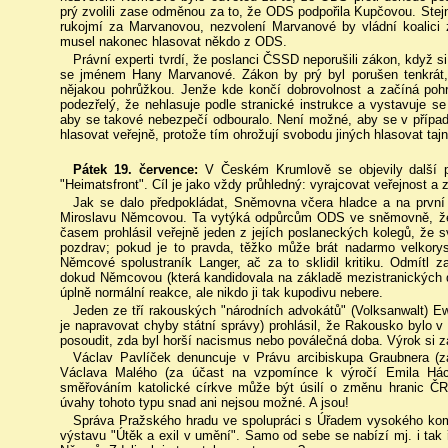
prý zvolili zase odměnou za to, že ODS podpořila Kupčovou. Ste
rukojmí za Marvanovou, nezvolení Marvanové by vládní koalici 
musel nakonec hlasovat někdo z ODS.
Právní experti tvrdí, že poslanci ČSSD neporušili zákon, když s
se jménem Hany Marvanové. Zákon by prý byl porušen tenkrát,
nějakou pohrůžkou. Jenže kde končí dobrovolnost a začíná pohr
podezřelý, že nehlasuje podle stranické instrukce a vystavuje s
aby se takové nebezpečí odbouralo. Není možné, aby se v případě
hlasovat veřejně, protože tím ohrožují svobodu jiných hlasovat tajn
Pátek 19. července:
V Českém Krumlově se objevily další p
"Heimatsfront". Cíl je jako vždy průhledný: vyrajcovat veřejnost a
Jak se dalo předpokládat, Sněmovna včera hladce a na první 
Miroslavu Němcovou. Ta vytýká odpůrcům ODS ve sněmovně, že 
časem prohlásil veřejně jeden z jejích poslaneckých kolegů, ž
pozdrav; pokud je to pravda, těžko může brát nadarmo velkory
Němcové spolustraník Langer, ač za to sklidil kritiku. Odmítl 
dokud Němcovou (která kandidovala na základě mezistranických 
úplně normální reakce, ale nikdo ji tak kupodivu nebere.
Jeden ze tří rakouských "národních advokátů" (Volksanwalt) E
je napravovat chyby státní správy) prohlásil, že Rakousko bylo v
posoudit, zda byl horší nacismus nebo poválečná doba. Výrok si z
Václav Pavlíček denuncuje v Právu arcibiskupa Graubnera 
Václava Malého (za účast na vzpomínce k výročí Emila Hách
směřováním katolické církve může být úsilí o změnu hranic ČR 
úvahy tohoto typu snad ani nejsou možné. A jsou!
Správa Pražského hradu ve spolupráci s Úřadem vysokého kom
výstavu "Útěk a exil v umění". Samo od sebe se nabízí mj. i tak 