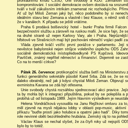
prohradnímu křídlu ČSSD, Unii svobody a KDU. Zemanovi st
kompromitováni. I sociální demokracie ovšem dostává na srozumě
tváří v tvář zákulisním intrikám znamenat nic rozhodujícího. Pří
Ať už byl Miloš Zeman jaký byl, něco podobného by si nenecha
ideálním stavu bez Zemana a vlastně i bez Klause, o němž snili če
že v kanálech. K případu se ještě vrátíme.
Praha 6 prodává bolševický hotel - bunkr Praha firmě Falcon 
bezpečnostní službu a zároveň na ruskou mafii. Je sice fajn, že s
na druhé straně už nejen Karlovy Vary, ale i Praha. Nejrůznějš
hřbitově ve Strašnicích mají být pochováni němečtí vojáci padlí z
Vláda zjevně kráčí vstříc první porážce v parlamentu. Její 
nevěstce babylonské nejen strůjce volebního úspěchu ODS Zahrad
sociálně demokratická místopředsedkyně PS Kupčová. Ideov
Pavlíček, známý nepřítel němectví a římanství. Dojemně se zast
Co na to menší církve?
Pátek 26. července:
protikorupční služba šetří na Ministerstvu
funkci generálního sekretáře působil Karel Srba. Zdá se, že se r
daleko obratněji, než jak ji kdysi chystal Miloš Zeman. Objevují 
exministra Kavana se zdá být otřesena.
Unie svobody chystá rozsáhlou sjednocovací akci pravice. Její
ta by mohla být k integraci připuštěna, pokud by se polepšila a p
probíhá už od listopadu 1989. Jejím hlavním výsledkem je neustále
Helena Vondráčková vysoudila na Janu Rejžkovi omluvu za to,
měl zjevně na mysli nějakou lobby v oblasti pop-music, aktivní z
příkazu "buďte prostí jako holubice a opatrní jako hadi". Díky t
role nevinné oběti bezohledného hrubiána. Zemský ráj to na pohled
Václav Klaus se nechal slyšet, že za čtyři roky už nejspíš O
bylo by to totéž.