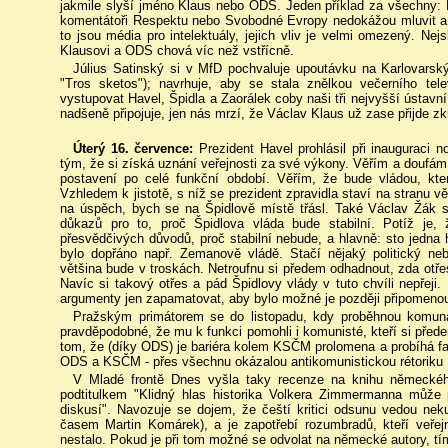
jakmile slyší jméno Klaus nebo ODS. Jeden příklad za všechny: 
komentátoři Respektu nebo Svobodné Evropy nedokážou mluvit a
to jsou média pro intelektuály, jejich vliv je velmi omezený. Ne
Klausovi a ODS chová víc než vstřícně.
Július Satinský si v MfD pochvaluje upoutávku na Karlovarský 
"Tros sketos"); navrhuje, aby se stala znělkou večerního tel
vystupovat Havel, Špidla a Zaorálek coby naši tři nejvyšší ústavn
nadšeně připojuje, jen nás mrzí, že Václav Klaus už zase přijde zk
Úterý 16. července:
Prezident Havel prohlásil při inauguraci n
tým, že si získá uznání veřejnosti za své výkony. Věřím a doufám,
postavení po celé funkční období. Věřím, že bude vládou, kter
Vzhledem k jistotě, s níž se prezident zpravidla staví na stranu vě
na úspěch, bych se na Špidlově místě třásl. Také Václav Žák s
důkazů pro to, proč Špidlova vláda bude stabilní. Potíž je,
přesvědčivých důvodů, proč stabilní nebude, a hlavně: sto jedna h
bylo dopřáno např. Zemanově vládě. Stačí nějaký politický neb
většina bude v troskách. Netroufnu si předem odhadnout, zda otře
Navíc si takový otřes a pád Špidlovy vlády v tuto chvíli nepřeji.
argumenty jen zapamatovat, aby bylo možné je později připomenou
Pražským primátorem se do listopadu, kdy proběhnou komuná
pravděpodobné, že mu k funkci pomohli i komunisté, kteří si přede
tom, že (díky ODS) je bariéra kolem KSČM prolomena a probíhá fak
ODS a KSČM - přes všechnu okázalou antikomunistickou rétoriku K
V Mladé frontě Dnes vyšla taky recenze na knihu německého
podtitulkem "Klidný hlas historika Volkera Zimmermanna může p
diskusí". Navozuje se dojem, že čeští kritici odsunu vedou nekul
časem Martin Komárek), a je zapotřebí rozumbradů, kteří veřej
nestalo. Pokud je při tom možné se odvolat na německé autory, tí