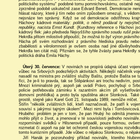
politického systému" podobné tomu pomnichovskému, ostatně nej
zprzněné podobě uskutečnil zase Edvard Beneš. Demokracie není 
hlásat názory, které ji tím nebo oním způsobem omezují, s vědom
nejsnáze ten správný. Když se od demokracie odstřihnou krajní
Háchovy kádrové materiály:
politik, o němž podával ty nejvýt
republiky, nacista Ernst Kundt.
(Kundtovy reference o Háchovi js
kádrový flek:
jako předseda Nejvyššího správního soudu rušil pr
Hekrdla přitom milostivě připouští, že
možná to byl výron právního
Hácha při svém rozhodování z právního hlediska pravdu neb
zbabělosti a věrolomnosti je ovšem osoba nad jiné důvěryhodná
Hekrdla ten citát má). Přiznám se, že tyhle žvásty pana Hekrdly s
politická dráha Emila Háchy.
Úterý 30. července:
V novinách se propírá údajná účast voje
vůbec na Srbových podezřelých aktivitách. Někdejší náčelník vo
nasadil na ministra pro zvláštní služby Baštu, protože Bašta se
říci, že je-li to pravda, tak se Štěpánkovi ani trochu nedivím, p
Mnozí kriminalisté prý, aspoň jak uvádí Právo, pochybují o Sr
policie potřebovala záminku k razantním akcím při vyšetřová
domovní prohlídka) a proto byla spuštěna akce Slonková. Také 
prostě, stejně jako Karel Gott 21. listopadu 1989, nemůže mlčet. 
Štiřín "několik zvláštních lidí, kteří naznačovali, že patří k v
souvisí s jakýmsi tajným úkolem". Mezi nimi byla i Tomšovicová.
Hrubého: problém je jen v tom, že pan Hrubý ho odmítá jmenovat
mohlo přijít o život, a jmenoval v té souvislosti jednoho noviná
rozpomínání svědků v Hilsnerově případě, pouze formou, ovšem
rozmetat či aspoň na pár let ochromit českou vojenskou rozvědku,
tomto kuriózním případě. Jde vůbec o nějakou Slonkovou, o nějak
Jiří Hanák je pozoruhodný příklad novináře, kterého hlub