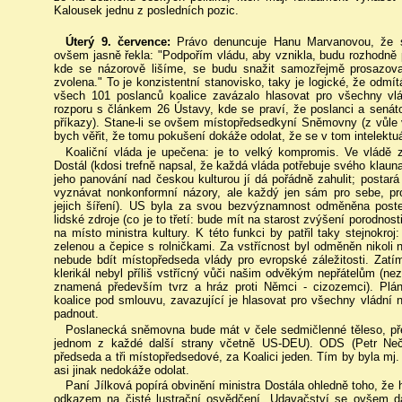
Kalousek jednu z posledních pozic.
Úterý 9. července:
Právo denuncuje Hanu Marvanovou, že s
ovšem jasně řekla: "Podpořím vládu, aby vznikla, budu rozhodně
kde se názorově lišíme, se budu snažit samozřejmě prosazov
zvolena." To je konzistentní stanovisko, taky je logické, že odm
všech 101 poslanců koalice zavázalo hlasovat pro všechny vl
rozporu s článkem 26 Ústavy, kde se praví, že poslanci a senát
příkazy). Stane-li se ovšem místopředsedkyní Sněmovny (z vůle v
bych věřit, že tomu pokušení dokáže odolat, že se v tom intelektuá
Koaliční vláda je upečena: je to velký kompromis. Ve vládě 
Dostál (kdosi trefně napsal, že každá vláda potřebuje svého klau
jeho panování nad českou kulturou jí dá pořádně zahulit; postar
vyznávat nonkonformní názory, ale každý jen sám pro sebe, pr
jejich šíření). US byla za svou bezvýznamnost odměněna pos
lidské zdroje (co je to třetí: bude mít na starost zvýšení porodnost
na místo ministra kultury. K této funkci by patřil taky stejnokro
zelenou a čepice s rolničkami. Za vstřícnost byl odměněn nikoli
nebude bdít místopředseda vlády pro evropské záležitosti. Zatí
klerikál nebyl příliš vstřícný vůči našim odvěkým nepřátelům (
znamená především tvrz a hráz proti Němci - cizozemci). Plán
koalice pod smlouvu, zavazující je hlasovat pro všechny vládní n
padnout.
Poslanecká sněmovna bude mát v čele sedmičlenné těleso, p
jednom z každé další strany včetně US-DEU). ODS (Petr Neča
předseda a tři místopředsedové, za Koalici jeden. Tím by byla mj
asi jinak nedokáže odolat.
Paní Jílková popírá obvinění ministra Dostála ohledně toho, že
odkazem na čisté lustrační osvědčení. Udavačství se ovšem d