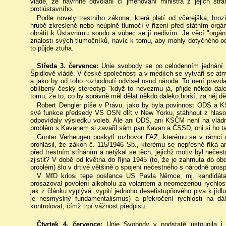
vládě, že navrhne odvolání či jmenování ministra z jejich str
protiústavního.
Podle novely trestního zákona, která platí od včerejška, hro
hrubě zkresleně nebo neúplně tlumočí v řízení před státním org
obrátit k Ústavnímu soudu a vůbec se jí nedivím. Je věcí "orgánů
znalosti svých tlumočníků, navíc k tomu, aby mohly dotyčného o
to půjde ztuha.
Středa 3. července:
Unie svobody se po celodenním jednání z
Špidlově vládě. V české společnosti a v médiích se vytváří se atm
a jako by od toho rozhodnutí odvisel osud národa. To není pravd
oblíbený český stereotyp "když to nevezmu já, přijde někdo dale
tomu, že to, co by správně měl dělat někdo daleko horší, za něj dě
Robert Dengler píše v Právu, jako by byla povinnost ODS a
své funkce předsedy VS OSN dlít v New Yorku, stáhnout z hlaso
odpovídaly výsledku voleb. Ale ani ODS, ani KSČM není na vládn
problém s Kavanem si zavařil sám pan Kavan a ČSSD, oni si ho ta
Günter Verheugen poskytl rozhovor FAZ, kterému se v rámci
prohlásil, že zákon č. 115/1946 Sb., kterému se nepřesně říká am
před trestním stíháním a netýkal se těch, jejichž motiv byl neče
zjistit? V době od května do října 1945 (to, že je zahrnuta do ob
problém) šlo v drtivé většině o spojení nečestného s národně pro
V MfD kdosi tepe poslance US Pavla Němce, mj. kandidáta 
prosazoval povolení alkoholu za volantem a neomezenou rychlost
jak z článku vyplývá: vypití jednoho desetistupňového piva k jídl
je nesmyslný fundamentalismus) a překročení rychlosti na dá
kontrolovat, čímž trpí vážnost předpisu.
Čtvrtek 4. července:
Unie Svobody v podstatě ustoupila i