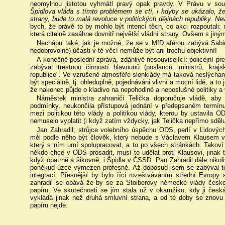
neomylnou jistotou vyhmátl pravý opak pravdy. V Právu v sou
Špidlova vláda s tímto problémem se ctí, i kdyby se ukázalo, že 
strany, bude to malá revoluce v politických dějinách republiky. N
bych, že právě to by mohlo být intencí těch, co akci rozpoutali: 
která citelně zasáhne dovnitř největší vládní strany. Ovšem s ji
Nechápu také, jak je možné, že se v MfD aférou zabývá Sab
nedobrovolné) účasti v té věcí nemůže být ani trochu objektivní!
A konečně poslední zpráva, zdánlivě nesouvisející: policejní prez
zabývat trestnou činností hlavounů (poslanců, ministrů, krajs
republice". Ve vzrušené atmosféře slonkiády má taková neslýchaná 
být speciálně, tj. ohleduplně, pojednáváni vlivní a mocní lidé, a t
že nakonec půjde o kladivo na nepohodlné a neposlušné politiky a 
Náměstek ministra zahraničí Telička doporučuje vládě, ab
podmínky, neukončila přístupová jednání v předepsaném termínu,
mezi politikou této vlády a politikou vlády, kterou by ustavil
nemuselo vyplatit (i když zatím vždycky, jak Telička nepřímo sdělu
Jan Zahradil, strůjce volebního úspěchu ODS, perlí v Lidovýc
měl podle něho být člověk, který nebude s Václavem Klausem vs
který s ním umí spolupracovat, a to po všech stránkách. Takoví 
někdo chce v ODS prosadit, musí to udělat proti Klausovi, jinak 
když opatrně a šikovně, i Špidla v ČSSD. Pan Zahradil dále nikoli
poněkud úzce vymezen profesně. Až doposud jsem se zabýval tém
integrací. Přesnější by bylo říci rozeštváváním střední Evrop
zahradil se obává že by se za Stoiberovy německé vlády česk
papíru. Ve skutečnosti se jím stala už v okamžiku, kdy ji česk
vykládá jinak než druhá smluvní strana, a od té doby se znovu 
papíru nejde.