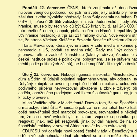
Pondělí 22. července:
ČSNS, která zaujímala až donedávna
nulovou veřejnou podporou, co jich na světě je (vlastnila prý nem
zásluhou svého bývalého předsedy Jana Šuly dostala na buben. Do 
0,8%, tj. přesně 38 655 voličských hlasů. Jeden volič ji tedy p
hranice, muselo by těch voličů být 6,25 krát víc, tj. asi 246 000. 
tuto chvíli už nemá, naopak, přišla o dům na Náměstí republiky (
5% hranice nestačilo) a trpí asi 137 miliony dluhů. Nové vedení s
se, že strana Václava Klofáče a Edvarda Beneše už velkou díru do
Hana Marvanová, která zjevně stane v čele mediální komise pa
nepovedlo s US, podaří se možná zde). Rady mají být odpolit
jmenovat přímo zasloužilé instituce (fakulty, církve, Akademi
české instituce prolezlé politickým lobbysmem, lze se právem nadí
médií podle politických zájmů), se bude napříště dít skrytě a česk
Úterý 23. července:
Někdejší generální sekretář Ministerstva
dům a Štiřín, si údajně objednal nájemného vraha, aby odstranil 
Dotyčný zabiják se ovšem promptně obrátil na policii a celou v
podivného příběhu nevyvozovali ukvapené a zbrklé závěry: ob
anděla, ohroženého prodejným zvrhlíkem šloufovské garnitury, je n
kriticky prověřen.
Milan Vodička píše v Mladé frontě Dnes o tom, že se Španělé z
u marockých břehů) a Američané pak za ně musí tahat horké kašt
obětí neuvěřitelně drzé marocké provokace, srovnatelné s někdej
tím, že na ostrově vylodili byť i miniaturní vojenskou posádku, 
reagovat jinak, než jak reagovali, jinak by dali najevo, že na so
španělské enklávy v severní Africe a malér by jen eskaloval).
CDU/CSU prý oceňuje nový postoj české vlády k Benešovým de
o těch věcech nehodlá jednat, ale mluvit se o nich může. Svatá p