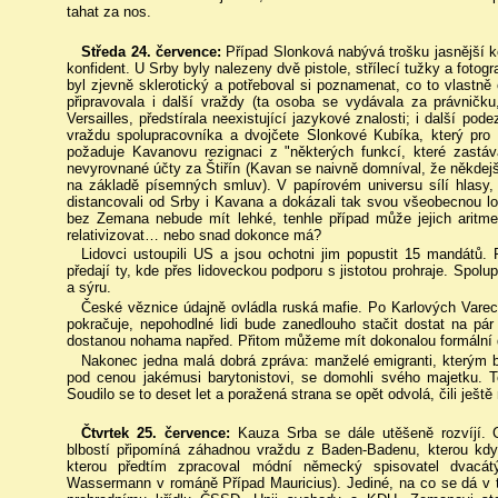
tahat za nos.
Středa 24. července:
Případ Slonková nabývá trošku jasnější ko
konfident. U Srby byly nalezeny dvě pistole, střílecí tužky a fotog
byl zjevně sklerotický a potřeboval si poznamenat, co to vlastně
připravovala i další vraždy (ta osoba se vydávala za právničku, 
Versailles, předstírala neexistující jazykové znalosti; i další pode
vraždu spolupracovníka a dvojčete Slonkové Kubíka, který pro
požaduje Kavanovu rezignaci z "některých funkcí, které zast
nevyrovnané účty za Štiřín (Kavan se naivně domníval, že někdejší
na základě písemných smluv). V papírovém universu sílí hlasy, 
distancovali od Srby i Kavana a dokázali tak svou všeobecnou loa
bez Zemana nebude mít lehké, tenhle případ může jejich aritme
relativizovat… nebo snad dokonce má?
Lidovci ustoupili US a jsou ochotni jim popustit 15 mandátů. 
předají ty, kde přes lidoveckou podporu s jistotou prohraje. Spolu
a sýru.
České věznice údajně ovládla ruská mafie. Po Karlových Varec
pokračuje, nepohodlné lidi bude zanedlouho stačit dostat na pá
dostanou nohama napřed. Přitom můžeme mít dokonalou formální 
Nakonec jedna malá dobrá zpráva: manželé emigranti, kterým 
pod cenou jakémusi barytonistovi, se domohli svého majetku. T
Soudilo se to deset let a poražená strana se opět odvolá, čili ještě
Čtvrtek 25. července:
Kauza Srba se dále utěšeně rozvíjí. C
blbostí připomíná záhadnou vraždu z Baden-Badenu, kterou kdy
kterou předtím zpracoval módní německý spisovatel dvacátý
Wassermann v románě Případ Mauricius). Jediné, na co se dá v tu