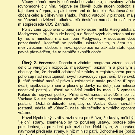
Věcný záměr novely občanského zákoníku, schválený vládou
rovnomocné civilním. Nejprve se člověk bude nucen podrobit ša
tajtrlíkovi s šerpou, a pak teprve smí do kostela. Parafovaná 
občanského a církevního sňatku. Pokud vstoupí v platnost, má 
vměšování odvěkých utlačovatelů českého národa do našich vni
místopředseda ODS Zahradil.
Po svržení zpupného Orbána se konečně mohla Visegrádská čt
Medgyessy slíbil, že bude hodný a o Benešových dekretech ani n
by ne, s minulostí má sám pan Medgyessy v současné době 
pozoruhodné: konečně se podařilo uskutečnit to, o čem snil
meziválečném období: mírová spolupráce na základě statu quo. 
pevně přesvědčen, že to nemůže skončit dobře.
Úterý 2. července:
Dohoda o vládním programu vázne na odp
deficitu veřejných rozpočtů, majetkovým přiznáním a plošným př
choutky tím, že dosáhli odstranění zmínky o registrovaném part
pohoršují nad neústupností svých pravicových partnerů. Unie svobo
jí ještě nedává morální právo k existenci a navíc první ze tří s
dva (majetková přiznání a plošné přídavky na děti) jsou nehorá
negativní postoj k účasti ve vládní koalici by mohl US vymaza
Kaluse do nejvyšší politiky. Přílišná vstřícnost však US z poli
Václava Klause nezávisí zase až tolik od strany, disponující (pr
poslanci. Ostatně důležité není, aby se Václav Klaus nevrátil do
(ostatně, odešel už vůbec?), našel skutečného a tvrdého opone
vrátíme.
Pavel Rychetský tvrdí v rozhovoru pro Právo, že kdyby měli být
"jejich" strany, znamenalo by to porušení ústavy, protože odv
prezidentovi, a prezident pak rozhodne. Řekl bych, že poruše
navrhoval předseda strany, k níž ministr patří. Dohodne-li se (poli