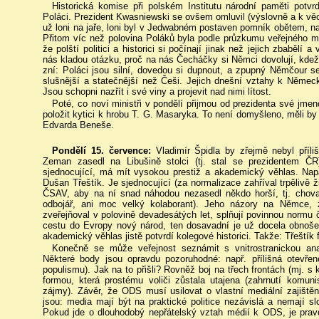
Historická komise při polském Institutu národní paměti potvr
Poláci. Prezident Kwasniewski se ovšem omluvil (výslovně a k věci
už loni na jaře, loni byl v Jedwabném postaven pomník obětem, na
Přitom víc než polovina Poláků byla podle průzkumu veřejného mí
že polští politici a historici si počínají jinak než jejich zbaběl
nás kladou otázku, proč na nás Čecháčky si Němci dovolují, kdežt
zní: Poláci jsou silní, dovedou si dupnout, a zpupný Němčour se
slušnější a statečnější než Češi. Jejich dnešní vztahy k Něme
Jsou schopni nazřít i své viny a projevit nad nimi lítost.
Poté, co noví ministři v pondělí přijmou od prezidenta své jmen
položit kytici k hrobu T. G. Masaryka. To není domyšleno, měli by
Edvarda Beneše.
Pondělí 15. července:
Vladimír Špidla by zřejmě nebyl příli
Zeman zasedl na Libušině stolci (tj. stal se prezidentem Č
sjednocující, má mít vysokou prestiž a akademický věhlas. Na
Dušan Třeštík. Je sjednocující (za normalizace zahříval trpělivě 
ČSAV, aby na ní snad náhodou nezasedl někdo horší, tj. chov
odbojář, ani moc velký kolaborant). Jeho názory na Němce,
zveřejňoval v polovině devadesátých let, splňují povinnou norm
cestu do Evropy nový národ, ten dosavadní je už docela obnoše
akademický věhlas jistě potvrdí kolegové historici. Takže: Třeštík 
Konečně se může veřejnost seznámit s vnitrostranickou a
Některé body jsou opravdu pozoruhodné: např. přílišná otevřen
populismu). Jak na to přišli? Rovněž boj na třech frontách (mj. s
formou, která prostému voliči zůstala utajena (zahrnutí komuni
zájmy). Závěr, že ODS musí usilovat o vlastní mediální zajišt
jsou: media mají být na praktické politice nezávislá a nemají slo
Pokud jde o dlouhodobý nepřátelský vztah médií k ODS, je prav