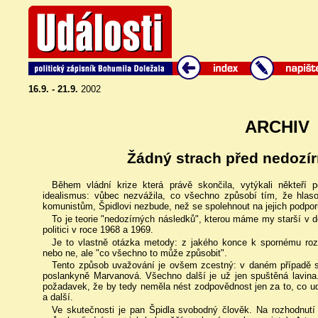
16.9. - 21.9.
2002
ARCHIV
Žádný strach před nedozí
Během vládní krize která právě skončila, vytýkali někteří p
idealismus: vůbec nezvážila, co všechno způsobí tím, že hlaso
komunistům, Špidlovi nezbude, než se spolehnout na jejich podpor
To je teorie "nedozírných následků", kterou máme my starší v dob
politici v roce 1968 a 1969.
Je to vlastně otázka metody: z jakého konce k spornému rozh
nebo ne, ale "co všechno to může způsobit".
Tento způsob uvažování je ovšem zcestný: v daném případě s
poslankyně Marvanová. Všechno další je už jen spuštěná lavin
požadavek, že by tedy neměla nést zodpovědnost jen za to, co udě
a další.
Ve skutečnosti je pan Špidla svobodný člověk. Na rozhodnutí