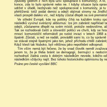
způsoby (jedním z nich byla užší spolupráce s komunisty). A to
konce, zda to bylo správné nebo ne. I kdyby situace byla opra
udržet v úřadě, nezbývalo než spolupracovat s komunisty, je tu
přehlížená: totiž podat demisi a odejít objímat stromy na Jind
vlasti prospěl daleko víc, než kdyby zůstal dřepět na své premiérs
Ve střední Evropě, kde na politiky číhá na každém kroku spo
následků vyvinul svérázný alibismus: lze jim zabránit například t
odejít, zůstaneme dřepět na svém místě, protože nedovolíme, aby
Tak se rozhodovali čeští a slovenští politici ve chvíli, kdy se hro
mnozí komunističtí reformátoři po ruské invazi v letech 1968 a
špatně. Zůstali, a než se nadáli, prováděli sami to, co by správně 
se stávali stejně špatnými jako ten, jehož příchodu chtěli zabránit,
Když klesli tak hluboko, byli většinou jako nepotřební odkopnuti.
Tím vším nemá být řečeno, že by snad člověk neměl zvažova
jenom to, že je třeba bránit se demagogii, šermující s nedozí
rozhodnutí žádná cesta k dobrým následkům nevede, kdežto od
následkům vždycky najít. Bez tohoto historického optimismu by ne
Psáno pro české vysílání BBC