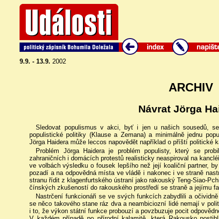
9.9. - 13.9.
2002
ARCHIV
Návrat Jörga Ha
Sledovat populismus v akci, byť i jen u našich sousedů, s
populistické politiky (Klause a Zemana) a minimálně jednu popu
Jörga Haidera může leccos napovědět například o příští politické 
Problém Jörga Haidera je problém populisty, který se probi
zahraničních i domácích protestů realisticky neaspiroval na kanc
ve volbách výsledku o fousek lepšího než její koaliční partner, by
pozadí a na odpovědná místa ve vládě i nakonec i ve straně nastr
stranu řídit z klagenfurtského ústraní jako rakouský Teng-Siao-Pch
čínských zkušeností do rakouského prostředí se straně a jejímu fak
Nastrčení funkcionáři se ve svých funkcích zabydlili a očividně 
se něco takového stane ráz dva a neambiciozní lidé nemají v polit
i to, že výkon státní funkce probouzí a povzbuzuje pocit odpovědnos
V každém případě po přírodní kalamitě, která Rakousko postih