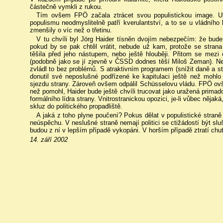
částečně vymkli z rukou.
Tím ovšem FPÖ začala ztrácet svou populistickou image. Ub
populismu neodmyslitelně patří kverulantství, a to se u vládního 
zmenšily o víc než o třetinu.
V tu chvíli byl Jörg Haider tísněn dvojím nebezpečím: že bude
pokud by se pak chtěl vrátit, nebude už kam, protože se strana
těšila před jeho nástupem, nebo ještě hlouběji. Přitom se mezi 
(podobně jako se jí zjevně v ČSSD dodnes těší Miloš Zeman). Nez
zvládl to bez problémů. S atraktivním programem (snížit daně a s
donutil své neposlušné podřízené ke kapitulaci ještě než mohl
sjezdu strany. Zároveň ovšem odpálil Schüsselovu vládu. FPÖ ovšem 
než pomohl, Haider bude ještě chvíli trucovat jako uražená primad
formálního lídra strany. Vnitrostranickou opozici, je-li vůbec nějak
skluz do politického propadliště.
A jaká z toho plyne poučení? Pokus dělat v populistické straně
neúspěchu. V neslušné straně nemají politici se ctižádostí být sluš
budou z ní v lepším případě vykopáni. V horším případě ztratí chu
14. září 2002