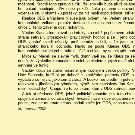
možnosti. Kromě toho zpravidla cítí, že jeho vliv bude příliš oslab
ho, pokud neodejde, dřív nebo později čeká potupné sesazení.
vojenské cti, v okamžiku porážky, za niž nesli odpovědnost, stříleli
Reakce ODS a Václava Klause jsou ovšem jiné. Vedení strany 
komunálních volbách, protože destabilizace spojená se změnami
ohrozit. Tento závěr je dosti riskantní.
Václav Klaus zformuloval podmínky, za nichž je připraven odstou
strana setrvá v prosazování pravicových hodnot a že ji jeho od
ODS vlastně uvedl důvody, proč nemůže odejít, a že jsou to 
stranického lídra k odchodu. Navíc se podle Klause ODS ne
komunálních politických struktur". Z této oblasti by se nejspíš moh
Miroslav Macek se zjevně mýlí, domnívá-li se, že Klaus za se
doufá, že výsledky komunálních voleb vzhledem k jejich malé přehl
setrvání ve funkci.
Václav Klaus se stává nesmrtelným Kostějem české politiky. V
Unie Svobody, kteří si po dohodě s koaličními partnery ODS a p
vypadalo co nejvíc jako černá zrada. A kdokoli se předtím i poté z
relaxovat k jihočeským rybníkům, nýbrž jako naposledy Jan Kasl 
mezi "odpadlíky". Chápu, že to politikům, kteří v ODS setrvali, bere
A tak si předseda ODS, jehož politická kapacita je v tuto chvíl
spojence Zemana do žďárských hvozdů našel nového partnera v M
pouze, zda se mu touto cestou podaří zničit jen ODS, nebo rovnou
30. června 2002