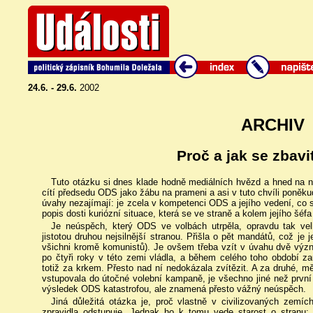
24.6. - 29.6.
2002
ARCHIV
Proč a jak se zbavi
Tuto otázku si dnes klade hodně mediálních hvězd a hned na n
cítí předsedu ODS jako žábu na prameni a asi v tuto chvíli poněk
úvahy nezajímají: je zcela v kompetenci ODS a jejího vedení, co 
popis dosti kuriózní situace, která se ve straně a kolem jejího šéfa 
Je neúspěch, který ODS ve volbách utrpěla, opravdu tak vel
jistotou druhou nejsilnější stranou. Přišla o pět mandátů, což je j
všichni kromě komunistů). Je ovšem třeba vzít v úvahu dvě vý
po čtyři roky v této zemi vládla, a během celého toho období z
totiž za krkem. Přesto nad ní nedokázala zvítězit. A za druhé, 
vstupovala do útočné volební kampaně, je všechno jiné než první 
výsledek ODS katastrofou, ale znamená přesto vážný neúspěch.
Jiná důležitá otázka je, proč vlastně v civilizovaných zemíc
zpravidla odstupuje. Jednak ho k tomu vede starost o stranu: 