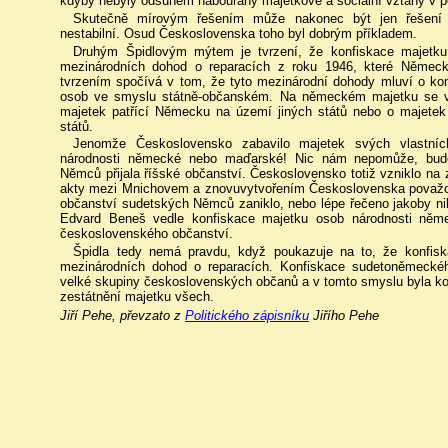
kdyby nebyly odsunem nabourány majetkové a sociální vztahy v p
Skutečně mírovým řešením může nakonec být jen řešení d
nestabilní. Osud Československa toho byl dobrým příkladem.
Druhým Špidlovým mýtem je tvrzení, že konfiskace majetk
mezinárodních dohod o reparacích z roku 1946, které Německo
tvrzením spočívá v tom, že tyto mezinárodní dohody mluví o ko
osob ve smyslu státně-občanském. Na německém majetku se vít
majetek patřící Německu na území jiných států nebo o majete
států.
Jenomže Československo zabavilo majetek svých vlastních
národnosti německé nebo maďarské! Nic nám nepomůže, budem
Němců přijala říšské občanství. Československo totiž vzniklo na 
akty mezi Mnichovem a znovuvytvořením Československa považova
občanství sudetských Němců zaniklo, nebo lépe řečeno jakoby nik
Edvard Beneš vedle konfiskace majetku osob národnosti něm
československého občanství.
Špidla tedy nemá pravdu, když poukazuje na to, že konfis
mezinárodních dohod o reparacích. Konfiskace sudetoněmeckéh
velké skupiny československých občanů a v tomto smyslu byla ko
zestátnění majetku všech.
Jiří Pehe, převzato z
Politického zápisníku
Jiřího Pehe