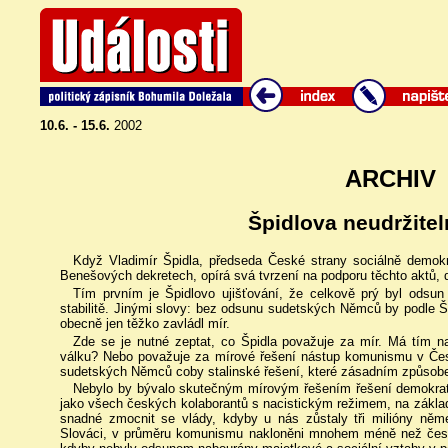
10.6. - 15.6.
2002
ARCHIV
Špidlova neudržitel
Když Vladimír Špidla, předseda České strany sociálně demo
Benešových dekretech, opírá svá tvrzení na podporu těchto aktů,
Tím prvním je Špidlovo ujišťování, že celkově prý byl ods
stabilitě. Jinými slovy: bez odsunu sudetských Němců by podle 
obecně jen těžko zavládl mír.
Zde se je nutné zeptat, co Špidla považuje za mír. Má tím na 
válku? Nebo považuje za mírové řešení nástup komunismu v Če
sudetských Němců coby stalinské řešení, které zásadním způsob
Nebylo by bývalo skutečným mírovým řešením řešení demokrat
jako všech českých kolaborantů s nacistickým režimem, na základě
snadné zmocnit se vlády, kdyby u nás zůstaly tři milióny něme
Slováci, v průměru komunismu nakloněni mnohem méně než česk