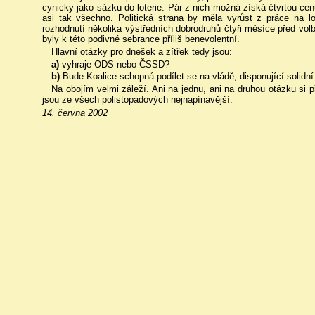
cynicky jako sázku do loterie. Pár z nich možná získá čtvrtou cenu
asi tak všechno. Politická strana by měla vyrůst z práce na lo
rozhodnutí několika výstředních dobrodruhů čtyři měsíce před vol
byly k této podivné sebrance příliš benevolentní.
Hlavní otázky pro dnešek a zítřek tedy jsou:
a)
vyhraje ODS nebo ČSSD?
b)
Bude Koalice schopná podílet se na vládě, disponující solidn
Na obojím velmi záleží. Ani na jednu, ani na druhou otázku si
jsou ze všech polistopadových nejnapínavější.
14. června 2002