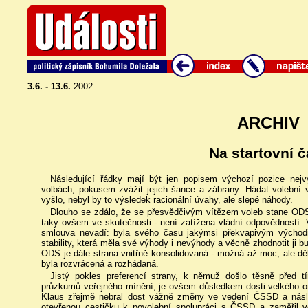
3.6. - 13.6.
2002
ARCHIV
Na startovní č
Následující řádky mají být jen popisem výchozí pozice nej
volbách, pokusem zvážit jejich šance a zábrany. Hádat volební
vyšlo, nebyl by to výsledek racionální úvahy, ale slepé náhody.
Dlouho se zdálo, že se přesvědčivým vítězem voleb stane ODS.
taky ovšem ve skutečnosti - není zatížena vládní odpovědností. V
smlouva nevadí: byla svého času jakýmsi překvapivým východi
stability, která měla své výhody i nevýhody a věcně zhodnotit ji
ODS je dále strana vnitřně konsolidovaná - možná až moc, ale d
byla rozvrácená a rozhádaná.
Jistý pokles preferencí strany, k němuž došlo těsně před 
průzkumů veřejného mínění, je ovšem důsledkem dosti velkého 
Klaus zřejmě nebral dost vážně změny ve vedení ČSSD a násl
otevřenou cestičku k povolební spolupráci s ČSSD a zaměřil v