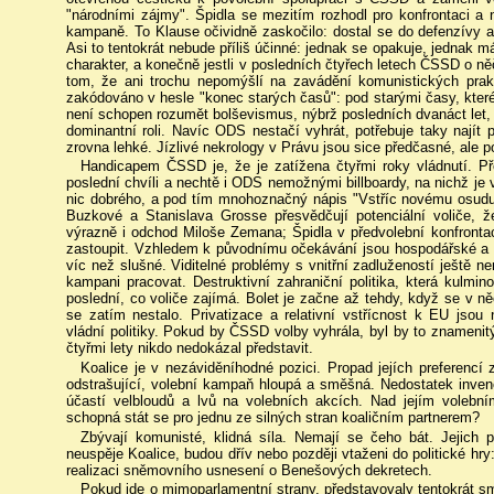
"národními zájmy". Špidla se mezitím rozhodl pro konfrontaci a 
kampaně. To Klause očividně zaskočilo: dostal se do defenzívy a n
Asi to tentokrát nebude příliš účinné: jednak se opakuje, jednak 
charakter, a konečně jestli v posledních čtyřech letech ČSSD o n
tom, že ani trochu nepomýšlí na zavádění komunistických prak
zakódováno v hesle "konec starých časů": pod starými časy, které
není schopen rozumět bolševismus, nýbrž posledních dvanáct let
dominantní roli. Navíc ODS nestačí vyhrát, potřebuje taky najít p
zrovna lehké. Jízlivé nekrology v Právu jsou sice předčasné, ale 
Handicapem ČSSD je, že je zatížena čtyřmi roky vládnutí. P
poslední chvíli a nechtě i ODS nemožnými billboardy, na nichž j
nic dobrého, a pod tím mnohoznačný nápis "Vstříc novému osudu"
Buzkové a Stanislava Grosse přesvědčují potenciální voliče, ž
výrazně i odchod Miloše Zemana; Špidla v předvolební konfronta
zastoupit. Vzhledem k původnímu očekávání jsou hospodářské a s
víc než slušné. Viditelné problémy s vnitřní zadlužeností ještě ne
kampani pracovat. Destruktivní zahraniční politika, která kulmin
poslední, co voliče zajímá. Bolet je začne až tehdy, když se v
se zatím nestalo. Privatizace a relativní vstřícnost k EU jsou
vládní politiky. Pokud by ČSSD volby vyhrála, byl by to znamenitý
čtyřmi lety nikdo nedokázal představit.
Koalice je v nezáviděníhodné pozici. Propad jejích preferencí 
odstrašující, volební kampaň hloupá a směšná. Nedostatek invence
účastí velbloudů a lvů na volebních akcích. Nad jejím volebn
schopná stát se pro jednu ze silných stran koaličním partnerem?
Zbývají komunisté, klidná síla. Nemají se čeho bát. Jejich 
neuspěje Koalice, budou dřív nebo později vtaženi do politické hry:
realizaci sněmovního usnesení o Benešových dekretech.
Pokud jde o mimoparlamentní strany, představovaly tentokrát smut