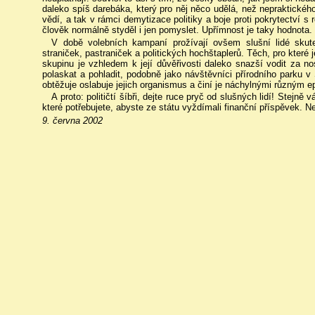
daleko spíš darebáka, který pro něj něco udělá, než nepraktického
vědí, a tak v rámci demytizace politiky a boje proti pokrytectví s r
člověk normálně styděl i jen pomyslet. Upřímnost je taky hodnota.
V době volebních kampaní prožívají ovšem slušní lidé sku
straniček, pastraniček a politických hochštaplerů. Těch, pro které j
skupinu je vzhledem k její důvěřivosti daleko snazší vodit za no
polaskat a pohladit, podobně jako návštěvníci přírodního parku v
obtěžuje oslabuje jejich organismus a činí je náchylnými různým e
A proto: političtí šíbři, dejte ruce pryč od slušných lidí! Stejn
které potřebujete, abyste ze státu vyždímali finanční příspěvek. Nen
9. června 2002