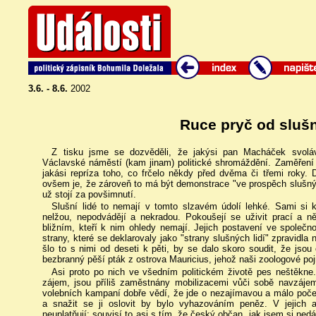
3.6. - 8.6.
2002
Ruce pryč od slušn
Z tisku jsme se dozvěděli, že jakýsi pan Macháček svolá
Václavské náměstí (kam jinam) politické shromáždění. Zaměření 
jakási repríza toho, co frčelo někdy před dvěma či třemi roky
ovšem je, že zároveň to má být demonstrace "ve prospěch slušných
už stojí za povšimnutí.
Slušní lidé to nemají v tomto slzavém údolí lehké. Sami si k
nelžou, nepodvádějí a nekradou. Pokoušejí se uživit prací a 
bližním, kteří k nim ohledy nemají. Jejich postavení ve společnos
strany, které se deklarovaly jako "strany slušných lidí" zpravidl
šlo to s nimi od deseti k pěti, by se dalo skoro soudit, že jso
bezbranný pěší pták z ostrova Mauricius, jehož naši zoologové po
Asi proto po nich ve všedním politickém životě pes neštěkne.
zájem, jsou příliš zaměstnány mobilizacemi vůči sobě navzájem 
volebních kampaní dobře vědí, že jde o nezajímavou a málo poč
a snažit se ji oslovit by bylo vyhazováním peněz. V jejich 
neuplatňují: souvisí to asi s tím, že český občan, jak jsem si ne