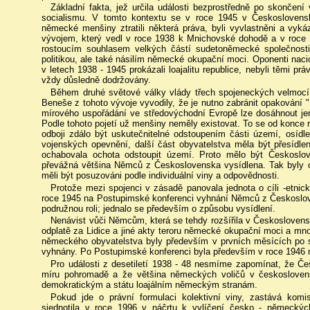
Základní fakta, jež určila události bezprostředně po skončení 
socialismu. V tomto kontextu se v roce 1945 v Československu 
německé menšiny ztratili některá práva, byli vyvlastněni a vyk
vývojem, který vedl v roce 1938 k Mnichovské dohodě a v roce 1
rostoucím souhlasem velkých částí sudetoněmecké společnosti v
politikou, ale také násilím německé okupační moci. Oponenti nacio
v letech 1938 - 1945 prokázali loajalitu republice, nebyli těmi p
vždy důsledně dodržovány.
Během druhé světové války vlády třech spojeneckých velmoc
Beneše z tohoto vývoje vyvodily, že je nutno zabránit opakování
mírového uspořádání ve středovýchodní Evropě lze dosáhnout je
Podle tohoto pojetí už menšiny neměly existovat. To se od konc
odboji zdálo být uskutečnitelné odstoupením části území, osídl
vojenských opevnění, další část obyvatelstva měla být přesídle
ochabovala ochota odstoupit území. Proto mělo být Českoslo
převážná většina Němců z Československa vysídlena. Tak byly 
měli být posuzováni podle individuální viny a odpovědnosti.
Protože mezi spojenci v zásadě panovala jednota o cíli -etni
roce 1945 na Postupimské konferenci vyhnání Němců z Českoslove
podružnou roli; jednalo se především o způsobu vysídlení.
Nenávist vůči Němcům, která se tehdy rozšířila v Českoslovens
odplatě za Lidice a jiné akty teroru německé okupační moci a mnoz
německého obyvatelstva byly především v prvních měsících po 
vyhnány. Po Postupimské konferenci byla především v roce 194
Pro události z desetiletí 1938 - 48 nesmíme zapomínat, že Če
míru pohromadě a že většina německých voličů v českosloven
demokratickým a státu loajálním německým stranám.
Pokud jde o právní formulaci kolektivní viny, zastává kom
sjednotila v roce 1996 v náčrtu k vylíčení česko - německých 