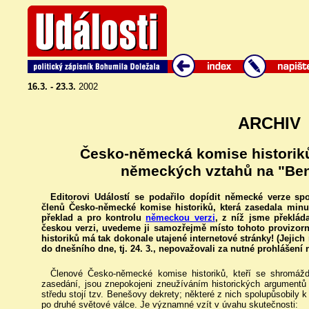
16.3. - 23.3.
2002
ARCHIV
Česko-německá komise historiků
německých vztahů na "Ben
Editorovi Událostí se podařilo dopídit německé verze s
členů Česko-německé komise historiků, která zasedala minu
překlad a pro kontrolu
německou verzi
, z níž jsme překláda
českou verzi, uvedeme ji samozřejmě místo tohoto provizorn
historiků má tak dokonale utajené internetové stránky! (Jejich
do dnešního dne, tj. 24. 3., nepovažovali za nutné prohlášení 
Členové Česko-německé komise historiků, kteří se shromážd
zasedání, jsou znepokojeni zneužíváním historických argumentů
středu stojí tzv. Benešovy dekrety; některé z nich spolupůsobily
po druhé světové válce. Je významné vzít v úvahu skutečnosti: