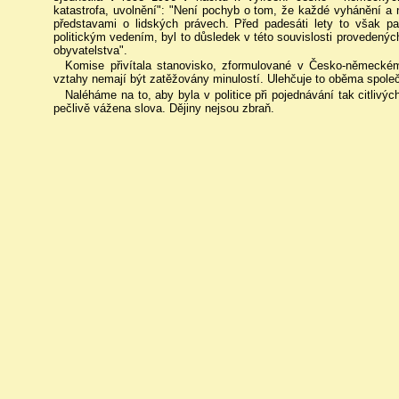
katastrofa, uvolnění": "Není pochyb o tom, že každé vyhánění a 
představami o lidských právech. Před padesáti lety to však 
politickým vedením, byl to důsledek v této souvislosti provedenýc
obyvatelstva".
Komise přivítala stanovisko, zformulované v Česko-německé
vztahy nemají být zatěžovány minulostí. Ulehčuje to oběma společen
Naléháme na to, aby byla v politice při pojednávání tak citlivý
pečlivě vážena slova. Dějiny nejsou zbraň.