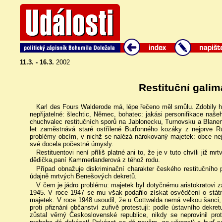
11.3. - 16.3.
2002
Restituční galim
Karl des Fours Walderode má, lépe řečeno měl smůlu. Zdobily ho 
nepřijatelné: šlechtic, Němec, bohatec: jakási personifikace naše
chuchvalec restitučních sporů na Jablonecku, Turnovsku a Blane
let zaměstnává staré ostřílené Buďonného kozáky z nejprve 
problémy obcím, v nichž se nalézá nárokovaný majetek: obce ne
své docela počestné úmysly.
Restituentovi není příliš platné ani to, že je v tuto chvíli již mr
dědička,paní Kammerlanderová z téhož rodu.
Případ obnažuje diskriminační charakter českého restitučního
údajně mrtvých Benešových dekretů.
V čem je jádro problému: majetek byl dotyčnému aristokratovi
1945. V roce 1947 se mu však podařilo získat osvědčení o stát
majetek. V roce 1948 usoudil, že u Gottwalda nemá velkou šanci, 
proti přiznání občanství zuřivě protestují: podle ústavního dekre
zůstal věrný Československé republice, nikdy se neprovinil pr