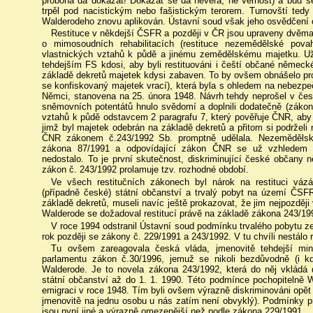
proboha dá dokázat! Dokázat se dá nevěra, ne věrnost) a buď se
trpěl pod nacistickým nebo fašistickým terorem. Turnovští tedy
Walderodeho znovu aplikován. Ústavní soud však jeho osvědčení o
Restituce v někdejší ČSFR a později v ČR jsou upraveny dvěm
o mimosoudních rehabilitacích (restituce nezemědělské po
vlastnických vztahů k půdě a jinému zemědělskému majetku. Už
tehdejším FS kdosi, aby byli restituováni i čeští občané němec
základě dekretů majetek kdysi zabaven. To by ovšem obnášelo pr
se konfiskovaný majetek vrací), která byla s ohledem na nebezpečí
Němci, stanovena na 25. února 1948. Návrh tehdy neprošel v čes
sněmovních potentátů hnulo svědomí a doplnili dodatečně (záko
vztahů k půdě odstavcem 2 paragrafu 7, který pověřuje ČNR, aby
jimž byl majetek odebrán na základě dekretů a přitom si podrželi 
ČNR zákonem č.243/1992 Sb. promptně udělala. Nezemědělské
zákona 87/1991 a odpovídající zákon ČNR se už vzhledem k
nedostalo. To je první skutečnost, diskriminující české občany 
zákon č. 243/1992 prolamuje tzv. rozhodné období.
Ve všech restitučních zákonech byl nárok na restituci vá
(případně české) státní občanství a trvalý pobyt na území ČSF
základě dekretů, museli navíc ještě prokazovat, že jim nejpozději
Walderode se dožadoval restitucí právě na základě zákona 243/19
V roce 1994 odstranil Ústavní soud podmínku trvalého pobytu ze
rok později se zákony č. 229/1991 a 243/1992. V tu chvíli nestálo 
Tu ovšem zareagovala česká vláda, jmenovitě tehdejší mini
parlamentu zákon č.30/1996, jemuž se nikoli bezdůvodně (i k
Walderode. Je to novela zákona 243/1992, která do něj vkládá da
státní občanství až do 1. 1. 1990. Této podmínce pochopitelně 
emigraci v roce 1948. Tím byli ovšem výrazně diskriminováni opět
jmenovitě na jednu osobu u nás zatím není obvyklý). Podmínky p
jsou nyní jiné a výrazně omezenější než podle zákona 229/1991.