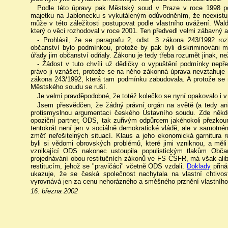
Podle této úpravy pak Městský soud v Praze v roce 1998 p
majetku na Jablonecku s vykutáleným odůvodněním, že neexistuje
může v této záležitosti postupovat podle vlastního uvážení. Wald
který o věci rozhodoval v roce 2001. Ten předvedl velmi zábavný 
- Prohlásil, že se paragrafu 2, odst. 3 zákona 243/1992 ro
občanství bylo podmínkou, protože by pak byli diskriminováni m
úřady jim občanství odňaly. Zákonu je tedy třeba rozumět jinak, než
- Žádost v tuto chvíli už dědičky o vypuštění podmínky nepře
právo ji vznášet, protože se na něho zákonná úprava nevztahuje -
zákona 243/1992, která tam podmínku zabudovala. A protože se 
Městského soudu se ruší.
Je velmi pravděpodobné, že totéž kolečko se nyní opakovalo i 
Jsem přesvědčen, že žádný právní orgán na světě (a tedy ani
protismyslnou argumentaci českého Ústavního soudu. Zde někde 
opoziční partner, ODS, tak zuřivým odpůrcem jakéhokoli přezko
tentokrát není jen v sociálně demokratické vládě, ale v samotném
změť neřešitelných situací. Klaus a jeho ekonomická garnitura r
byli si vědomi obrovských problémů, které jimi vzniknou, a měli 
vznikající ODS nakonec ustoupila populistickým tlakům Občan
projednávání obou restitučních zákonů ve FS ČSFR, má však alibi
restitucím, jehož se "pravičáci" včetně ODS vzdali.
Doklady
přiná
ukazuje, že se česká společnost nachytala na vlastní chtivo
vyrovnává jen za cenu nehorázného a směšného prznění vlastního
16. března 2002