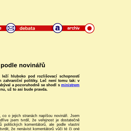
 podle novinářů
 leží hluboko pod rozlišovací schopností
 zahraniční politiky. Leč není tomu tak: v
abýval a pozoruhodně se shodl s
ministrem
Inu, už to asi bude pravda.
ho, co o jejich stranách napíšou novináři. Jsem
 dříve jsem tvrdil, že veřejnost je dostatečně
 politických komentátorů, ale podle vlastní
vrdit, že nenávist komentátorů vůči té či oné