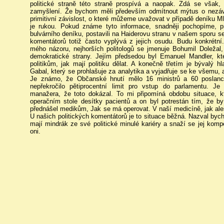
politické straně této straně prospívá a naopak. Zdá se však, 
zamyšlení. Že bychom měli především odmítnout mýtus o nezáv
primitivní závislost, o které můžeme uvažovat v případě deníku M
je rukou. Pokud známe tyto informace, snadněji pochopíme, p
bulvárního deníku, postavili na Haiderovu stranu v našem sporu s
komentátorů totiž často vyplývá z jejich osudu. Budu konkrétní
mého názoru, nejhorších politologů se jmenuje Bohumil Doležal,
demokratické strany. Jejím předsedou byl Emanuel Mandler, kt
politikům, jak mají politiku dělat. A konečně třetím je bývalý
Gabal, který se prohlašuje za analytika a vyjadřuje se ke všemu,
Je známo, že Občanské hnutí mělo 16 ministrů a 60 poslanc
nepřekročilo pětiprocentní limit pro vstup do parlamentu. 
manažera, že toto dokázal. To mi připomíná obdobu situace, kt
operačním stole desítky pacientů a on byl potrestán tím, že b
přednášel medikům, Jak se má operovat. V naší medicíně, jak a
U našich politických komentátorů je to situace běžná. Nazval bych
mají mindrák ze své politické minulé kariéry a snaží se jej kompe
oni.