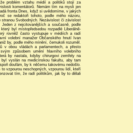
že problém vztahu médií a politiků stojí za
islosti komentátorů. Nemám tím na mysli jen
ladá fronta Dnes, když si uvědomíme, v jakých
roč se redaktoři tohoto, podle mého názoru,
e stranou Svobodných. Nezávislost či závislost
. Jeden z nejcitovanějších a současně, podle
 který byl místopředsedou rozpadlé Liberálně-
erý rovněž často vystupuje v médiích a radí
 hlavní volební manažer Občanského hnutí Ivan
 aniž by, podle mého mínění, čemukoli rozuměl.
ů v obou vládách a parlamentech, a přesto
Je svým způsobem umění hlavního volebního
erá by nastala, kdyby chirurgovi zemřely na
y byl vyslán na medicínskou fakultu, aby tam
lespoň doufám, by k něčemu takovému nedošlo.
 to vzpourou neschopných, vzpourou lidí, kteří
nzovat tím, že radí politikům, jak by to dělali