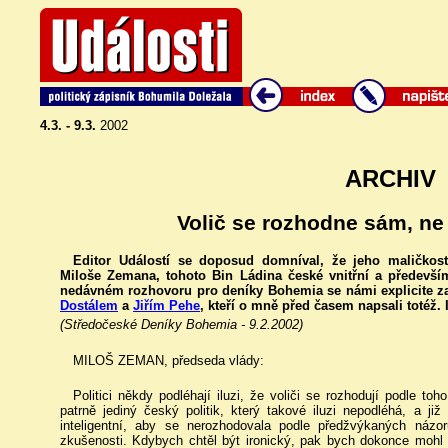
4.3. - 9.3.
2002
ARCHIV
Volič se rozhodne sám, ne
Editor Událostí se doposud domníval, že jeho maličkost
Miloše Zemana, tohoto Bin Ládina české vnitřní a především
nedávném rozhovoru pro deníky Bohemia se námi explicite z
Dostálem
a
Jiřím Pehe
, kteří o mně před časem napsali totéž. 
(Středočeské Deníky Bohemia - 9.2.2002)
MILOŠ ZEMAN, předseda vlády:
Politici někdy podléhají iluzi, že voliči se rozhodují podle to
patrně jediný český politik, který takové iluzi nepodléhá, a již
inteligentní, aby se nerozhodovala podle předžvýkaných názorů
zkušenosti. Kdybych chtěl být ironický, pak bych dokonce mohl t