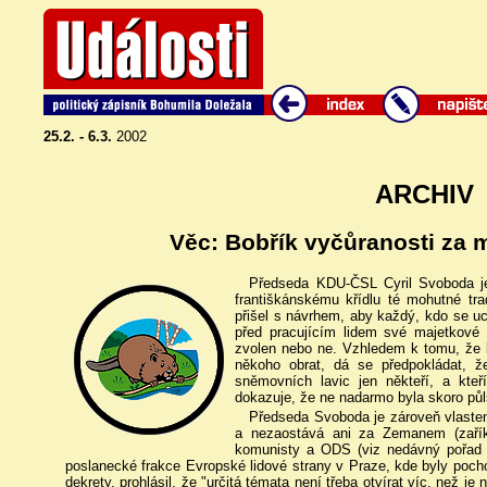
25.2. - 6.3.
2002
ARCHIV
Věc: Bobřík vyčůranosti za 
Předseda KDU-ČSL Cyril Svoboda je 
františkánskému křídlu té mohutné tra
přišel s návrhem, aby každý, kdo se u
před pracujícím lidem své majetkové 
zvolen nebo ne. Vzhledem k tomu, že li
někoho obrat, dá se předpokládat, 
sněmovních lavic jen někteří, a kt
dokazuje, že ne nadarmo byla skoro půl
Předseda Svoboda je zároveň vlastene
a nezaostává ani za Zemanem (zařík
komunisty a ODS (viz nedávný pořad
poslanecké frakce Evropské lidové strany v Praze, kde byly poc
dekrety, prohlásil, že "určitá témata není třeba otvírat víc, než je