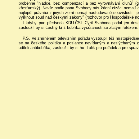
proběhne "hladce, bez kompenzací a bez vyrovnávání dluhů" (g
křesťanský). Navíc podle pana Svobody nás žádní cizáci nemají 
nejlepší právníci z jiných zemí nemají nastudované souvislosti - pr
vyřknout soud nad českými zákony" (rozhovor pro Hospodářské novin
I kdyby pan předseda KDU-ČSL Cyril Svoboda podal jen deset
zasloužil by si čestný kříž bobříka vyčůranosti se zlatým řetězem
P.S. Ve zmíněném televizním pořadu vystoupil též místopředs
se na českého politika a poslance nevídaným a neslýchaným z
udíleli antibobříka, zasloužil by si ho. Tolik pro pořádek a pro spra