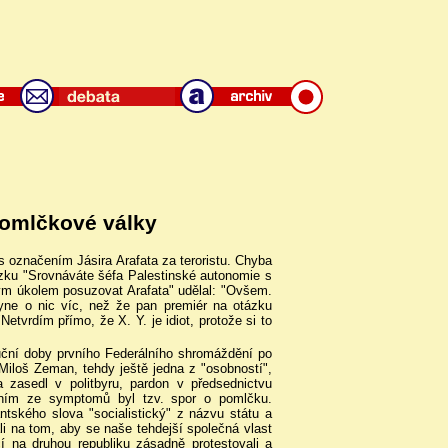
omlčkové války
 s označením Jásira Arafata za teroristu. Chyba
ázku "Srovnáváte šéfa Palestinské autonomie s
ým úkolem posuzovat Arafata" udělal: "Ovšem.
yne o nic víc, než že pan premiér na otázku
etvrdím přímo, že X. Y. je idiot, protože si to
uční doby prvního Federálního shromáždění po
 Miloš Zeman, tehdy ještě jedna z "osobností",
 zasedl v politbyru, pardon v předsednictvu
dním ze symptomů byl tzv. spor o pomlčku.
ntského slova "socialistický" z názvu státu a
ali na tom, aby se naše tehdejší společná vlast
í na druhou republiku zásadně protestovali a