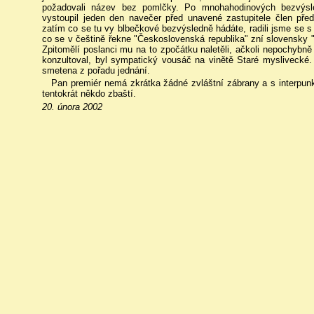
požadovali název bez pomlčky. Po mnohahodinových bezvýsle
vystoupil jeden den navečer před unavené zastupitele člen před
zatím co se tu vy blbečkové bezvýsledně hádáte, radili jsme se s 
co se v češtině řekne "Československá republika" zní slovensky "
Zpitomělí poslanci mu na to zpočátku naletěli, ačkoli nepochybně 
konzultoval, byl sympatický vousáč na vinětě Staré myslivecké.
smetena z pořadu jednání.
Pan premiér nemá zkrátka žádné zvláštní zábrany a s interpun
tentokrát někdo zbaští.
20. února 2002