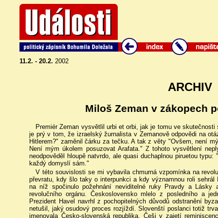
11.2. - 20.2.
2002
ARCHIV
Miloš Zeman v zákopech p
Premiér Zeman vysvětlil urbi et orbi, jak je tomu ve skutečnosti
je prý v tom, že izraelský žurnalista v Zemanově odpovědi na ot
Hitlerem?" zaměnil čárku za tečku. A tak z věty "Ovšem, není m
Není mým úkolem posuzovat Arafata." Z tohoto vysvětlení nepl
neodpověděl hloupě natvrdo, ale quasi duchaplnou piruetou typu: "N
každý domyslí sám."
V této souvislosti se mi vybavila chmurná vzpomínka na revol
převratu, kdy šlo taky o interpunkci a kdy významnou roli sehrál
na níž spočinulo požehnání neviditelné ruky Pravdy a Lásky a
revolučního orgánu. Československo mlelo z posledního a je
Prezident Havel navrhl z pochopitelných důvodů odstranění byza
netušil, jaký osudový proces rozjíždí. Slovenští poslanci totiž trv
jmenovala Česko-slovenská republika, Češi v zajetí reminiscenc