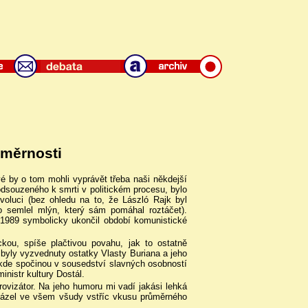
měrnosti
é by o tom mohli vyprávět třeba naši někdejší
dsouzeného k smrti v politickém procesu, bylo
voluci (bez ohledu na to, že László Rajk byl
ho semlel mlýn, který sám pomáhal roztáčet).
1989 symbolicky ukončil období komunistické
kou, spíše plačtivou povahu, jak to ostatně
byly vyzvednuty ostatky Vlasty Buriana a jeho
kde spočinou v sousedství slavných osobností
inistr kultury Dostál.
rovizátor. Na jeho humoru mi vadí jakási lehká
Vycházel ve všem všudy vstříc vkusu průměrného