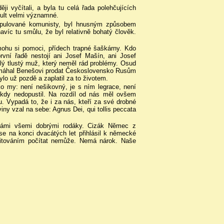
i vyčítali, a byla tu celá řada polehčujících
 kult velmi významné.
nipulované komunisty, byl hnusným způsobem
avíc tu smůlu, že byl relativně bohatý člověk.
mohu si pomoci, přídech trapné šaškárny. Kdo
první řadě nestojí ani Josef Mašín, ani Josef
lý tlustý muž, který neměl rád problémy. Osud
 Pomáhal Benešovi prodat Československo Rusům
ylo už pozdě a zaplatil za to životem.
o my: není nešikovný, je s ním legrace, není
ikdy nedopustil. Na rozdíl od nás měl ovšem
. Vypadá to, že i za nás, kteří za své drobné
iny vzal na sebe: Agnus Dei, qui tollis peccata
 námi všemi dobrými rodáky. Cizák Němec z
o se na konci dvacátých let přihlásil k německé
slitováním počítat nemůže. Nemá nárok. Naše