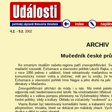
4.2. - 9.2.
2002
ARCHIV
Mučedník české prů
Ke smutným rituálům našeho regionu patří znovupohřbívání. Sv
maďarští sousedé. Exhumace a slavnostní pohřeb László Rajka, o
v roce 1956 jednou z událostí, které odstartovaly maďarskou re
komunistický ministr vnitra a zločinec; měl jen tu smůlu, že 
Exhumace a slavnostní pohřeb Imre Nagye a jeho druhů na jaře 
diktatury v Maďarsku.
Znovupohřbívání přichází do módy i u nás. Má méně patetic
odpovídá naší biedermeierovské letoře. Na vinohradském hřbitově 
manželky a s velkou pompou přeneseny na Vyšehradský hřbitov, 
české politiky, vědy a kultury. Obřadu se zúčastnily "osobnosti" a m
Vlasta Burian byl talentovaný komediální herec a kabaretní imp
přisprostlost, trivialita, které se dokázal jen málokdy zbavit. 
diváka a dělal to velmi obratně.