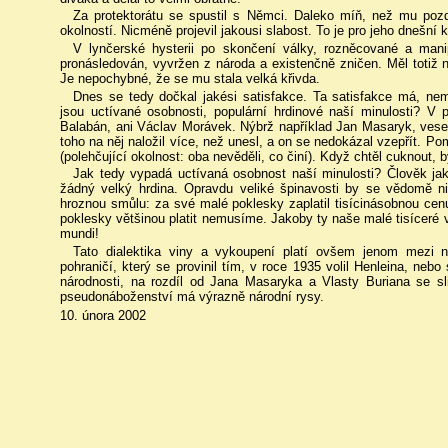
Za protektorátu se spustil s Němci. Daleko míň, než mu pozděj
okolností. Nicméně projevil jakousi slabost. To je pro jeho dnešní
V lynčerské hysterii po skončení války, rozněcované a ma
pronásledován, vyvržen z národa a existenčně zničen. Měl totiž n
Je nepochybné, že se mu stala velká křivda.
Dnes se tedy dočkal jakési satisfakce. Ta satisfakce má, ne
jsou uctívané osobnosti, populární hrdinové naší minulosti? V 
Balabán, ani Václav Morávek. Nýbrž například Jan Masaryk, vese
toho na něj naložil více, než unesl, a on se nedokázal vzepřít.
(polehčující okolnost: oba nevěděli, co činí). Když chtěl cuknout, b
Jak tedy vypadá uctívaná osobnost naší minulosti? Člověk jak
žádný velký hrdina. Opravdu veliké špinavosti by se vědomě n
hroznou smůlu: za své malé poklesky zaplatil tisícinásobnou cenu
poklesky většinou platit nemusíme. Jakoby ty naše malé tisíceré v
mundi!
Tato dialektika viny a vykoupení platí ovšem jenom mezi
pohraničí, který se provinil tím, v roce 1935 volil Henleina, neb
národnosti, na rozdíl od Jana Masaryka a Vlasty Buriana se 
pseudonáboženství má výrazně národní rysy.
10. února 2002