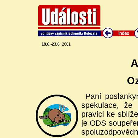
18.6.-23.6.
2001
A
O
Paní poslanky
spekulace, že
pravici ke sblí
je ODS soupeřem
spoluzodpovědn