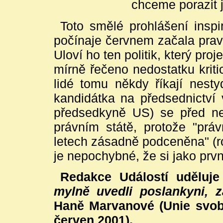
chceme porazit je
Toto smělé prohlášení inspi
počínaje červnem začala prav
Uloví ho ten politik, který pr
mírně řečeno nedostatku krit
lidé tomu někdy říkají nest
kandidátka na předsednictví 
předsedkyně US) se před ne
právním státě, protože "práv
letech zásadně podceněna" (r
je nepochybné, že si jako prvn
Redakce Událostí uděluj
mylně uvedli poslankyni, 
Haně Marvanové (Unie svob
červen 2001).