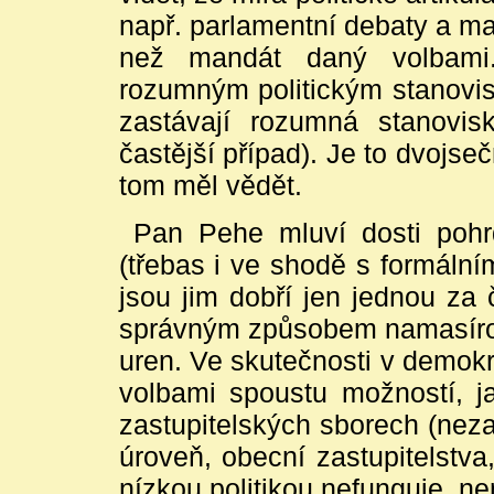
např. parlamentní debaty a ma
než mandát daný volbami
rozumným politickým stanovisk
zastávají rozumná stanovis
častější případ). Je to dvojse
tom měl vědět.
Pan Pehe mluví dosti pohrd
(třebas i ve shodě s formálním
jsou jim dobří jen jednou za 
správným způsobem namasírova
uren. Ve skutečnosti v demokr
volbami spoustu možností, ja
zastupitelských sborech (neza
úroveň, obecní zastupitelstva
nízkou politikou nefunguje, n