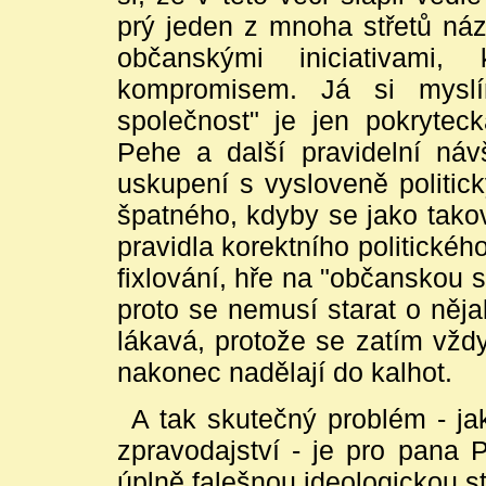
prý jeden z mnoha střetů náz
občanskými iniciativami,
kompromisem. Já si myslí
společnost" je jen pokrytec
Pehe a další pravidelní návš
uskupení s vysloveně politic
špatného, kdyby se jako takov
pravidla korektního politick
fixlování, hře na "občanskou sp
proto se nemusí starat o něja
lákavá, protože se zatím vždyc
nakonec nadělají do kalhot.
A tak skutečný problém - jak z
zpravodajství - je pro pana
úplně falešnou ideologickou s