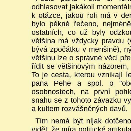
odhlasovat jakákoli momentáln
k otázce, jakou roli má v de
bylo pěkně řečeno, nejmén
ostatních, co už byly odzk
většina má vždycky pravdu (v
bývá zpočátku v menšině), ný
většinu lze o správné věci přes
řídit se většinovým názorem,
To je cesta, kterou vznikají le
pana Pehe a spol. o "obča
osobnostech, na první pohl
snahu se z tohoto závazku vy
a kultem rozvášněných davů.
Tím nemá být nijak dotčeno
vidět, že míra politické artiku