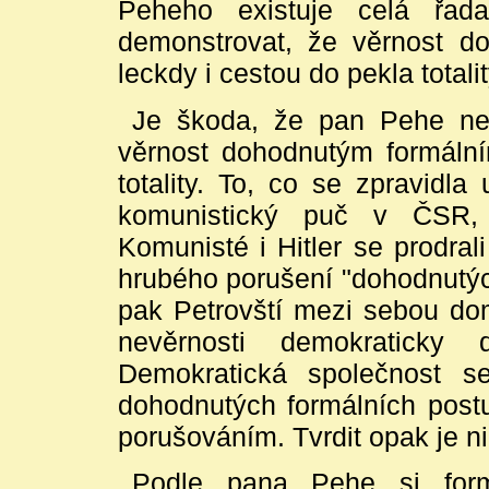
Peheho existuje celá řad
demonstrovat, že věrnost d
leckdy i cestou do pekla totalit
Je škoda, že pan Pehe nezm
věrnost dohodnutým formáln
totality. To, co se zpravidl
komunistický puč v ČSR, 
Komunisté i Hitler se prodr
hrubého porušení "dohodnutýc
pak Petrovští mezi sebou dom
nevěrnosti demokraticky 
Demokratická společnost s
dohodnutých formálních postu
porušováním. Tvrdit opak je ni
Podle pana Pehe si for