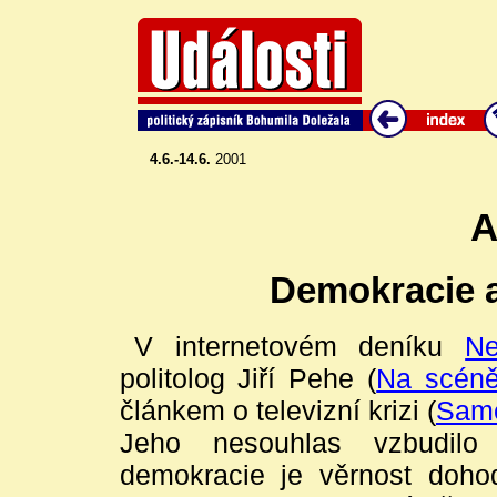
4.6.-14.6.
2001
A
Demokracie a 
V internetovém deníku
Ne
politolog Jiří Pehe (
Na scéně
článkem o televizní krizi (
Same
Jeho nesouhlas vzbudilo 
demokracie je věrnost doho