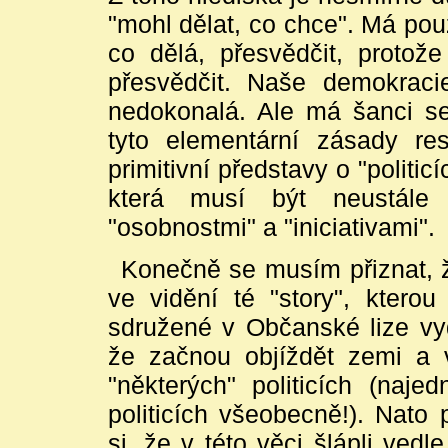
"mohl dělat, co chce". Má pou
co dělá, přesvědčit, protože
přesvědčit. Naše demokraci
nedokonalá. Ale má šanci se
tyto elementární zásady res
primitivní představy o "politicí
která musí být neustále
"osobnostmi" a "iniciativami".
Konečně se musím přiznat, 
ve vidění té "story", ktero
sdružené v Občanské lize vyd
že začnou objíždět zemi a 
"některých" politicích (naj
politicích všeobecně!). Nato pr
si, že v této věci šlápli ved