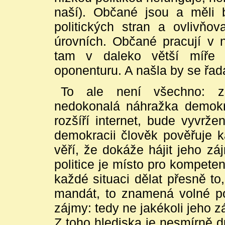
naší). Občané jsou a měli 
politických stran a ovlivňov
úrovních. Občané pracují v 
tam v daleko větší míře dě
oponenturu. A našla by se řada
To ale není všechno: za
nedokonalá náhražka demokr
rozšíří internet, bude vyvrže
demokracii člověk pověřuje k
věří, že dokáže hájit jeho z
politice je místo pro kompete
každé situaci dělat přesně t
mandát, to znamená volné po
zájmy: tedy ne jakékoli jeho zá
Z toho hlediska je nesmírně dů