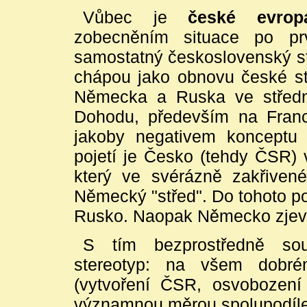
Vůbec je
české evro
zobecněním situace po pr
samostatný československý st
chápou jako obnovu české stá
Německa a Ruska ve středn
Dohodu, především na Franci
jakoby negativem konceptu
pojetí je Česko (tehdy ČSR) 
který ve svérázně zakřivené
Německý "střed". Do tohoto po
Rusko. Naopak Německo zjevn
S tím bezprostředně sou
stereotyp: na všem dobré
(vytvoření ČSR, osvobozen
významnou měrou spolupodílel