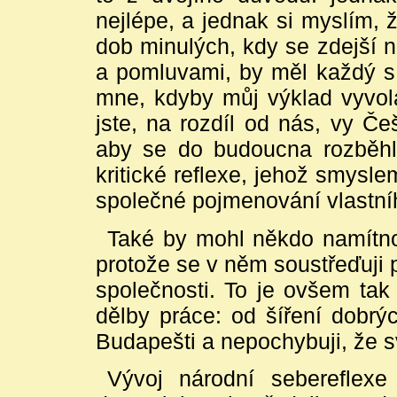
nejlépe, a jednak si myslím,
dob minulých, kdy se zdejší 
a pomluvami, by měl každý s 
mne, kdyby můj výklad vyvola
jste, na rozdíl od nás, vy Če
aby se do budoucna rozběhl
kritické reflexe, jehož smysle
společné pojmenování vlastní
Také by mohl někdo namítno
protože se v něm soustřeďuji
společnosti. To je ovšem tak
dělby práce: od šíření dobrý
Budapešti a nepochybuji, že s
Vývoj národní sebereflexe