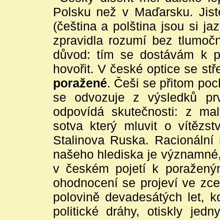
Polsku než v Maďarsku. Jistě
(čeština a polština jsou si ja
zpravidla rozumí bez tlumočn
důvod: tím se dostávám k p
hovořit. V české optice se s
poražené
. Češi se přitom poc
se odvozuje z výsledků pr
odpovídá skutečnosti: z ma
sotva který mluvit o vítězst
Stalinova Ruska. Racionální
našeho hlediska je významné, 
v českém pojetí k poraženým
ohodnocení se projeví ve zce
polovině devadesátých let, k
politické dráhy, otiskly jed