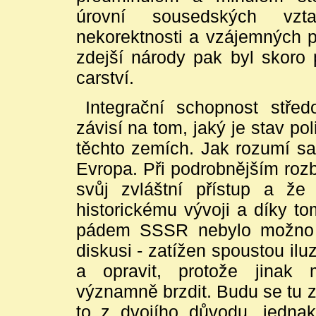
úrovní sousedských vz
nekorektnosti a vzájemných 
zdejší národy pak byl skoro 
carství.
Integrační schopnost střed
závisí na tom, jaký je stav pol
těchto zemích. Jak rozumí sa
Evropa. Při podrobnějším roz
svůj zvláštní přístup a ž
historickému vývoji a díky to
pádem SSSR nebylo možno v
diskusi - zatížen spoustou ilu
a opravit, protože jinak
významně brzdit. Budu se tu 
to z dvojího důvodu. jedna