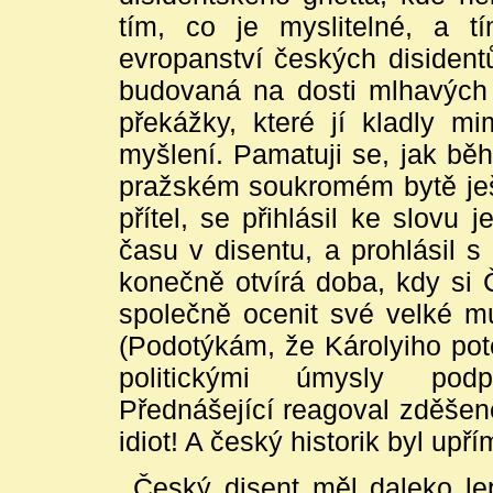
tím, co je myslitelné, a t
evropanství českých disident
budovaná na dosti mlhavých p
překážky, které jí kladly mi
myšlení. Pamatuji se, jak bě
pražském soukromém bytě je
přítel, se přihlásil ke slovu 
času v disentu, a prohlásil 
konečně otvírá doba, kdy si
společně ocenit své velké mu
(Podotýkám, že Károlyiho poté
politickými úmysly podp
Přednášející reagoval zděšen
idiot! A český historik byl up
Český disent měl daleko le