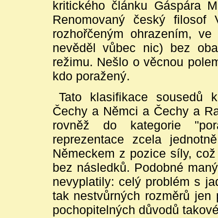
kritického článku Gáspára 
Renomovaný český filosof 
rozhořčeným ohrazením, ve 
nevěděl vůbec nic) bez obal
režimu. Nešlo o věcnou polemi
kdo poražený.
Tato klasifikace sousedů 
Čechy a Němci a Čechy a Rak
rovněž do kategorie "por
reprezentace zcela jednotn
Německem z pozice síly, co
bez následků. Podobné manýr
nevyplatily: celý problém s j
tak nestvůrných rozměrů jen 
pochopitelných důvodů takové j