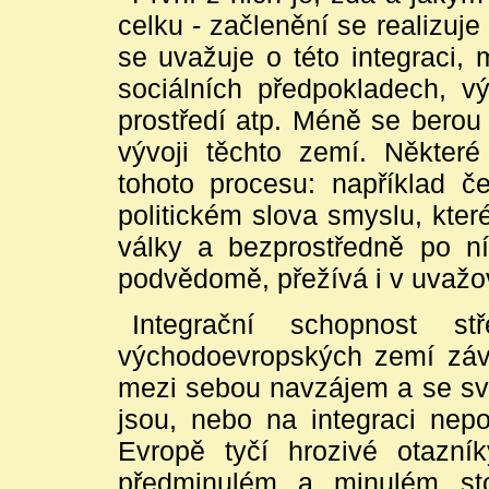
celku - začlenění se realizuje
se uvažuje o této integraci,
sociálních předpokladech, v
prostředí atp. Méně se berou
vývoji těchto zemí. Někte
tohoto procesu: například č
politickém slova smyslu, které
války a bezprostředně po n
podvědomě, přežívá i v uvažov
Integrační schopnost st
východoevropských zemí závi
mezi sebou navzájem a se svý
jsou, nebo na integraci nep
Evropě tyčí hrozivé otazník
předminulém a minulém stol