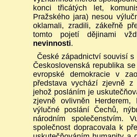
konci třicátých let, komu
Pražského jara) nesou výlučn
oklamali, zradili, zákeřně p
tomto pojetí dějinami 
nevinnosti
.
České západnictví souvisí s
Československá republika se 
evropské demokracie v zao
představa vychází zjevně z
jehož posláním je uskutečňov
zjevně ovlivněn Herderem,
výlučné poslání Čechů, nýb
národním společenstvím. V
společnost dopracovala k pře
uskutečňováním humanity a de