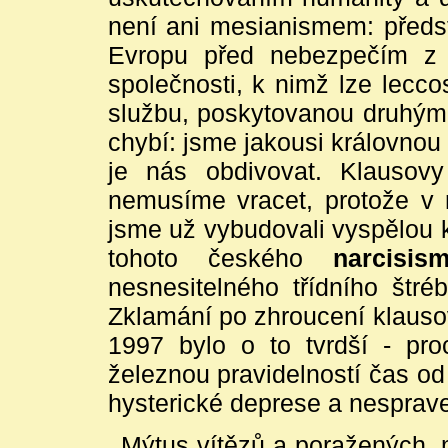
není ani mesianismem: předst
Evropu před nebezpečím z
společnosti, k nimž lze lecc
službu, poskytovanou druhým
chybí: jsme jakousi královnou
je nás obdivovat. Klauso
nemusíme vracet, protože v 
jsme už vybudovali vyspělou k
tohoto českého
narcisis
nesnesitelného třídního štr
Zklamání po zhroucení klaus
1997 bylo o to tvrdší - pr
železnou pravidelností čas o
hysterické deprese a nesprav
Mýtus vítězů a poražených, 