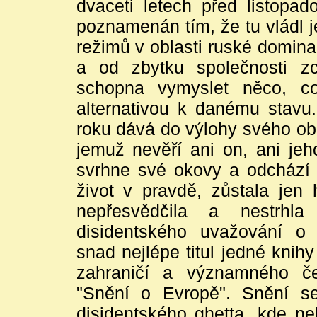
dvaceti letech před listopa
poznamenán tím, že tu vládl j
režimů v oblasti ruské domin
a od zbytku společnosti zc
schopna vymyslet něco, co
alternativou k danému stavu.
roku dává do výlohy svého ob
jemuž nevěří ani on, ani jeh
svrhne své okovy a odchází d
život v pravdě, zůstala jen
nepřesvědčila a nestrhla
disidentského uvažování o 
snad nejlépe titul jedné kni
zahraničí a významného čes
"Snění o Evropě". Snění se
disidentského ghetta, kde ne