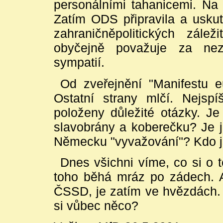
personálními tahanicemi. Na 
Zatím ODS připravila a uskut
zahraničněpolitických zále
obyčejně považuje za nez
sympatií.
Od zveřejnění "Manifestu e
Ostatní strany mlčí. Nejspíš
položeny důležité otázky. Je
slavobrány a koberečku? Je j
Německu "vyvažování"? Kdo js
Dnes všichni víme, co si o
toho běhá mráz po zádech. Al
ČSSD, je zatím ve hvězdách. 
si vůbec něco?