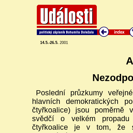
14.5.-26.5.
2001
A
Nezodpo
Poslední průzkumy veřejné
hlavních demokratických p
čtyřkoalice) jsou poměrně 
svědčí o velkém propadu č
čtyřkoalice je v tom, že 