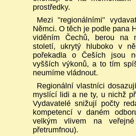
prostředky.
Mezi "regionálními" vydava
Němci. O těch je podle pana 
viděním Čechů, berou na n
století, ukrytý hluboko v
pořekadla o Češích jsou ne
vyšších výkonů, a to tím spí
neumíme vládnout.
Regionální vlastníci dosazu
myslící lidi a ne ty, u nichž 
Vydavatelé snižují počty re
kompetencí v daném odboru
velkým vlivem na veřejné
přetrumfnou).