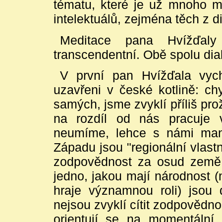
tématu, které je už mnoho 
intelektuálů, zejména těch z 
Meditace pana Hvížďaly
transcendentní. Obě spolu dial
V první pan Hvížďala vychá
uzavřeni v české kotlině: c
samých, jsme zvyklí příliš pro
na rozdíl od nás pracuje v
neumíme, lehce s námi mani
Západu jsou "regionální vlastníc
zodpovědnost za osud země, 
jedno, jakou mají národnost (
hraje významnou roli) jsou 
nejsou zvyklí cítit zodpovědnos
orientují se na momentální z