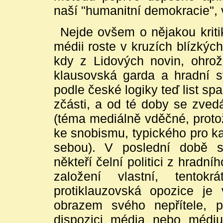
naší "humanitní demokracie", 
Nejde ovšem o nějakou krit
médii roste v kruzích blízkých
kdy z Lidových novin, ohrož
klausovská garda a hradní sy
podle české logiky teď list sp
zčásti, a od té doby se zvedá v
(téma mediálně vděčné, protož
ke snobismu, typického pro ka
sebou). V poslední době st
někteří čelní politici z hradn
založení vlastní, tentok
protiklauzovská opozice j
obrazem svého nepřítele, 
dispozici média nebo médi