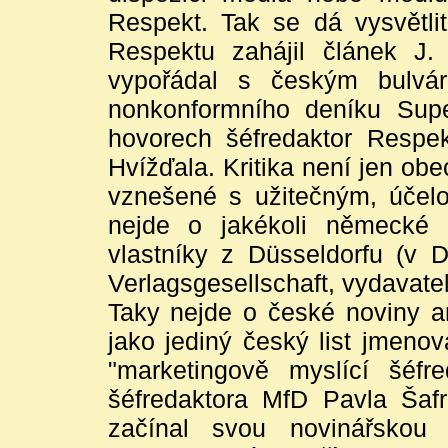
Respekt. Tak se dá vysvětlit
Respektu zahájil článek J
vypořádal s českým bulvá
nonkonformního deníku Supe
hovorech šéfredaktor Respek
Hvížďala. Kritika není jen obec
vznešené s užitečným, účelo
nejde o jakékoli německé r
vlastníky z Düsseldorfu (v D
Verlagsgesellschaft, vydavate
Taky nejde o české noviny an
jako jediný český list jmeno
"marketingově myslící šéfr
šéfredaktora MfD Pavla Šaf
začínal svou novinářskou