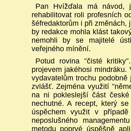
Pan Hvížďala má návod, jak
rehabilitovat roli profesních 
šéfredaktorům i při změnách, je
by redakce mohla klást takov
nemohli by se majitelé ústř
veřejného mínění.
Potud rovina "čisté kritik
projevem jakéhosi mindráku.
vydavatelům trochu podobně
zvlášť. Zejména využití "něm
na ni pokleslejší část české 
nechutné. A recept, který se 
úspěchem využit v případě 
neposlušného managementu 
metodu poprvé úspěšně apli