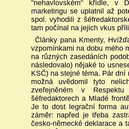
"nehavlovském" křídle, v De
marketingu se uplatnil až po
spol. vyhodili z šéfredaktors
tam počínal na jejich vkus příl
Články pana Kmenty, Hvížďa
vzpomínkami na dobu mého mlá
na různých zasedáních podobn
následovalo) nějaké to usnese
KSČ) na stejné téma. Pár dní n
možná uvědomil tyto nelich
zveřejněném v Respektu
šéfredaktorech a Mladé front
Je to dost legrační forma au
záměr: napřed je třeba zastr
česko-německé deklarace a t