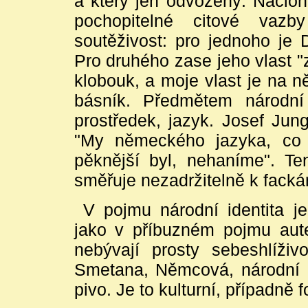
a který jen odvozený. Nacion
pochopitelné citové vazb
soutěživost: pro jednoho je 
Pro druhého zase jeho vlast "
klobouk, a moje vlast je na 
básník. Předmětem národní 
prostředek, jazyk. Josef Jun
"My německého jazyka, co s
pěknější byl, nehaníme". Ten
směřuje nezadržitelně k fack
V pojmu národní identita j
jako v příbuzném pojmu aute
nebývají prosty sebeshlíživo
Smetana, Němcová, národní pí
pivo. Je to kulturní, případně fo