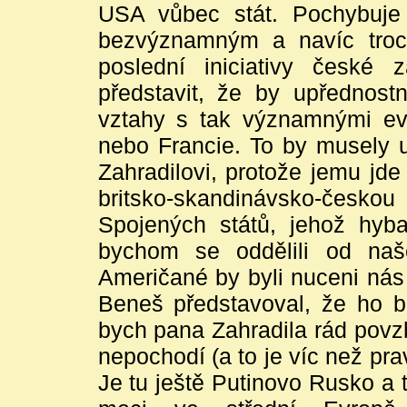
USA vůbec stát. Pochybuj
bezvýznamným a navíc troch
poslední iniciativy české z
představit, že by upřednost
vztahy s tak významnými ev
nebo Francie. To by musely u
Zahradilovi, protože jemu jd
britsko-skandinávsko-česk
Spojených států, jehož hyb
bychom se oddělili od naš
Američané by byli nuceni nás 
Beneš představoval, že ho bu
bych pana Zahradila rád povzb
nepochodí (a to je víc než pr
Je tu ještě Putinovo Rusko a 