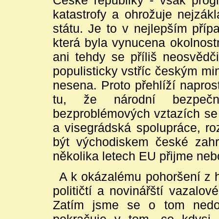
České republiky - však pr
katastrofy a ohrožuje nejzák
státu. Je to v nejlepším pří
která byla vynucena okolnost
ani tehdy se příliš neosvědč
populisticky vstříc českým m
nesena. Proto přehlíží napros
tu, že národní bezpečn
bezproblémových vztazích s
a visegrádská spolupráce, ro
být východiskem české zahran
několika letech EU přijme neb
A k okázalému pohoršení z h
političtí a novinářští vazal
Zatím jsme se o tom nedos