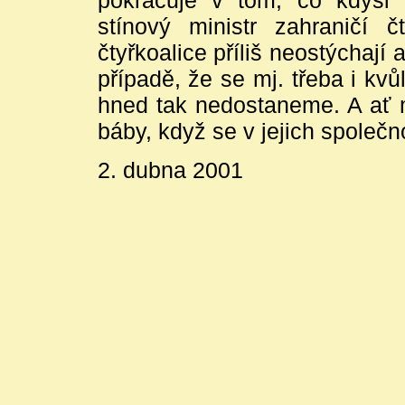
pokračuje v tom, co kdysi 
stínový ministr zahraničí č
čtyřkoalice příliš neostýchají 
případě, že se mj. třeba i kv
hned tak nedostaneme. A ať m
báby, když se v jejich společ
2. dubna 2001