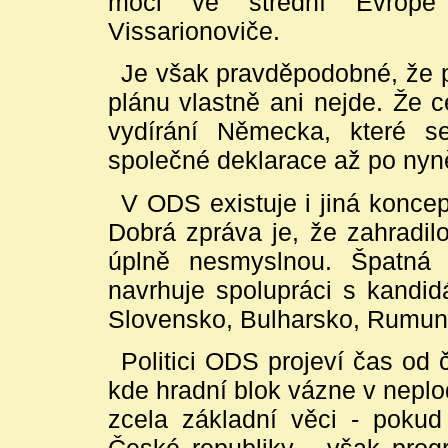
moci ve střední Evropě
Vissarionoviče.
Je však pravděpodobné, že p
plánu vlastně ani nejde. Že c
vydírání Německa, které s
společné deklarace až po nyn
V ODS existuje i jiná koncep
Dobrá zpráva je, že zahradil
úplně nesmyslnou. Špatná 
navrhuje spolupráci s kandidát
Slovensko, Bulharsko, Rumun
Politici ODS projeví čas od
kde hradní blok vázne v neplo
zcela základní věci - pokud 