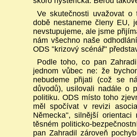
skoro hysterická. Berou takov
Ve skutečnosti uvažovat o 
době nestaneme členy EU, je
nevstupujeme, ale jsme přijí
nám všechno naše odhodlání k
ODS "krizový scénář" představ
Podle toho, co pan Zahradi
jednom vůbec ne: že bychom 
nebudeme přijati (což se 
důvodů), usilovali nadále o p
politiku. ODS místo toho zjev
měl spočívat v revizi asoc
Německa", silnější orientaci
těsném politicko-bezpečnost
pan Zahradil zároveň pochyb