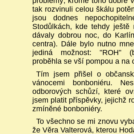
problémy; kromě toho dobře v
tak rozvinuli celou škálu pot
jsou dodnes nepochopiteln
Stodůlkách, kde tehdy ještě 
dávaly dobrou noc, do Karlí
centra). Dále bylo nutno mne
jediná možnost: "ROH" (b
proběhla se vší pompou a na 
Tím jsem přišel o občansk
vánocemi bonboniéru. Nes
odborových schůzí, které ov
jsem platit příspěvky, jejichž
zmíněné bonboniéry.
To všechno se mi znovu vybav
že Věra Valterová, kterou Hod