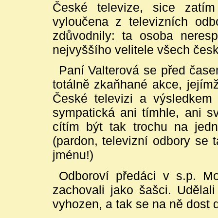
České televize, sice zatí
vyloučena z televizních odb
zdůvodnily: ta osoba neresp
nejvyššího velitele všech čes
Paní Valterová se před čase
totálně zkaňhané akce, jejímž
České televizi a výsledkem 
sympatická ani tímhle, ani 
cítím být tak trochu na jed
(pardon, televizní odbory se 
jménu!)
Odboroví předáci v s.p. M
zachovali jako šašci. Udělal
vyhozen, a tak se na ně dost 