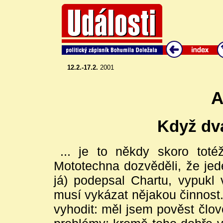
12.2.-17.2.
2001
A
Když dva 
... je to někdy skoro tot
Mototechna dozvěděli, že jed
já) podepsal Chartu, vypukl 
musí vykázat nějakou činnost
vyhodit: měl jsem pověst člov