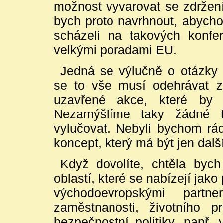
možnost vyvarovat se zdržení,
bych proto navrhnout, abych
scházeli na takových konfe
velkými poradami EU.
Jedná se výlučně o otázky 
se to vše musí odehrávat zc
uzavřené akce, které by 
Nezamýšlíme taky žádné 
vylučovat. Nebyli bychom rá
koncept, který má být jen dal
Když dovolíte, chtěla bych
oblastí, které se nabízejí jako
východoevropskými partne
zaměstnanosti, životního pr
bezpečnostní politiky, např. 