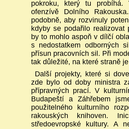
pokroku, který tu probíhá.
ofenzívě Dolního Rakouska.
podobně, aby rozvinuly poten
kdyby se podařilo realizovat 
by to mohlo aspoň v dílčí obl
s nedostatkem odborných si
přísun pracovních sil. Při mo
tak důležité, na které straně j
Další projekty, které si dove
zde bylo od doby ministra 
přípravných prací. V kultur
Budapeští a Záhřebem jsme 
použitelného kulturního ro
rakouských knihoven. Ini
středoevropské kultury. A