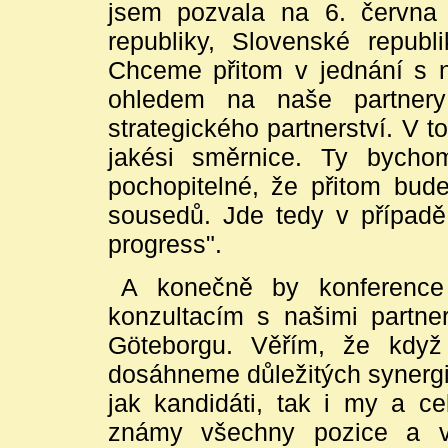
jsem pozvala na 6. června 
republiky, Slovenské republ
Chceme přitom v jednání s n
ohledem na naše partner
strategického partnerství. V t
jakési směrnice. Ty bycho
pochopitelné, že přitom bu
sousedů. Jde tedy v případě 
progress".
A konečně by konference 
konzultacím s našimi partn
Göteborgu. Věřím, že kdy
dosáhneme důležitých synergi
jak kandidáti, tak i my a c
známy všechny pozice a v