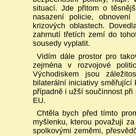
situací. Jde přitom o těsněj
nasazení policie, obnovení 
krizových oblastech. Dovedl
zahrnutí třetích zemí do toh
sousedy vyplatit.
Vidím dále prostor pro tako
zejména v rozvojové politic
Východiskem jsou záležitos
bilaterální iniciativy směřujíc
případně i užší součinnost př
EU.
Chtěla bych před tímto pro
myšlenku, kterou považuji za
spolkovými zeměmi, přesvědč