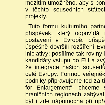
mezitím umožněno, aby s pomo
v těchto sousedních státe
projekty.
Tuto formu kulturního part
příspěvek, který odpovíd
postavení v Evropě: přís
úspěšně dovršili rozšíření E
iniciativy; posílíme tak rovi
kandidáty vstupu do EU a zv
že integrace našich soused
celé Evropy. Formou veřejně-
podniky připravujeme teď za t
for Enlargement"; chceme 
hraničních regionech zabývat
být i zde nápomocna při upř