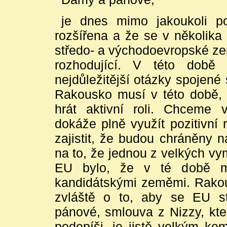
je dnes mimo jakoukoli p
rozšířena a že se v několika 
středo- a východoevropské zem
rozhodující. V této době
nejdůležitější otázky spojené 
Rakousko musí v této době,
hrát aktivní roli. Chceme 
dokáže plně využít pozitivní
zajistit, že budou chráněny 
na to, že jednou z velkých v
EU bylo, že v té době mo
kandidátskými zeměmi. Rakou
zvláště o to, aby se EU s
pánové, smlouva z Nizzy, kt
podepíši, je jistě velkým k