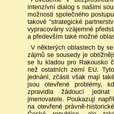
intenzívní dialog s našimi s
možnosti společného postupu
takové "strategické partnerst
vypracovány vzájemné předsta
a především také možné oblast
V některých oblastech by s
zájmů se sousedy je obtížněj
se tu kladou pro Rakousko če
než ostatních zemí EU. Tyto
jednání, zčásti však mají tak
jsou otevřené problémy, 
zpravidla žádoucí jednat
jmenovatele. Poukazuji napřík
na otevřené právně-historick
České republice, ale ta