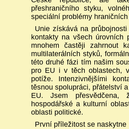
přeshraničního styku, voln
speciální problémy hraničních 
Unie získává na průbojnosti
kontakty na všech úrovních p
mnohem častěji zahrnout ka
multilaterálních styků, formá
této druhé fázi tím našim s
pro EU i v těch oblastech, v
potíže. Intenzivnějšími kon
těsnou spolupráci, přátelství 
EU. Jsem přesvědčena, ž
hospodářské a kulturní oblas
oblasti politické.
První příležitost se naskyt