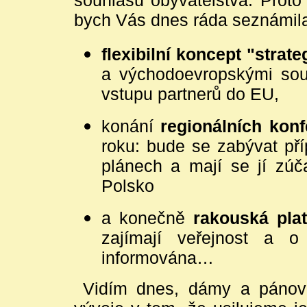
bych Vás dnes ráda seznámil
flexibilní koncept "strat
a východoevropskými sous
vstupu partnerů do EU,
konání
regionálních konf
roku: bude se zabývat př
plánech a mají se jí zúča
Polsko
a konečně
rakouská pla
zajímají veřejnost a o
informována…
Vidím dnes, dámy a pánové