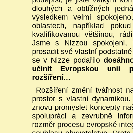
dlouhých a obtížných jedn
výsledkem velmi spokojeno
oblastech, například poku
kvalifikovanou většinou, rád
Jsme s Nizzou spokojeni, 
prosadit své vlastní podstatné
se v Nizze podařilo
dosáhno
učinit Evropskou unii 
rozšíření…
Rozšíření změní tvářnost na
prostor s vlastní dynamiko
znovu promyslet koncepty naší 
spolupráci a zevrubně infor
rozměr procesu evropské inte
souhlasu obyvatelstva. Proto 