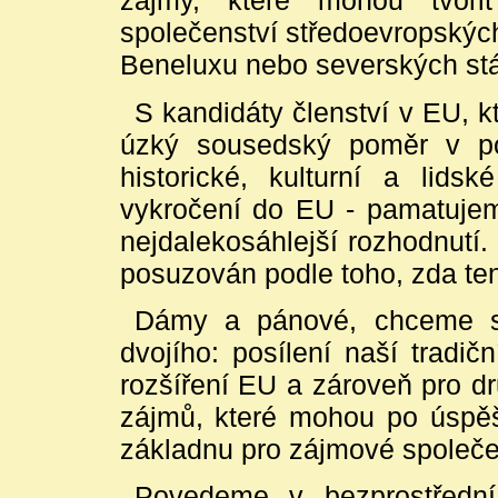
zájmy, které mohou tvoři
společenství středoevropskýc
Beneluxu nebo severských stá
S kandidáty členství v EU, k
úzký sousedský poměr v pol
historické, kulturní a lids
vykročení do EU - pamatujeme
nejdalekosáhlejší rozhodnutí
posuzován podle toho, zda ten
Dámy a pánové, chceme st
dvojího: posílení naší tradič
rozšíření EU a zároveň pro dr
zájmů, které mohou po úspěš
základnu pro zájmové společens
Povedeme v bezprostřední 