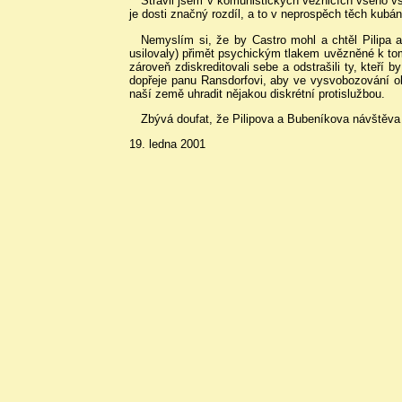
Strávil jsem v komunistických věznicích všeho všu
je dosti značný rozdíl, a to v neprospěch těch kub
Nemyslím si, že by Castro mohl a chtěl Pilipa 
usilovaly) přimět psychickým tlakem uvězněné k tom
zároveň zdiskreditovali sebe a odstrašili ty, kteří
dopřeje panu Ransdorfovi, aby ve vysvobozování o
naší země uhradit nějakou diskrétní protislužbou.
Zbývá doufat, že Pilipova a Bubeníkova návštěv
19. ledna 2001