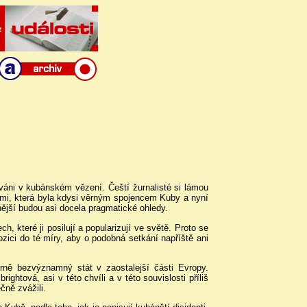
áni v kubánském vězení. Čeští žurnalisté si lámou
zemi, která byla kdysi věrným spojencem Kuby a nyní
nější budou asi docela pragmatické ohledy.
h, které ji posilují a popularizují ve světě. Proto se
zici do té míry, aby o podobná setkání napříště ani
ně bezvýznamný stát v zaostalejší části Evropy.
htová, asi v této chvíli a v této souvislosti příliš
čně zvážili.