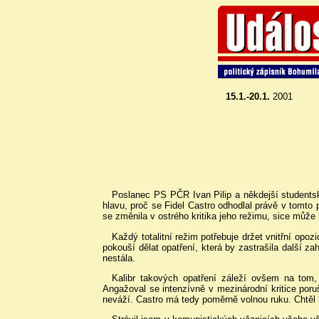
15.1.-20.1.
2001
Poslanec PS PČR Ivan Pilip a někdejší students
hlavu, proč se Fidel Castro odhodlal právě v tomto
se změnila v ostrého kritika jeho režimu, sice může
Každý totalitní režim potřebuje držet vnitřní opozi
pokouší dělat opatření, která by zastrašila další 
nestála.
Kalibr takových opatření záleží ovšem na tom
Angažoval se intenzívně v mezinárodní kritice poruš
neváží. Castro má tedy poměrně volnou ruku. Chtěl b