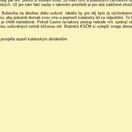
dy pár dní; přesto si troufám tvrdit, že mezi nimi a podobnými zařízeními na 
ánských. Už jen sám fakt vazby v takovém prostředí je pro oba zadržené zkou
a Bubeníka na dlouhou dobu uvěznit. Ideální by pro něj bylo (a východoe
u, aby pokorně doznali svou vinu a poprosili kubánský lid za odpuštění. To b
 by je chtěli následovat. Pokud Castro na takový postup nebude mít, spokojí s
bou uvězněných sehrál klíčovou roli. Bratrská KSČM si vylepší image doma 
a prospěla aspoň kubánským disidentům.