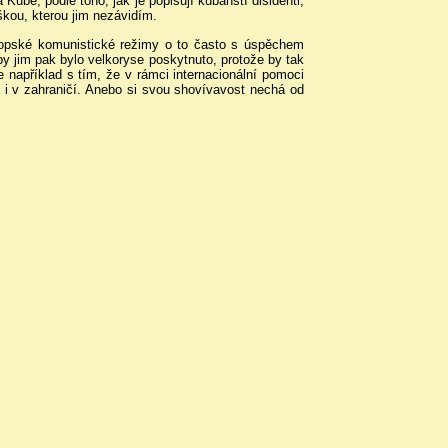
Kubě, podle toho, jak je popisují kubánští disidenti,
škou, kterou jim nezávidím.
vropské komunistické režimy o to často s úspěchem
y jim pak bylo velkoryse poskytnuto, protože by tak
e například s tím, že v rámci internacionální pomoci
i v zahraničí. Anebo si svou shovívavost nechá od