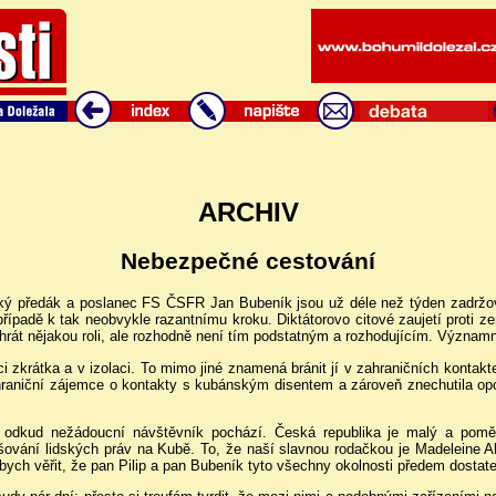
ARCHIV
Nebezpečné cestování
ký předák a poslanec FS ČSFR Jan Bubeník jsou už déle než týden zadržov
 případě k tak neobvykle razantnímu kroku. Diktátorovo citové zaujetí proti 
 hrát nějakou roli, ale rozhodně není tím podstatným a rozhodujícím. Význam
ci zkrátka a v izolaci. To mimo jiné znamená bránit jí v zahraničních kontaktec
zahraniční zájemce o kontakty s kubánským disentem a zároveň znechutila opo
, odkud nežádoucní návštěvník pochází. Česká republika je malý a poměr
ování lidských práv na Kubě. To, že naší slavnou rodačkou je Madeleine Albrig
ych věřit, že pan Pilip a pan Bubeník tyto všechny okolnosti předem dostate