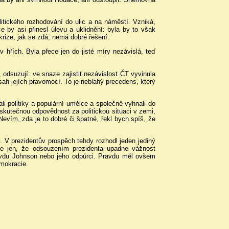
litického rozhodování do ulic a na náměstí. Vzniká,
e by asi přinesl úlevu a uklidnění: byla by to však
krize, jak se zdá, nemá dobré řešení.
 hřích. Byla přece jen do jisté míry nezávislá, teď
odsuzují: ve snaze zajistit nezávislost ČT vyvinula
osah jejích pravomocí. To je neblahý precedens, který
li politiky a populární umělce a společně vyhnali do
e skutečnou odpovědnost za politickou situaci v zemi,
 Nevím, zda je to dobré či špatné, řekl bych spíš, že
 V prezidentův prospěch tehdy rozhodl jeden jediný
e jen, že odsouzením prezidenta upadne vážnost
ravdu Johnson nebo jeho odpůrci. Pravdu měl ovšem
emokracie.