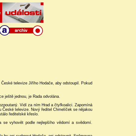
 České televize Jiřího Hodače, aby odstoupil. Pokud
e ještě jednou, je Rada odvolána.
ozpoutaný. Vidí za ním Hrad a čtyřkoalici. Zapomíná
 České televize. Nový ředitel Chmelíček se nějakou
álo ředitelské křeslo.
la se vyhovět podle nejlepšího vědomí a svědomí.
sela by ani svrhnout Hodače, ani odstoupit. Sněmovna