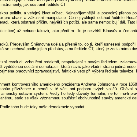
trumenty, jak odstranit ředitele ČT.
skou politiku a veřejný život vůbec. Nejnepříjemnější je pozvolný přenos po
tor pro chaos a zákulisní manipulace. Co nejrychlejší odchod ředitele Hodač
aci, která odstraní příčinu největších potíží, ale sama nemoc bují dál. Tato 
icistice) už nebude taková, jako předtím. To je největší Klausův a Zemanův
ů. Především Sněmovna udělala přesně to, co ti, kteří usnesení podpořili, 
rá se nechová podle jejích představ, a na ředitele ČT, který je zcela mimo d
zní revoluci: vzbouření redaktoři, nespokojení s novým ředitelem, zalarmova
imět vyděšenou sociální demokracii, která navíc jako vládní strana jediná nes
ejména pracovníci zpravodajství, faktické veto při výběru ředitele televize.
chment kontroverzního amerického prezidenta Andrewa Johnsona v roce 1868.
onův přívrženec a neměl v té věci ani podporu svých voličů. Obával s
americký ústavní systém. Vedly ho tedy důvody formální, ne to, má-li p
u kariérou, stalo se však významnou součástí obdivuhodné stavby americké d
Podle toho bude taky naše demokracie vypadat.