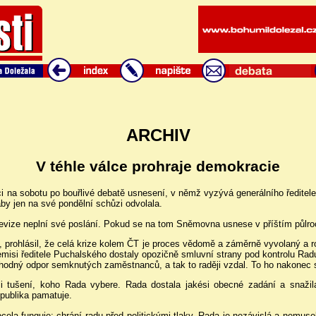
ARCHIV
V téhle válce prohraje demokracie
 na sobotu po bouřlivé debatě usnesení, v němž vyzývá generálního ředitele
y jen na své pondělní schůzi odvolala.
evize neplní své poslání. Pokud se na tom Sněmovna usnese v příštím půlroc
 prohlásil, že celá krize kolem ČT je proces vědomě a záměrně vyvolaný a r
si ředitele Puchalského dostaly opozičně smluvní strany pod kontrolu Radu
zhodný odpor semknutých zaměstnanců, a tak to raději vzdal. To ho nakonec st
i tušení, koho Rada vybere. Rada dostala jakési obecné zadání a snaži
epublika pamatuje.
ocela funguje: chrání radu před politickými tlaky. Rada je nezávislá a nemu