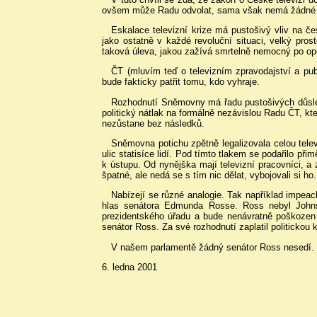
ovšem může Radu odvolat, sama však nemá žádné ins
Eskalace televizní krize má pustošivý vliv na če
jako ostatně v každé revoluční situaci, velký pros
taková úleva, jakou zažívá smrtelně nemocný po oper
ČT (mluvím teď o televizním zpravodajství a publ
bude fakticky patřit tomu, kdo vyhraje.
Rozhodnutí Sněmovny má řadu pustošivých důsledk
politický nátlak na formálně nezávislou Radu ČT, kte
nezůstane bez následků.
Sněmovna potichu zpětně legalizovala celou televi
ulic statisíce lidí. Pod tímto tlakem se podařilo př
k ústupu. Od nynějška mají televizní pracovníci, a z
špatné, ale nedá se s tím nic dělat, vybojovali si ho.
Nabízejí se různé analogie. Tak například impea
hlas senátora Edmunda Rosse. Ross nebyl Johns
prezidentského úřadu a bude nenávratně poškozen 
senátor Ross. Za své rozhodnutí zaplatil politicko
V našem parlamentě žádný senátor Ross nesedí. 
6. ledna 2001