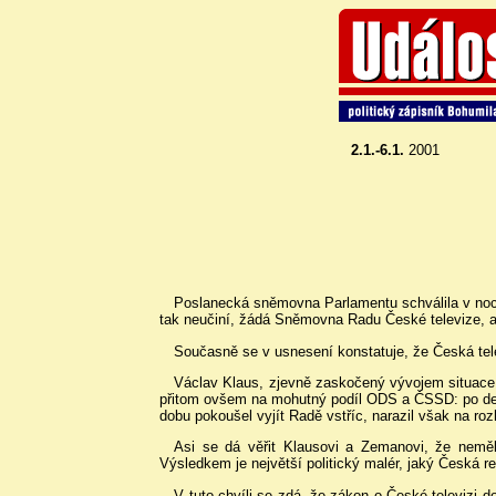
2.1.-6.1.
2001
Poslanecká sněmovna Parlamentu schválila v noci
tak neučiní, žádá Sněmovna Radu České televize, ab
Současně se v usnesení konstatuje, že Česká tel
Václav Klaus, zjevně zaskočený vývojem situace,
přitom ovšem na mohutný podíl ODS a ČSSD: po demi
dobu pokoušel vyjít Radě vstříc, narazil však na ro
Asi se dá věřit Klausovi a Zemanovi, že neměl
Výsledkem je největší politický malér, jaký Česká r
V tuto chvíli se zdá, že zákon o České televizi d