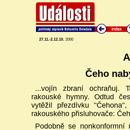
27.11.-2.12.10.
2000
A
Čeho naby
...vojín zbraní ochraňuj. 
rakouské hymny. Odtud česk
vytěžil přezdívku "Čehona",
rakouského přisluhovače: Čeh
Podobně se nonkonformní m