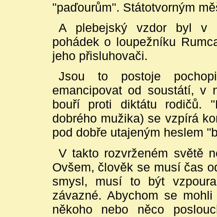
"paďourům". Státotvorným měšť
A plebejský vzdor byl v 
pohádek o loupežníku Rumcaj
jeho přisluhovači.
Jsou to postoje pochopi
emancipovat od soustátí, v 
bouří proti diktátu rodičů. 
dobrého mužika) se vzpírá kom
pod dobře utajeným heslem "bá
V takto rozvrženém světě ne
Ovšem, člověk se musí čas od
smysl, musí to být vzpour
závazné. Abychom se mohli 
někoho nebo něco poslouchat