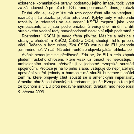
existence komunistické strany podstatou jejího image, totiž vyst
za zásadovost. A protože to drží stranu pohromadě i dnes, je otázk
Druhá věc je, jaký může mít toto doporučení vliv na veřejno
naznačují, že otázka je ještě „otevřená“. Kdyby tedy v referendu
rozdělily. V referendu se ale vedení KSČM rozpustí jako kos
sympatizanti, a ti jsou podle průzkumů veřejného mínění z drt
stranického vedení tedy pravděpodobně neovlivní nijak podstatně 
Rozhodnutí KSČM je navíc třeba přivítat. Měsíce a měsíce 
strany, a především KSČM, ČSSD a ODS, shodují. Tohle je po dl
věci. Řečeno s komunisty, říká ČSSD vstupu do EU „rozhod
„umírněné ne“. V naší Národní frontě se objevila jakási trhlinka polit
Avšak neradujme se předčasně. Zdá se, že EU a celá západní 
plodem ruského ohrožení, které však už třináct let neexistuje
ambiciozního pokusu přetvořit ji v jednotné evropské soustá
spojencům. Protože je na to příliš slabá, vstupuje do nepřijateln
upevnění vnitřní jednoty a harmonie má sloužit buzerace slabší
zemím, které projevily chuť spustit se s americkými imperialist
Amerika ohrožena islámským terorismem, jenže Evropa o tom ješ
že bychom si v EU proti nedávné minulosti dvakrát moc nepolepšil
9. března 2003