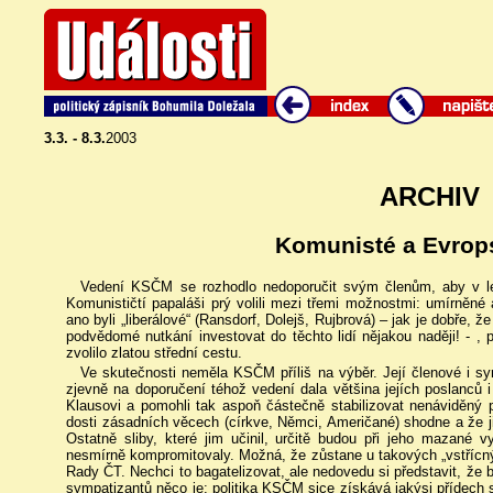
3.3. - 8.3.
2003
ARCHIV
Komunisté a Evrop
Vedení KSČM se rozhodlo nedoporučit svým členům, aby v le
Komunističtí papaláši prý volili mezi třemi možnostmi: umírněn
ano byli „liberálové“ (Ransdorf, Dolejš, Rujbrová) – jak je dobře
podvědomé nutkání investovat do těchto lidí nějakou naději! - , 
zvolilo zlatou střední cestu.
Ve skutečnosti neměla KSČM příliš na výběr. Její členové i sy
zjevně na doporučení téhož vedení dala většina jejích poslanců i
Klausovi a pomohli tak aspoň částečně stabilizovat nenáviděný 
dosti zásadních věcech (církve, Němci, Američané) shodne a že jim
Ostatně sliby, které jim učinil, určitě budou při jeho mazané v
nesmírně kompromitovaly. Možná, že zůstane u takových „vstřícn
Rady ČT. Nechci to bagatelizovat, ale nedovedu si představit, že 
sympatizantů něco je: politika KSČM sice získává jakýsi přídech st