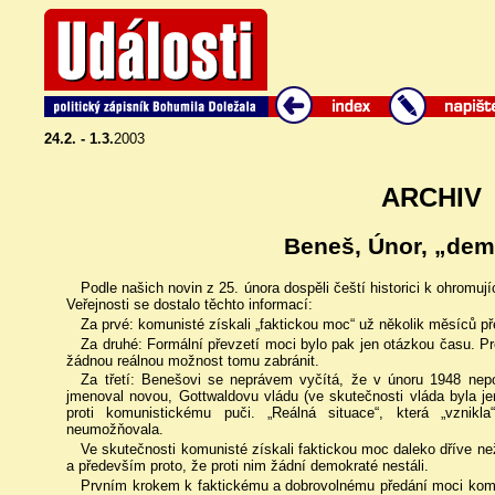
24.2. - 1.3.
2003
ARCHIV
Beneš, Únor, „dem
Podle našich novin z 25. února dospěli čeští historici k ohromují
Veřejnosti se dostalo těchto informací:
Za prvé: komunisté získali „faktickou moc“ už několik měsíců p
Za druhé: Formální převzetí moci bylo pak jen otázkou času. P
žádnou reálnou možnost tomu zabránit.
Za třetí: Benešovi se neprávem vyčítá, že v únoru 1948 nepo
jmenoval novou, Gottwaldovu vládu (ve skutečnosti vláda byla jen
proti komunistickému puči. „Reálná situace“, která „vznik
neumožňovala.
Ve skutečnosti komunisté získali faktickou moc daleko dříve než
a především proto, že proti nim žádní demokraté nestáli.
Prvním krokem k faktickému a dobrovolnému předání moci ko