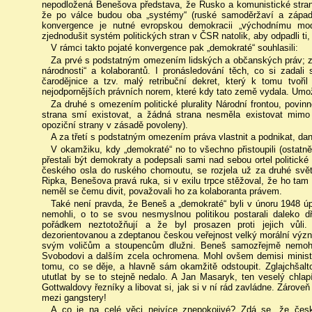
nepodložená Benešova představa, že Rusko a komunistické stran
že po válce budou oba „systémy“ (ruské samoděržaví a západn
konvergence je nutné evropskou demokracii „východnímu model
zjednodušit systém politických stran v ČSR natolik, aby odpadli ti,
V rámci takto pojaté konvergence pak „demokraté“ souhlasili:
Za prvé s podstatným omezením lidských a občanských práv; 
národnosti“ a kolaborantů. I pronásledování těch, co si zada
čarodějnice a tzv. malý retribuční dekret, který k tomu tvoři
nejodpornějších právních norem, které kdy tato země vydala. Umož
Za druhé s omezením politické plurality Národní frontou, povinn
strana smí existovat, a žádná strana nesměla existovat mimo
opoziční strany v zásadě povoleny).
A za třetí s podstatným omezením práva vlastnit a podnikat, da
V okamžiku, kdy „demokraté“ no to všechno přistoupili (ostatně j
přestali být demokraty a podepsali sami nad sebou ortel politické a
českého osla do ruského chomoutu, se rozjela už za druhé svět
Ripka, Benešova pravá ruka, si v exilu trpce stěžoval, že ho tam
neměl se čemu divit, považovali ho za kolaboranta právem.
Také není pravda, že Beneš a „demokraté“ byli v únoru 1948 ú
nemohli, o to se svou nesmyslnou politikou postarali daleko 
pořádkem neztotožňují a že byl prosazen proti jejich vůli
dezorientovanou a zdeptanou českou veřejnost velký morální význa
svým voličům a stoupencům dlužni. Beneš samozřejmě nemohl 
Svobodovi a dalším zcela ochromena. Mohl ovšem demisi ministrů
tomu, co se děje, a hlavně sám okamžitě odstoupit. Zglajchšalt
ututlat by se to stejně nedalo. A Jan Masaryk, ten veselý chla
Gottwaldovy řezníky a libovat si, jak si v ní rád zavládne. Zárov
mezi gangstery!
A co je na celé věci nejvíce znepokojivé? Zdá se, že česk