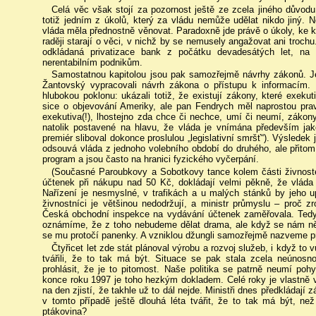
Celá věc však stojí za pozornost ještě ze zcela jiného důvod
totiž jedním z úkolů, který za vládu nemůže udělat nikdo jiný. 
vláda měla přednostně věnovat. Paradoxně jde právě o úkoly, ke
raději starají o věci, v nichž by se nemusely angažovat ani troch
odkládaná privatizace bank z počátku devadesátých let, na 
nerentabilním podnikům.
Samostatnou kapitolou jsou pak samozřejmě návrhy zákonů. Je 
Žantovský vypracovali návrh zákona o přístupu k informacím
hlubokou poklonu: ukázali totiž, že existují zákony, které exeku
sice o objevování Ameriky, ale pan Fendrych měl naprostou prav
exekutiva(!), lhostejno zda chce či nechce, umí či neumí, zákon
natolik postavené na hlavu, že vláda je vnímána především ja
premiér sliboval dokonce proslulou „legislativní smršť“). Výsledek 
odsouvá vláda z jednoho volebního období do druhého, ale přitom
program a jsou často na hranici fyzického vyčerpání.
(Současné Paroubkovy a Sobotkovy tance kolem části živnost
účtenek při nákupu nad 50 Kč, dokládají velmi pěkně, že vláda 
Nařízení je nesmyslné, v trafikách a u malých stánků by jeho u
živnostníci je většinou nedodržují, a ministr průmyslu – proč 
Česká obchodní inspekce na vydávání účtenek zaměřovala. Tedy
oznámíme, že z toho nebudeme dělat drama, ale když se nám ně
se mu protočí panenky. A vzniklou džungli samozřejmě nazveme p
Čtyřicet let zde stát plánoval výrobu a rozvoj služeb, i když to v
tvářili, že to tak má být. Situace se pak stala zcela neúnosn
prohlásit, že je to pitomost. Naše politika se patrně neumí pohy
konce roku 1997 je toho hezkým dokladem. Celé roky je vlastně 
na den zjistí, že takhle už to dál nejde. Ministři dnes předkládají 
v tomto případě ještě dlouhá léta tvářit, že to tak má být, ne
ptákovina?