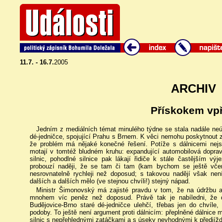
11.7. - 16.7.
2005
ARCHIV
Přískokem vp
Jedním z mediálních témat minulého týdne se stala nadále neún
dé-jedničce, spojující Prahu s Brnem. K věci nemohu poskytnout 
že problém má nějaké konečné řešení. Potíže s dálnicemi ne
motají v tomtéž bludném kruhu: expandující automobilová doprav
silnic, pohodlné silnice pak lákají řidiče k stále častějším v
probouzí naději, že se tam či tam (kam bychom se ještě včer
nesrovnatelně rychleji než doposud; s takovou nadějí však nen
dalších a dalších mělo (ve stejnou chvíli!) stejný nápad.
Ministr Šimonovský má zajisté pravdu v tom, že na údržbu a 
mnohem víc peněz než doposud. Právě tak je nabíledni, že d
Budějovice-Brno staré dé-jedničce ulehčí, třebas jen do chvíle
podoby. To ještě není argument proti dálnicím: přeplněné dálnice mo
silnic s nepřehlednými zatáčkami a s úseky nevhodnými k předjížd