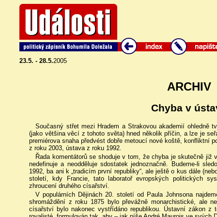
23.5. - 28.5.
2005
ARCHIV
Chyba v ústa
Současný střet mezi Hradem a Strakovou akademií ohledně tvo
(jako většina věcí z tohoto světa) hned několik příčin, a lze je s
premiérova snaha předvést dobře metoucí nové koště, konfliktní p
z roku 2003, ústava z roku 1992.
Řada komentátorů se shoduje v tom, že chyba je skutečně již 
nedefinuje a neodděluje sdostatek jednoznačně. Budeme-li sled
1992, ba ani k „tradicím první republiky“, ale ještě o kus dále (n
století, kdy Francie, tato laboratoř evropských politických sy
zhroucení druhého císařství.
V populárních Dějinách 20. století od Paula Johnsona najde
shromáždění z roku 1875 bylo převážně monarchistické, ale n
císařství bylo nakonec vystřídáno republikou. Ústavní zákon z to
royalisté, formulován tak, aby – jak píše André Maurois ve svých D