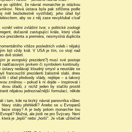
e po ujištění, že návrat monarchie je otázkou
vníkovi. Nová ústava byla pak střižena podle
ej měl bezbolestně vystřídat), jeho úřad byl
lebiscitem, aby se z něj zase nevyklubal císař
znikl velmi zvláštní tvor, v politické zoologii
-regent, dočasně zastupující krále, který však
ence prezidenta a premiéra, nesmyslná duplicita
omentálního vítěze posledních voleb i nějaký
jím být vždy král. V USA je tím, co stojí nad
es dvě století.
ným je evropský prezident?) musí své postoje
být nadčasovým prvkem či symbolem kontinuity.
é ústavy nedávají kloudný smysl a neustále se
yli francouzští prezidenti žalostně slabí, dnes
ílit i úřad předsedy vlády, nejlépe – a takový
ovou změnou – pokud k ní dojde – inspirovat i
vou úřadů, z nichž jeden by stačilo prostě
tranit nějakou jednoznačnější formulací, někde
ali i tam, kde na brzký návrat panovníka vůbec
 hlavy státu přehlédli? Anebo se u Evropanů
el beze stopy? A je tedy potom monarchie tou
 Evropě? Možná, ale jistě ne pro Švýcary. Není
terá je „lepší“ nebo „horší“. Je však užitečné