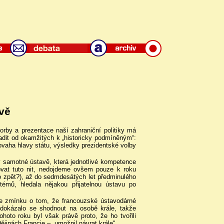
vě
rby a prezentace naší zahraniční politiky má
eřadit od okamžitých k „historicky podmíněným“:
ovaha hlavy státu, výsledky prezidentské volby
v samotné ústavě, která jednotlivé kompetence
ovat tuto nit, nedojdeme ovšem pouze k roku
ebo zpět?), až do sedmdesátých let předminulého
stémů, hledala nějakou přijatelnou ústavu po
me zmínku o tom, že francouzské ústavodárné
edokázalo se shodnout na osobě krále, takže
hoto roku byl však právě proto, že ho tvořili
ějinách Francie – „umožnil návrat krále“.