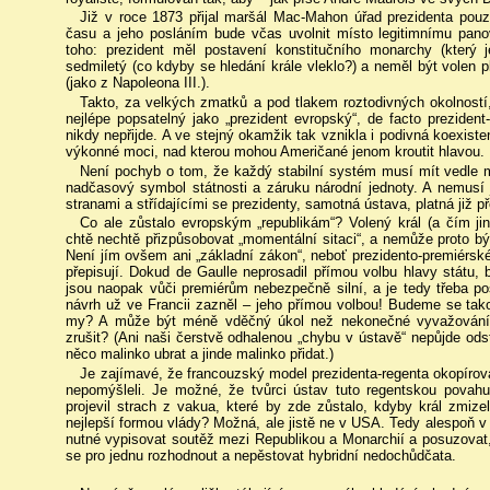
Již v roce 1873 přijal maršál Mac-Mahon úřad prezidenta pouz
času a jeho posláním bude včas uvolnit místo legitimnímu pano
toho: prezident měl postavení konstitučního monarchy (který j
sedmiletý (co kdyby se hledání krále vleklo?) a neměl být volen p
(jako z Napoleona III.).
Takto, za velkých zmatků a pod tlakem roztodivných okolností, v
nejlépe popsatelný jako „prezident evropský“, de facto prezident
nikdy nepřijde. A ve stejný okamžik tak vznikla i podivná koexist
výkonné moci, nad kterou mohou Američané jenom kroutit hlavou.
Není pochyb o tom, že každý stabilní systém musí mít vedle m
nadčasový symbol státnosti a záruku národní jednoty. A nemusí 
stranami a střídajícími se prezidenty, samotná ústava, platná již př
Co ale zůstalo evropským „republikám“? Volený král (a čím ji
chtě nechtě přizpůsobovat „momentální sitaci“, a nemůže proto 
Není jím ovšem ani „základní zákon“, neboť prezidento-premiérsk
přepisují. Dokud de Gaulle neprosadil přímou volbu hlavy státu, b
jsou naopak vůči premiérům nebezpečně silní, a je tedy třeba pos
návrh už ve Francii zazněl – jeho přímou volbou! Budeme se tak
my? A může být méně vděčný úkol než nekonečné vyvažování d
zrušit? (Ani naši čerstvě odhalenou „chybu v ústavě“ nepůjde ods
něco malinko ubrat a jinde malinko přidat.)
Je zajímavé, že francouzský model prezidenta-regenta okopírov
nepomýšleli. Je možné, že tvůrci ústav tuto regentskou povahu
projevil strach z vakua, které by zde zůstalo, kdyby král zmiz
nejlepší formou vlády? Možná, ale jistě ne v USA. Tedy alespoň v
nutné vypisovat soutěž mezi Republikou a Monarchií a posuzovat, k
se pro jednu rozhodnout a nepěstovat hybridní nedochůdčata.