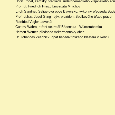
Horst Pobel, zemský předseda sudetoněmeckého krajanského sdru
Prof. dr. Friedrich Prinz, Univerzita Mnichov
Erich Sandner, Seligerova obce Bavorsko, výkonný předseda Sud
Prof. dr.h.c. Josef Stingl, býv. prezident Spolkového úřadu práce
Reinfried Vogler, advokát
Gustav Wabro, státní sekretář Bádenska - Württemberska
Herbert Werner, předseda Ackermannovy obce
Dr. Johannes Zeschick, opat benediktinského kláštera v Rohru