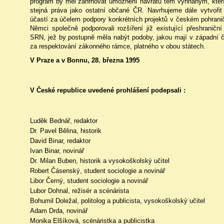
program by měl zahrnovat umožnění návratu těm vyhnaným, kteří
stejná práva jako ostatní občané ČR. Navrhujeme dále vytvoři
účastí za účelem podpory konkrétních projektů v českém pohrani
Němci společně podporovali rozšíření již existující přeshranič
SRN, jež by postupně měla nabýt podoby, jakou mají v západní část
za respektování zákonného rámce, platného v obou státech.
V Praze a v Bonnu, 28. března 1995
V České republice uvedené prohlášení podepsali :
Luděk Bednář, redaktor
Dr. Pavel Bělina, historik
David Binar, redaktor
Ivan Binar, novinář
Dr. Milan Buben, historik a vysokoškolský učitel
Robert Čásenský, student sociologie a novinář
Libor Černý, student sociologie a novinář
Lubor Dohnal, režisér a scénárista
Bohumil Doležal, politolog a publicista, vysokoškolský učitel
Adam Drda, novinář
Monika Elšíková, scénáristka a publicistka