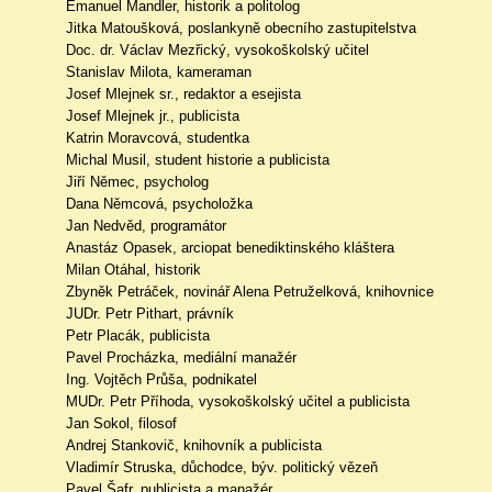
Emanuel Mandler, historik a politolog
Jitka Matoušková, poslankyně obecního zastupitelstva
Doc. dr. Václav Mezřický, vysokoškolský učitel
Stanislav Milota, kameraman
Josef Mlejnek sr., redaktor a esejista
Josef Mlejnek jr., publicista
Katrin Moravcová, studentka
Michal Musil, student historie a publicista
Jiří Němec, psycholog
Dana Němcová, psycholožka
Jan Nedvěd, programátor
Anastáz Opasek, arciopat benediktinského kláštera
Milan Otáhal, historik
Zbyněk Petráček, novinář Alena Petruželková, knihovnice
JUDr. Petr Pithart, právník
Petr Placák, publicista
Pavel Procházka, mediální manažér
Ing. Vojtěch Průša, podnikatel
MUDr. Petr Příhoda, vysokoškolský učitel a publicista
Jan Sokol, filosof
Andrej Stankovič, knihovník a publicista
Vladimír Struska, důchodce, býv. politický vězeň
Pavel Šafr, publicista a manažér