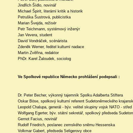
Jindřich Šídlo, novinář
Michael Špirit, literární kritik a historik
Petruška Šustrová, publicistka
Marian Švejda, režisér
Petr Teichmann, systémový inženýr
Jan Vevera, student
David Vondráček, scénárista
Zdeněk Werner, ředitel kulturní nadace
Martin Zvěřina, redaktor
PhDr. Karel Žaloudek, sociolog
Ve Spolkové republice Německo prohlášení podepsali :
Dr. Peter Becher, výkonný tajemník Spolku Adalberta Stiftera
Oskar Böse, spolkový kulturní referent Sudetoněmeckého krajans
Leopold Chalupa, generál - býv. velitel skupiny vojsk NATO - střed
Wolfgang Egerter, býv. státní sekretář, spolkový předseda Sudeton
Gernot Facius, novinář
Rudolf Friedrich, poslanec zemského sněmu Hessenska
Volkmar Gabert, předseda Seligerovy obce