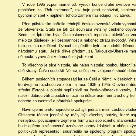
V roce 1995 vzpomínáme 50. výročí konce druhé světové vál
prohlášen za "Rok tolerance", rok boje proti nenávisti, intoler
bychom přispět k naplnění tohoto záměru následující iniciativou.
Před půlstoletím nařídila tehdejší československá vláda vyhná
ze Slovenska. Stalo se tak za souhlasu většiny českého obyva
Sedm let ĺpředtím byla Československá republika okleštěna 
mělo za důsledek její bezbrannost a nakonec ztrátu svobody. Vět
tuto politiku rozdělení. Dvacet let předtím byli tito sudetští Ně
národnímu státu. Ještě dříve předtím, za Rakousko-Uherské mon
německé vyrovnání v rámci českých zemí.
To všechno je sice historie, ale nejen historie: pouhou historií 
obě strany, Češi i sudetští Němci, udělají ve vzájemné shodě defini
Během posledních stopadesáti let se Češi a Němci v českých z
ke dvojímu rozchodu ve zlém - v roce 1938 a 1945. Otevřené důs
střední Evropě a působí nepříznivě na česko-německé vztahy. J
nalezli dobrou vůli a podali si ruce na důkaz usmíření a ochoty 
dobrém sousedství a přátelské spolupráci.
Navrhujeme proto neprodleně zahájit jednání mezi českou vládo
Obsahem těchto jednání by měly být všechny otázky, které as
nezbytnou považujeme zejména formulaci společného stanoviska 
bude opřeno o všeobecně uznávané normy lidských a občanských
politických reprezentací soustředilo na společný program spol