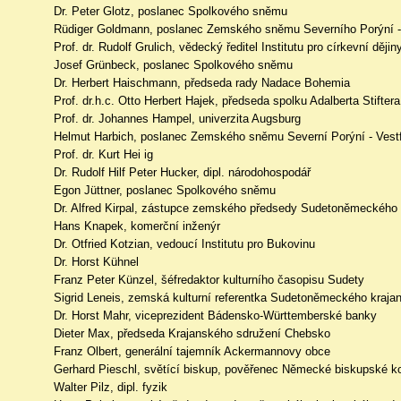
Dr. Peter Glotz, poslanec Spolkového sněmu
Rüdiger Goldmann, poslanec Zemského sněmu Severního Porýní -
Prof. dr. Rudolf Grulich, vědecký ředitel Institutu pro církevní dě
Josef Grünbeck, poslanec Spolkového sněmu
Dr. Herbert Haischmann, předseda rady Nadace Bohemia
Prof. dr.h.c. Otto Herbert Hajek, předseda spolku Adalberta Stiftera
Prof. dr. Johannes Hampel, univerzita Augsburg
Helmut Harbich, poslanec Zemského sněmu Severní Porýní - Vest
Prof. dr. Kurt Hei ig
Dr. Rudolf Hilf Peter Hucker, dipl. národohospodář
Egon Jüttner, poslanec Spolkového sněmu
Dr. Alfred Kirpal, zástupce zemského předsedy Sudetoněmeckého
Hans Knapek, komerční inženýr
Dr. Otfried Kotzian, vedoucí Institutu pro Bukovinu
Dr. Horst Kühnel
Franz Peter Künzel, šéfredaktor kulturního časopisu Sudety
Sigrid Leneis, zemská kulturní referentka Sudetoněmeckého kraj
Dr. Horst Mahr, viceprezident Bádensko-Württemberské banky
Dieter Max, předseda Krajanského sdružení Chebsko
Franz Olbert, generální tajemník Ackermannovy obce
Gerhard Pieschl, světící biskup, pověřenec Německé biskupské ko
Walter Pilz, dipl. fyzik