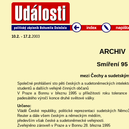
10.2. - 17.2.
2003
ARCHIV
Smíření 95
mezi Čechy a sudetský
Společné prohlášení sto pěti českých a sudetoněmeckých intelektu
studentů a dalších veřejně činných občanů
V Praze a Bonnu v březnu 1995 u příležitosti roku tolerance
padesátého výročí konce druhé světové války.
Určeno:
Vládě České republiky, politické reprezentaci sudetských Němc
Reuter a dále všem českým a německým médiím,
především však české a sudetoněmecké veřejnosti.
Zveřejněno zároveň v Praze a v Bonnu 28. března 1995