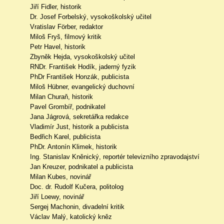
Jiří Fidler, historik
Dr. Josef Forbelský, vysokoškolský učitel
Vratislav Förber, redaktor
Miloš Fryš, filmový kritik
Petr Havel, historik
Zbyněk Hejda, vysokoškolský učitel
RNDr. František Hodík, jaderný fyzik
PhDr František Honzák, publicista
Miloš Hübner, evangelický duchovní
Milan Churaň, historik
Pavel Grombíř, podnikatel
Jana Jágrová, sekretářka redakce
Vladimír Just, historik a publicista
Bedřich Karel, publicista
PhDr. Antonín Klimek, historik
Ing. Stanislav Kněnický, reportér televizního zpravodajství
Jan Kreuzer, podnikatel a publicista
Milan Kubes, novinář
Doc. dr. Rudolf Kučera, politolog
Jiří Loewy, novinář
Sergej Machonin, divadelní kritik
Václav Malý, katolický kněz