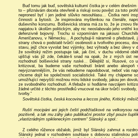
Buď tomu jak buď, sovětská kulturní čistka je v celém dnešním
to – přiznávám docela otevřeně a riskuji svou pověst za toto prohl
nepronesl byť i jen jediné slůvko nesouhlasu… Čistka není in
činnosti a bytosti. Je inspirována myšlenkou na čtenáře, napr
duševního konzumu. Bolševická strana má za to, že je znovu tře
napjatou k úkolům politickým, aby nic neoslabovalo jeho vnitřní ko
defenzivně bojovný. Trochu si vzpomínám na jakousi Churchillo
Američanovu, v Německu… A pochybuji-li náramně o představě, j
strany chová o podstatě tvůrčí osobnosti a tvořivého procesu, do
stavu, jejž chce vyvolat bez výjimky, bez výhrady a bez úlevy 
že sovětský režim postupuje tak, jak činí, v duchu vědomé obět
ujišťuji vás již zde, čekáte-li snad na opak, že z mých úst ne
rozhodnutí bolševické strany ruské… Dělejtěž si, Rusové, co
kritizovat, ba budeme vaše rozhodnutí bránit anebo alespoň
nejvýznamnějším, že vás nebudeme napodobovat, neboť vás nap
chceme dojít ke společnosti socialistické. Také my chápeme so
umožňující nejvyšší možnou míru lidské svobody, jakou jen dovoluj
ze svobodného rozhodnutí. A třebaže si hodláme navzájem kritizov
žádné určité z těchto prostředků vnucovat na úkor tvůrčí svobody,
tvorby.“
Sovětská čistka, česká kocovina a leccos jiného, Kritický měsíč
Ruští mocipáni ani jejich čeští podržtaškové na velkorysou na
pozitivně, a tak mu záhy jako publikační prostor zbyl pouze šuplí
„vlastizrádným spikleneckým centrem“ Slánský a spol.:
Z celého růžence obžalob, jimiž byl Slánský zahrnut a rozdrce
Slánský jednal v rozhodném souhlase s dobovou stalinskou poli