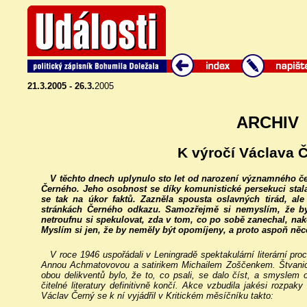
21.3.2005 - 26.3.
2005
ARCHIV
K výročí Václava 
V těchto dnech uplynulo sto let od narození významného česk
Černého. Jeho osobnost se díky komunistické persekuci stal
se tak na úkor faktů. Zazněla spousta oslavných tirád, al
stránkách Černého odkazu. Samozřejmě si nemyslím, že by
netroufnu si spekulovat, zda v tom, co po sobě zanechal, nak
Myslím si jen, že by neměly být opomíjeny, a proto aspoň ně
V roce 1946 uspořádali v Leningradě spektakulární literární pro
Annou Achmatovovou a satirikem Michailem Zoščenkem. Štvanici 
obou delikventů bylo, že to, co psali, se dalo číst, a smyslem o
čitelné literatury definitivně končí. Akce vzbudila jakési rozpa
Václav Černý se k ní vyjádřil v Kritickém měsíčníku takto: