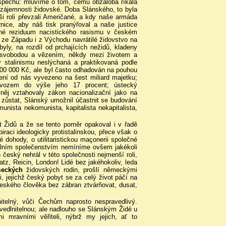
spěchu: mluvíme o tom, čemu obžaloba říkala
vzájemnosti židovské. Doba Slánského, to byla
ši roli převzali Američané, a kdy naše armáda
rnice, aby náš tisk pranýřoval a naše justice
restné reziduum nacistického rasismu v českém
 ze Západu i z Východu navrátilé židovstvo na
yly, na rozdíl od prchajících nežidů, kladeny
i svobodou a vězením, někdy mezi životem a
 stalinismu neslýchaná a praktikovaná podle
 200 000 Kč, ale byl často odhadován na pouhou
lení od nás vyvezeno na šest miliard majetku;
ývozem do výše jeho 17 procent; ústecký
něj vztahovaly zákon nacionalizační jako na
 zůstat, Slánský umožnil účastnit se budování
nista nekomunista, kapitalista nekapitalista,
ct Židů a že se tento poměr opakoval i v řadě
raci ideologicky protistalinskou, přece však o
dohody, o utilitaristickou maçonerii společné
nálním společenstvím nemíníme ovšem jakékoli
 český nehrál v této společnosti nejmenší roli,
z, Reicin, London! Lidé bez jakéhokoliv, leda
eckých
židovských rodin, prošlí německými
 jejichž český pobyt se za celý život páčí na
 českého člověka bez zábran ztvárňovat, dusat,
itelný, vůči Čechům naprosto nespravedlivý.
vedlnitelnou; ale nadlouho se Slánským Židé u
i mravními věřiteli, nýbrž my jejich, ať to