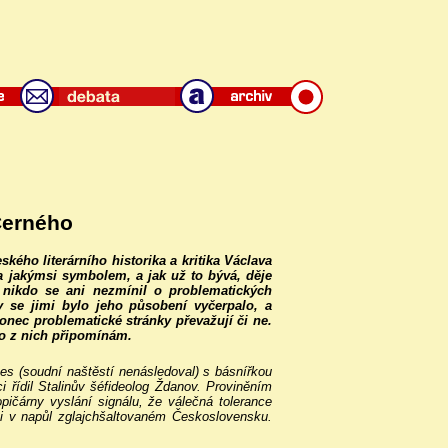
Černého
ého literárního historika a kritika Václava
a jakýmsi symbolem, a jak už to bývá, děje
e nikdo se ani nezmínil o problematických
 se jimi bylo jeho působení vyčerpalo, a
onec problematické stránky převažují či ne.
co z nich připomínám.
ces (soudní naštěstí nenásledoval) s básnířkou
řídil Stalinův šéfideolog Ždanov. Proviněním
pičárny vyslání signálu, že válečná tolerance
ky i v napůl zglajchšaltovaném Československu.