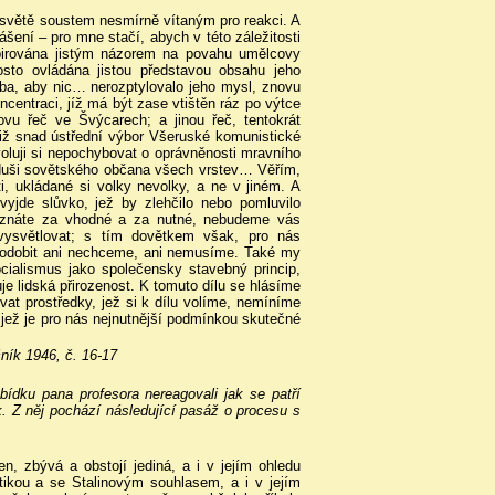
 světě soustem nesmírně vítaným pro reakci. A
ášení – pro mne stačí, abych v této záležitosti
spirována jistým názorem na povahu umělcovy
osto ovládána jistou představou obsahu jeho
ba, aby nic… nerozptylovalo jeho mysl, znovu
ncentraci, jíž má být zase vtištěn ráz po výtce
vu řeč ve Švýcarech; a jinou řeč, tentokrát
iž snad ústřední výbor Všeruské komunistické
voluji si nepochybovat o oprávněnosti mravního
v duši sovětského občana všech vrstev… Věřím,
i, ukládané si volky nevolky, a ne v jiném. A
vyjde slůvko, jež by zlehčilo nebo pomluvilo
 uznáte za vhodné a za nutné, nebudeme vás
 vysvětlovat; s tím dovětkem však, pro nás
odobit ani nechceme, ani nemusíme. Také my
cialismus jako společensky stavebný princip,
e lidská přirozenost. K tomuto dílu se hlásíme
at prostředky, jež si k dílu volíme, nemíníme
 jež je pro nás nejnutnější podmínkou skutečné
ník 1946, č. 16-17
bídku pana profesora nereagovali jak se patří
k. Z něj pochází následující pasáž o procesu s
n, zbývá a obstojí jediná, a i v jejím ohledu
tikou a se Stalinovým souhlasem, a i v jejím