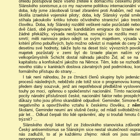
ohledu postupoval beze všeho zřetele k domácímu českému pro
Slánského
sionismus
,a co my nazveme politikou internacionální 
doba, kdy jsme zásobovali Izrael zbraněmi proti Arabům, než na
školila izraelské vojenské piloty; doba, kdy Slánský vydal smě
stíhala jakoukoliv kritiku tohoto očividného stranictví jako t
člověku. Doba, kdy Slánský rozdělil veškeré naše pozůstalé nebo
dvě části, obě privilegované: kandidátům emigrace do Izraele neb
žádné překážky, výsada neslýchaná, rovnající se rozdílu mez
smrtí; měli namnoze právo odejít se svým majetkem, výsada v
kritérií přímo pobuřlivých, bylo možno odvézt si majetek do ceny
desetinu své hodnoty, takže bylo na deset tisíc vývozních povo
majetek pozůstalý v zemi byl do Izraele placen naším v
velkoprůmyslník Schicht dostal náhradu jakožto Žid, ač se na 
kapitalistu a konfiskační jakožto na Němce. Těm, kdo se rozhodli
nového státu v kariérách doslova závratných pod podmínkou, komu
formálního přístupu do strany…
I tak není náhodou, že ze čtrnácti členů skupiny bylo jedená
procesů následných, neběželo zde totiž sice o programovou konspi
předem daný souzvuk, jenž ani nepotřeboval předběžné vyslovené 
touhy po moci, opřenou o společenství nacionální. Tímto nacio
pocity národní příslušnosti české, nacionální faktor nebo prospěch
důkazy toho jsou přímo skandálně odpudivé: Geminder, Simone-Kat
negativního a opovržlivého vztahu k českému člověku, z
něm
školami, Geminder neumí ani slušně česky, od mládí světoběžníci,
pár let… Odkud čerpali tito lidé oprávnění, aby si troufali hmotu
trýznit? …
Slánského dvojí loket byl ze židovského stanoviska zdůvodn
Český antisemitismus se Slánským sice nestal skutečností ospra
nás zadlužili, to ať je každému zřejmo: nikoli oni jsou našim
nezapomenou!