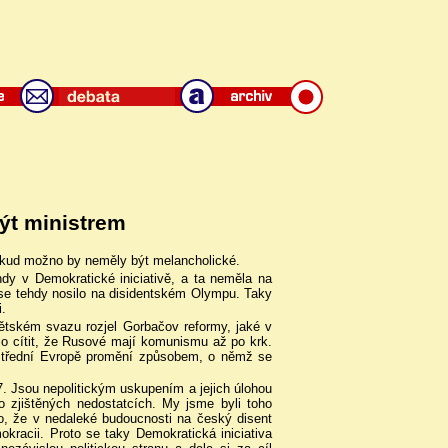
být ministrem
Pokud možno by neměly být melancholické.
y v Demokratické iniciativě, a ta neměla na
 se tehdy nosilo na disidentském Olympu. Taky
i.
ětském svazu rozjel Gorbačov reformy, jaké v
lo cítit, že Rusové mají komunismu až po krk.
e Střední Evropě promění způsobem, o němž se
7. Jsou nepolitickým uskupením a jejich úlohou
o zjištěných nedostatcích. My jsme byli toho
a to, že v nedaleké budoucnosti na český disent
okracii. Proto se taky Demokratická iniciativa