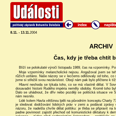
8.11. - 13.11.
2004
ARCHIV
Čas, kdy je třeba chtít 
Blíží se polokulaté výročí listopadu 1989, čas na vzpomínky. 
Moje vzpomínky melancholické nejsou. Angažoval jsem se tehd
růžích ustláno. Naše názory se v lecčems odlišovaly od toho, co
jsme si střežili svou nezávislost. Obojí nám pak bylo přičteno k tíž
Hlavní neshoda se týkala toho, co se má vlastně dělat. V Sov
dosavadní historii Rudého impéria neměly obdoby. Kromě toho by
Dalo se uhádnout, že dřív nebo později se politická situace v
nám nesnilo.
Lidé kolem Havla většinou lpěli na původním konceptu Charty 7
je sledovat dodržování lidských práv v zemi a podávat zprávy 
názoru, že nadešla chvíle dělat politiku: je třeba se připravit n
padne povinnost zajistit přechod od komunistické diktatury k dem