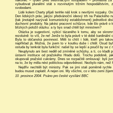
nakonec – týden před sedmnáctým listopadem – prohlásila za ne
vybudovat pluralitní stát s rozvinutým tržním hospodářstvím
svobodami.
Lidé kolem Charty přijali tenhle náš krok s nevrlými rozpaky. On
Den lidských práv, jakýsi předvánoční ideový trh na Palackého 
(tak jinotajně nazývali komunistický establishment) jednotlivé d
duchovní produkty. Na jakési pracovní schůzce, kde šlo právě o t
blízkých položil otázku: a ty bys snad chtěl být ministrem?
Otázka je sugestivní, vybízí tázaného k tomu, aby se skromno
rezolutně: to víš, že ne! Jenže to byla právě v té době kardinální 
Byla to občanská povinnost. Měli to chtít i lidé, kteří pro tak
například já. Možná, že jsem to v koutku duše i chtěl. Osud byl
ostuda by tenkrát byla funkční: našel by se lepší a poučil by se z 
Neuplynulo ani šest neděl od zmíněné schůzky, a ti, co kladli 
ústavní instituce od pražského Hradu dolů. Trochu podobně, ja
okupovali pražské cukrárny. Dnes se rozpačitě omlouvají: byli js
na to, že by měla nést politickou odpovědnost. Nezbylo nám, než
Nejdřív nechtěli být ministry. Pak se jimi stali poměrně rychle 
budou muset zaplatit. A nejen oni. My všichni, co v této zemi žije
10. prosince 2004. Psáno pro české vysílání BBC