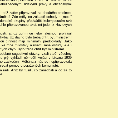
závislou politickou stranu a dala si za cíl
, zabezpečenými lidskými právy a občanskými
i totiž zatím připravovali na desátého prosince,
náměstí. Zde měly na základě dohody s „mocí“
isidentské skupiny předvádět kolemjdoucím své
uhle připravovanou akci, mi jeden z Havlových
stí, ať už upřímnou nebo falešnou, prohlásil
chyba. Už dávno bylo třeba chtít být ministrem!
ovou činnost mají minimální předpoklady. Jako
 ke mně milostivý a ušetřil mne ostudy. Ale i
mých chyb. Bylo třeba chtít být ministrem!
podobné sugestivní otázky, vzali ztečí všechny
ko prý vyhládlí němečtí vojáci v březnu 1939
me zaskočeni. Většina z nás se nepřipravovala
 hledat pomoc u poražených komunistů.
a rádi. Aniž by tušili, co zanedbali a co za to
me.