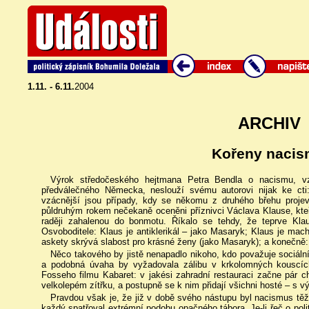
1.11. - 6.11.
2004
ARCHIV
Kořeny naci
Výrok středočeského hejtmana Petra Bendla o nacismu, vz
předválečného Německa, neslouží svému autorovi nijak ke cti
vzácnější jsou případy, kdy se někomu z druhého břehu projeví
půldruhým rokem nečekaně oceněni příznivci Václava Klause, kte
raději zahalenou do bonmotu. Říkalo se tehdy, že teprve Kla
Osvoboditele: Klaus je antiklerikál – jako Masaryk; Klaus je mac
askety skrývá slabost pro krásné ženy (jako Masaryk); a konečně:
Něco takového by jistě nenapadlo nikoho, kdo považuje sociál
a podobná úvaha by vyžadovala zálibu v krkolomných kouscíc
Fosseho filmu Kabaret: v jakési zahradní restauraci začne pár ch
velkolepém zítřku, a postupně se k nim přidají všichni hosté – s 
Pravdou však je, že již v době svého nástupu byl nacismus těž
každý spatřoval extrémní podobu opačného tábora. Je-li řeč o pol