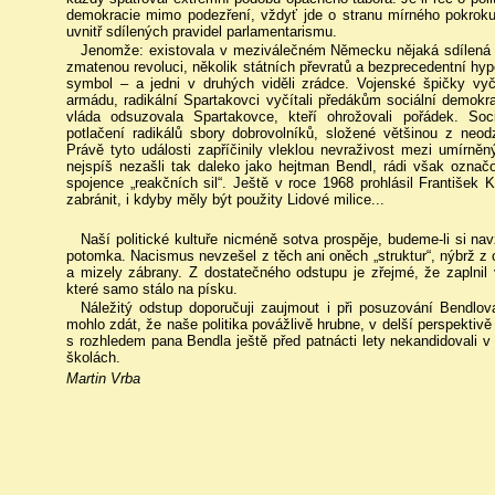
demokracie mimo podezření, vždyť jde o stranu mírného pokroku, j
uvnitř sdílených pravidel parlamentarismu.
Jenomže: existovala v meziválečném Německu nějaká sdílená pr
zmatenou revoluci, několik státních převratů a bezprecedentní hyper
symbol – a jedni v druhých viděli zrádce. Vojenské špičky vyčít
armádu, radikální Spartakovci vyčítali předákům sociální demokrac
vláda odsuzovala Spartakovce, kteří ohrožovali pořádek. Soc
potlačení radikálů sbory dobrovolníků, složené většinou z neod
Právě tyto události zapříčinily vleklou nevraživost mezi umírněn
nejspíš nezašli tak daleko jako hejtman Bendl, rádi však označov
spojence „reakčních sil“. Ještě v roce 1968 prohlásil František K
zabránit, i kdyby měly být použity Lidové milice...
Naší politické kultuře nicméně sotva prospěje, budeme-li si n
potomka. Nacismus nevzešel z těch ani oněch „struktur“, nýbrž z 
a mizely zábrany. Z dostatečného odstupu je zřejmé, že zaplnil
které samo stálo na písku.
Náležitý odstup doporučuji zaujmout i při posuzování Bendlo
mohlo zdát, že naše politika povážlivě hrubne, v delší perspektivě 
s rozhledem pana Bendla ještě před patnácti lety nekandidovali v
školách.
Martin Vrba