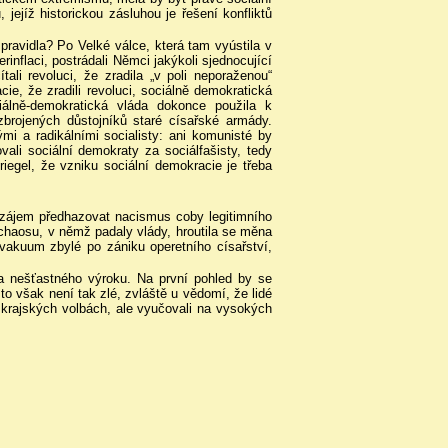
ejíž historickou zásluhou je řešení konfliktů
avidla? Po Velké válce, která tam vyústila v
inflaci, postrádali Němci jakýkoli sjednocující
ali revoluci, že zradila „v poli neporaženou“
ie, že zradili revoluci, sociálně demokratická
iálně-demokratická vláda dokonce použila k
zbrojených důstojníků staré císařské armády.
ými a radikálními socialisty: ani komunisté by
ali sociální demokraty za sociálfašisty, tedy
riegel, že vzniku sociální demokracie je třeba
avzájem předhazovat nacismus coby legitimního
chaosu, v němž padaly vlády, hroutila se měna
 vakuum zbylé po zániku operetního císařství,
va nešťastného výroku. Na první pohled by se
to však není tak zlé, zvláště u vědomí, že lidé
 krajských volbách, ale vyučovali na vysokých