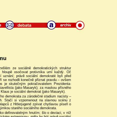
smu
ešlém ze sociálně demokratických struktur
: hloupě osočovat protivníka umí každý. Oč
 uznání; právě sociální demokraté byli před
ří se rozhodli konečně přiznat pravdu – ovšem
us je skutečným pokračovatelem Prezidenta-
hiavellista (jako Masaryk); za maskou přísného
 Klaus je sociální demokrat (jako Masaryk).
ního demokrata za zárodečné stadium nacisty –
h. Stačí si vzpomenout na slavnou scénu z
lapců z Hitlerjugend zpívat chytlavou píseň o
výjimkou starého sociálního demokrata.
ko definovatelným hnutím; šlo o deviaci, v níž
itickém extremismu, měla by být právě sociální