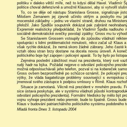
politiku v daleko větší míře, než to kdysi dělal Havel. Vladimír 
politice choval defenzivně a umožnil Klausovi, aby si vytvořil slušn
To, co se děje od nástupu Stanislava Grosse, signalizuje jist
Milošem Zemanem jej zjevně učinilo otrlým a poskytlo mu jaký
mocenské základny – jednu ve vlastní straně, druhou na Minister
přeložil. Jako Špidlův souputník dokázal pak zabránit neohrab
Expremiér realisticky předpokládal, že Vladimír Špidla nadlouho 
sociálně demokratické ovečky povolají zpátky: Gross mu tu výhodn
Se Stanislavem Grossem vstoupily do způsobu vládnutí některé
spolupráci s lidmi problematické minulosti, něco začal už Klaus a
však rychle dokázal, že nemá skoro žádné zábrany. Jeho časté k
vztah obou stran brzy dostane na docela novou úroveň. A koneč
politického boje byl zapojen i policejní aparát. To by bylo po list
Zejména poslední záležitost musí na prezidenta, který své vaz
rudý hadr na býka. Požádal nejprve o odvolání policejního prezid
možná odposlouchávali jeho telefon, pozval si na kobereček samot
Gross ovšem bezprostředně po schůzce oznámil, že policejní pre
výtky, že vláda bagatelizuje problémy související s evropskou
jmenoval svého zástupce k podpisu smlouvy v Římě. Klaus rozhořč
Situace je zamotaná. Věcně má prezident v mnohém pravdu. Fo
sice ústava poskytuje, ale v systému vládnutí působí kontraproduk
odvolání policejního prezidenta). Formální hledisko by mělo být pr
vojnu vyhraje prezident nebo premiér, bude to špatně. Gross bude
Klaus v budování patriarchálního politického systému podobného t
Mladá fronta Dnes 3. listopadu 2004