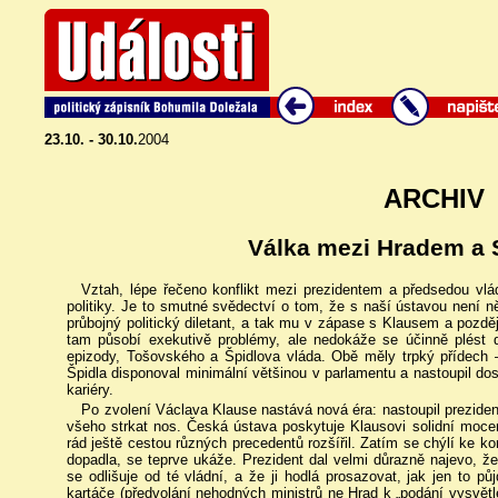
23.10. - 30.10.
2004
ARCHIV
Válka mezi Hradem a 
Vztah, lépe řečeno konflikt mezi prezidentem a předsedou vlá
politiky. Je to smutné svědectví o tom, že s naší ústavou není n
průbojný politický diletant, a tak mu v zápase s Klausem a pozděj
tam působí exekutivě problémy, ale nedokáže se účinně plést do
epizody, Tošovského a Špidlova vláda. Obě měly trpký přídech 
Špidla disponoval minimální většinou v parlamentu a nastoupil do
kariéry.
Po zvolení Václava Klause nastává nová éra: nastoupil prezident
všeho strkat nos. Česká ústava poskytuje Klausovi solidní moc
rád ještě cestou různých precedentů rozšířil. Zatím se chýlí ke k
dopadla, se teprve ukáže. Prezident dal velmi důrazně najevo, že 
se odlišuje od té vládní, a že ji hodlá prosazovat, jak jen to pů
kartáče (předvolání nehodných ministrů ne Hrad k „podání vysvětle