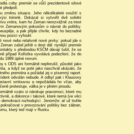
Špidla coby premiér se vůči prezidentově silové
é předpolí.
ou změnu situace. Jeho několikaleté soužití s
si trénink. Dokázal si vytvořit dvě solidní
stvu vnitra, kam ho Zeman nerozvážně za trest
aným Zemanovým pokusům o návrat do politiky.
neuspěje, a pak přijde chvíle, kdy ho bezradné
ou pozici vyfoukl.
 nové nebo relativně nové prvky: pokud jde o
 Zeman zašel ještě o dost dál: nynější premiér
ontakty s předsedou KSČM dávají tušit, že se
ně případ Kořistka vyvolává podezření, že do
opadu 1989 úplné novum.
by s ODS ani formálně nepřerušil, působit jako
enta, a když se poté jako naschvál ukázalo, že
ného premiéra a požádal jej o písemný raport.
zident odvolán nebude. A odbyl pak i Klausovy
 ústavní smlouvou a nepožádala ho včas, aby
eně protestuje, válka je v plném proudu.
rmálně vzato si nárokuje pravomoci, které mu
tivně, a dokonce i takové, které nemá (ve věci
o demokracii rozhodující. Jenomže: ať už truhle
 pokračovat v provozování politiky bez zábran,
omu, který teď mají v Rusku.