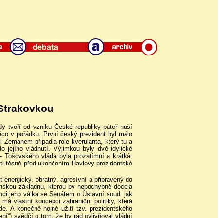
Strakovkou
dy tvoří od vzniku České republiky páteř naší
ěco v pořádku. První český prezident byl málo
i Zemanem připadla role kverulanta, který tu a
 jejího vládnutí. Výjimkou byly dvě idylické
– Tošovského vláda byla prozatímní a krátká,
sti těsně před ukončením Havlovy prezidentské
 energický, obratný, agresívní a připravený do
enskou základnu, kterou by nepochybně docela
onci jeho válka se Senátem o Ústavní soud: jak
má vlastní koncepci zahraniční politiky, která
jde. A konečně hojné užití tzv. prezidentského
ní“) svědčí o tom, že by rád ovlivňoval vládní