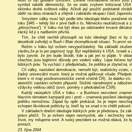
Musí to být globální ohrožení. Zbraně hromadného ničení jsou 
symbol natolik démonický, že se stalo zvykem kritizovat USA 
sklonku druhé světové války. Ačkoli její použití podstatně zkrá
obětí na obou stranách a zřejmě i zabránilo okupaci části Japon
Smyslem války musí být podle této ideologie blaho poražené st
roku 1945 – tehdy šlo v prvé řadě o to, Německo neutralizovat a z
„převýchova“). V Iráku má být dnes po odstranění krvavé diktat
irácký lid ji s nadšením přivítá.
Tím, že chtě nechtě přistoupili na tuto ideologii (bez ní by 
desetkrát zuřivěji) si Bush i Blair zkomplikovali situaci. To první s
Režim v Iráku byl ovšem nevypočitatelný. Na základě zkušen
závěru,že je to jen papírový tygr. Byl nepřátelský k USA, Izraeli a
bylo zjevné, že jim bude škodit, kde a jak jen to půjde. V oblas
všechno jsou legitimní důvody pro vedení války. Lépe řečeno byly
lidských práv. Ta vychází z předpokladu, že politika je zbytečná, s
Cíl války, nastolení demokracie, nemohl být, realisticky vzat
žádný univerzální mustr, který je možné aplikovat všude. Předpok
které s ní mají postkomunistické země včetně ČR). Je daleko víc 
ateističtí zastánci ochotni připustit. Složité národnostní a nábo
vždycky velikou obtíž (srvn. poměry v předválečné ČSR).
Každý neúspěch USA v Iráku – a Bushovo nezvolení znamená
hlavním tématem kampaně pro i proti – znamená posílení ideologie, 
politiku nemožnou. Západ by opět prokázal, že je nejen nescho
schopen likvidovat politicky ty, kteří by se snad o to chtěli pokusit.
V základech dnešní ideologie lidských práv je představa, že zák
právo přežít. To je ovšem nejen nesmyslné, ale i technicky nem
život, my milujeme smrt. A ruský prezident se možná obává, že b
prorazit.
23. října 2004