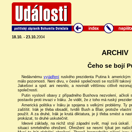
18.10. - 23.10.
2004
ARCHIV
Čeho se bojí P
Nedávnému
vyjádření
ruského prezidenta Putina k americkým
málo pozornosti. Není divu, v české společnosti se rozšířil takov
Jakešovi a spol. ani nesnilo, a novináři většinou citlivě rezonu
společnosti.
Putin vyslovil obavy z případného Bushova nezvolení, ačkol
postavilo proti invazi v Iráku. Je vidět, že z toho má ruský prezid
Americká politika v Iráku je spojena s velkými problémy. Ty p
zaštítit. Irák je třeba obsadit, tvrdili Bush a Blair, protože vla
použít. A za druhé, Irák je krutá diktatura, je ji třeba smést a na
prokázat, to druhé uskutečnit.
Ideové základy, na nichž stojí západní svět, mají svá úskalí. 
situaci smrtelného ohrožení. Ohrožení se nesmí týkat jen naši