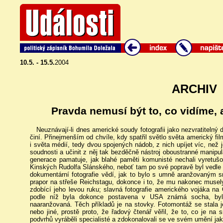
10.5. - 15.5.
2004
ARCHIV
Pravda nemusí být to, co vidíme, 
Neuznávají-li dnes americké soudy fotografii jako nezvratitelný
činí. Přinejmenším od chvíle, kdy spatřil světlo světa americký fil
i světa médií, tedy dvou spojených nádob, z nich upíjet víc, než 
soudnosti a učinit z něj tak bezděčně nástroj oboustranné manip
generace pamatuje, jak blahé paměti komunisté nechali vyretušo
Kinských Rudolfa Slánského, neboť tam po své popravě byl vedle K
dokumentární fotografie vědí, jak to bylo s umně aranžovaným 
prapor na střeše Reichstagu, dokonce i to, že mu nakonec musel
zdobící jeho levou ruku; slavná fotografie amerického vojáka n
podle níž byla dokonce postavena v USA známá socha, byl
naaranžovaná. Těch příkladů je na stovky. Fotomontáž se stala 
nebo jiné, prostě proto, že řadový čtenář věřil, že to, co je n
podvrhů vyráběli specialisté a zdokonalovali se ve svém umění jako