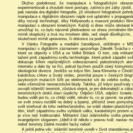
Dlužno podotknout, že manipulace s fotografickým obraze
experimentovali a zkoušeli nové postupy, zatímco jiní záhy zjistil
pak nastala éra digitální fotografie, jíž ortodoxní fotografové pohr
manipulace s digitálním obrazem najde své uplatnění v propagand
díky rozvoji technologií, díky Hollywoodu a masové produkci film
manipulaci s obrazem kinetickým. Každý si dnes může obstarat le
umožňují to, co bylo názorně předvedeno ve shora zmíněném filmu
mírně skeptický a trvá mu mnohem déle, než slepě důvěřujícím, 
skutečnost mírně upravenou, či dokonce za podvrh.
V článku Fotografie a mediální čarodějové, otištěném v M
manipulaci s digitálním záznamem upozorňuje Zdeněk Švácha v so
které se objevily v USA a ve Velké Británii. O tom, zda militant
tažení proti západnímu světu technologie, které právě západní sv
dokazuje šíření nejrůznějších videozáznamů palestinských aten
internetu a dalo by se říci, pokud bychom použili starý komunist
ideologické diverze. Jestliže se kdysi film Jana Klimenta o Čihoš
katolickou církev a Svatý stolec, promítal pouze v českých biogr
jazykových mutacích šířit po elektronické síti do celého světa, 
nebo všemožné neonacistické bludy. Taktika, jíž kdysi používaly rež
osvojili islámští teroristé, zůstává stejná, je jen dokonalejší a zá
teroristických útoků slaví úspěchy. Odpůrci USA, odpůrci Izraele,
budou vidět jen to, co chtějí vidět, nikoliv to, co je zjevné: na prahu
se svět znovu rozdělil na dobrý a špatný, přičemž onen pomysln
svět strefoval do toho nekřesťanského, se vrátil obalen plastický
těm, kteří západnímu světu vyhlásili válku, karatelským prstem a
je více než krátkozraké. Militantní část islámského světa pramá
evangelijním sloganem „Udeří-li tě někdo v pravou tvář, nastav m
neboť teroristy žádné morální facky nebolí.
A ještě jedna věc: islámští teroristé uvedli v život starodávnou