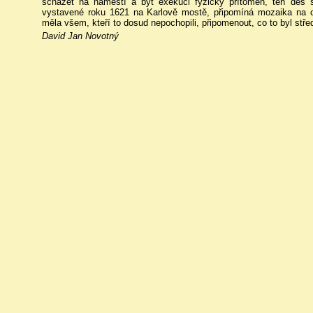
scházet na náměstí a být exekuci fyzicky přítomen, ten děs s
vystavené roku 1621 na Karlově mostě, připomíná mozaika na c
měla všem, kteří to dosud nepochopili, připomenout, co to byl stře
David Jan Novotný