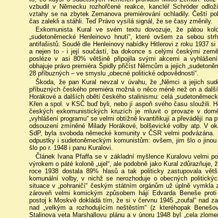
vzbudil v Německu rozhořčené reakce, kancléř Schröder odlo
vztahy se na zbytek Zemanova premiérování ochladily. Čeští poli
čas zalekli a stáhli. Teď Právo vysílá signál, že se časy změnily.
Exkomunista Kural ve svém textu dovozuje, že pátou kolon
„sudetoněmecké Henleinovo hnutí“, které ovšem za sebou strh
antifašistů. Soudě dle Henleinovy nabídky Hitlerovi z roku 1937 si „
a nejen to - i její součástí, ba dokonce s celými českými ze
posléze v asi 80% většině připojila svými akcemi a vyhlášen
obhajuje právo premiéra Špidly přičíst Němcům a jejich „sudeton
28 příbuzných – ve smyslu „obecné politické odpovědnosti“.
Škoda, že pan Kural nevzal v úvahu, že „Němci a jejich su
příbuzných českého premiéra možná o něco méně než on a další 
Horákové a dalších obětí českého stalinismu: celá „sudetoněmecká
Křen a spol. v KSČ buď byli, nebo jí aspoň svého času sloužili. 
českých exkomunistických kruzích je mluvit o provaze v dom
„vyhlášení programu“ se velmi obtížně kvantifikují a převádějí na 
odsouzení zmíněné Milady Horákové, bolševické volby atp. V ok
SdP, byla svoboda německé komunity v ČSR velmi podvázána. Pr
odpustky i sudetoněmeckým komunistům: ovšem, jim šlo o jinou tot
šlo po r. 1948 i panu Kuralovi.
Článek Ivana Pfaffa se v základní myšlence Kuralovu velmi p
výrokem o páté koloně „ujel“, ale podobně jako Kural zdůrazňuje, 
roce 1938 dostala 89% hlasů a tak politicky zastupovala vě
komunální volby, v nichž se nerozhoduje o obecných politick
situace v „pohraničí“ českým státním orgánům už úplně vymkla z
zároveň velmi komickým způsobem hájí Edvarda Beneše proti
postoj k Moskvě dokládá tím, že si v červnu 1945 „zoufal“ nad 
nad „velkým a rozhodujícím neštěstím“ (z kteréhopak Benešova
Stalinova veta Marshallovu plánu a v únoru 1948 byl „cela zlome