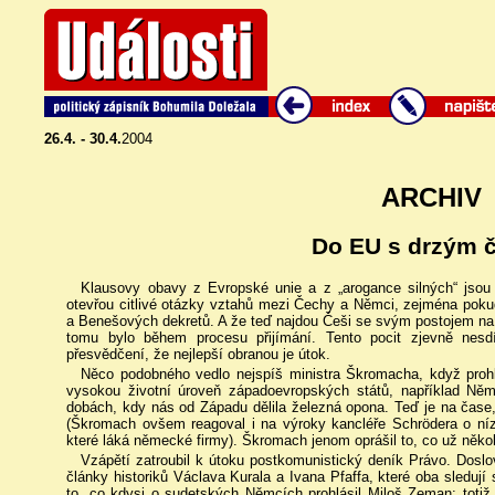
26.4. - 30.4.
2004
ARCHIV
Do EU s drzým 
Klausovy obavy z Evropské unie a z „arogance silných“ jso
otevřou citlivé otázky vztahů mezi Čechy a Němci, zejména pok
a Benešových dekretů. A že teď najdou Češi se svým postojem n
tomu bylo během procesu přijímání. Tento pocit zjevně nesdí
přesvědčení, že nejlepší obranou je útok.
Něco podobného vedlo nejspíš ministra Škromacha, když prohlá
vysokou životní úroveň západoevropských států, například Ně
dobách, kdy nás od Západu dělila železná opona. Teď je na čase
(Škromach ovšem reagoval i na výroky kancléře Schrödera o n
které láká německé firmy). Škromach jenom oprášil to, co už někol
Vzápětí zatroubil k útoku postkomunistický deník Právo. Dosl
články historiků Václava Kurala a Ivana Pfaffa, které oba sledují
to, co kdysi o sudetských Němcích prohlásil Miloš Zeman: totiž