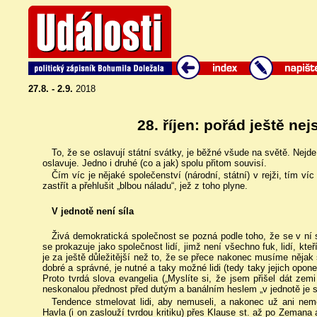
27.8. - 2.9.
2018
28. říjen: pořád ještě ne
To, že se oslavují státní svátky, je běžné všude na světě. Nejde
oslavuje. Jedno i druhé (co a jak) spolu přitom souvisí.
Čím víc je nějaké společenství (národní, státní) v rejži, tím víc 
zastřít a přehlušit „blbou náladu“, jež z toho plyne.
V jednotě není síla
Živá demokratická společnost se pozná podle toho, že se v ní 
se prokazuje jako společnost lidí, jimž není všechno fuk, lidí, kteř
je za ještě důležitější než to, že se přece nakonec musíme nějak 
dobré a správné, je nutné a taky možné lidi (tedy taky jejich opon
Proto tvrdá slova evangelia („Myslíte si, že jsem přišel dát zem
neskonalou přednost před dutým a banálním heslem „v jednotě je síla“
Tendence stmelovat lidi, aby nemuseli, a nakonec už ani nemo
Havla (i on zaslouží tvrdou kritiku) přes Klause st. až po Zeman