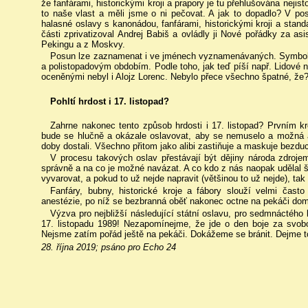
že fanfárami, historickými kroji a prapory je tu přehlušována neji
to naše vlast a měli jsme o ni pečovat. A jak to dopadlo? V pos
halasné oslavy s kanonádou, fanfárami, historickými kroji a stand
části zprivatizoval Andrej Babiš a ovládly ji Nové pořádky za as
Pekingu a z Moskvy.
Posun lze zaznamenat i ve jménech vyznamenávaných. Symbol
a polistopadovým obdobím. Podle toho, jak teď píší např. Lidové n
oceněnými nebyl i Alojz Lorenc. Nebylo přece všechno špatné, že
Pohltí hrdost i 17. listopad?
Zahrne nakonec tento způsob hrdosti i 17. listopad? Prvním k
bude se hlučně a okázale oslavovat, aby se nemuselo a možná 
doby dostali. Všechno přitom jako alibi zastiňuje a maskuje bezdu
V procesu takových oslav přestávají být dějiny národa zdroje
správně a na co je možné navázat. A co kdo z nás naopak udělal
vyvarovat, a pokud to už nejde napravit (většinou to už nejde), tak
Fanfáry, bubny, historické kroje a fábory slouží velmi čast
anestézie, po níž se bezbranná oběť nakonec octne na pekáči domá
Výzva pro nejbližší následující státní oslavu, pro sedmnáctého
17. listopadu 1989! Nezapomínejme, že jde o den boje za svob
Nejsme zatím pořád ještě na pekáči. Dokážeme se bránit. Dejme t
28. října 2019; psáno pro Echo 24