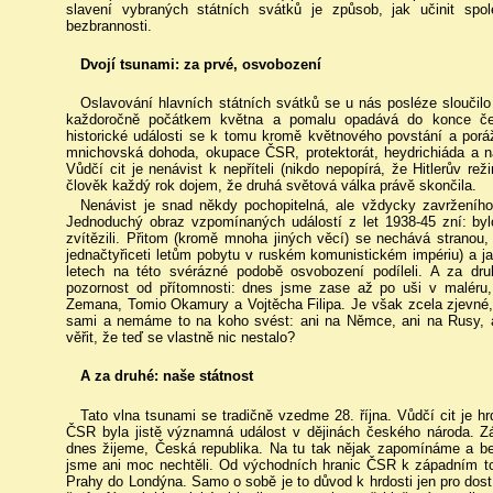
slavení vybraných státních svátků je způsob, jak učinit spo
bezbrannosti.
Dvojí tsunami: za prvé, osvobození
Oslavování hlavních státních svátků se u nás posléze sloučilo 
každoročně počátkem května a pomalu opadává do konce červ
historické události se k tomu kromě květnového povstání a porá
mnichovská dohoda, okupace ČSR, protektorát, heydrichiáda a na
Vůdčí cit je nenávist k nepříteli (nikdo nepopírá, že Hitlerův r
člověk každý rok dojem, že druhá světová válka právě skončila.
Nenávist je snad někdy pochopitelná, ale vždycky zavrženího
Jednoduchý obraz vzpomínaných událostí z let 1938-45 zní: by
zvítězili. Přitom (kromě mnoha jiných věcí) se nechává stranou,
jednačtyřiceti letům pobytu v ruském komunistickém impériu) a j
letech na této svérázné podobě osvobození podíleli. A za dru
pozornost od přítomnosti: dnes jsme zase až po uši v maléru
Zemana, Tomio Okamury a Vojtěcha Filipa. Je však zcela zjevné, 
sami a nemáme to na koho svést: ani na Němce, ani na Rusy, 
věřit, že teď se vlastně nic nestalo?
A za druhé: naše státnost
Tato vlna tsunami se tradičně vzedme 28. října. Vůdčí cit je hrd
ČSR byla jistě významná událost v dějinách českého národa. Zá
dnes žijeme, Česká republika. Na tu tak nějak zapomínáme a ber
jsme ani moc nechtěli. Od východních hranic ČSR k západním to
Prahy do Londýna. Samo o sobě je to důvod k hrdosti jen pro dost