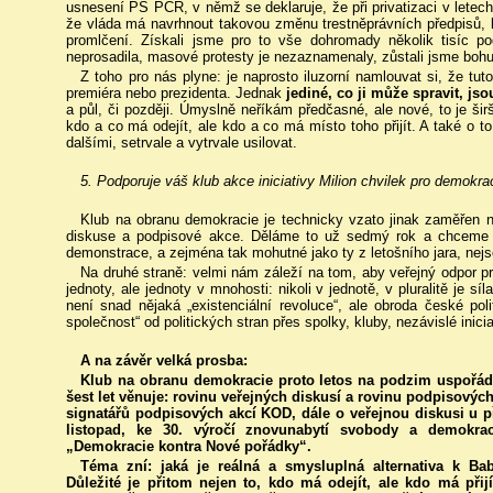
usnesení PS PČR, v němž se deklaruje, že při privatizaci v letec
že vláda má navrhnout takovou změnu trestněprávních předpisů, k
promlčení. Získali jsme pro to vše dohromady několik tisíc po
neprosadila, masové protesty je nezaznamenaly, zůstali jsme bohu
Z toho pro nás plyne: je naprosto iluzorní namlouvat si, že tut
premiéra nebo prezidenta. Jednak
jediné, co ji může spravit, js
a půl, či později. Úmyslně neříkám předčasné, ale nové, to je širš
kdo a co má odejít, ale kdo a co má místo toho přijít. A také o t
dalšími, setrvale a vytrvale usilovat.
5. Podporuje váš klub akce iniciativy Milion chvilek pro demokra
Klub na obranu demokracie je technicky vzato jinak zaměřen n
diskuse a podpisové akce. Děláme to už sedmý rok a chceme 
demonstrace, a zejména tak mohutné jako ty z letošního jara, nejs
Na druhé straně: velmi nám záleží na tom, aby veřejný odpor
jednoty, ale jednoty v mnohosti: nikoli v jednotě, v pluralitě je s
není snad nějaká „existenciální revoluce“, ale obroda české poli
společnost“ od politických stran přes spolky, kluby, nezávislé inic
A na závěr velká prosba:
Klub na obranu demokracie proto letos na podzim uspořádá 
šest let věnuje: rovinu veřejných diskusí a rovinu podpisových
signatářů podpisových akcí KOD, dále o veřejnou diskusi u př
listopad, ke 30. výročí znovunabytí svobody a demokra
„Demokracie kontra Nové pořádky“.
Téma zní: jaká je reálná a smysluplná alternativa k
Důležité je přitom nejen to, kdo má odejít, ale kdo má přijí