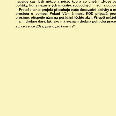
nadejde čas, byli někdo a něco, kdo a co dnešní „Nové p
politiky, lidi z nezávislých iniciativ, svobodných médií a odbor
Protože tento projekt přesahuje naše dosavadní aktivity a
prosbou o pomoc: Pokud Vám činnost KOD připadá prosp
prosíme, přispějte nám na pořádání těchto akcí. Přispět můž
mají i drobné dary, tak jako má význam drobná politická práce
23. července 2019, psáno pro Forum 24