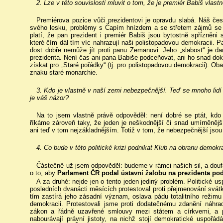
2. Lze v této souvislosti mluvit o tom, že je premiér Babiš vla
Premiérova pozice vůči prezidentovi je opravdu slabá. Náš čes
svého lesku, problémy s Čapím hnízdem a se střetem zájmů se u
platí, že pan prezident i premiér Babiš jsou bytostně spřízněn
které čím dál tím víc nahrazují naši polistopadovou demokracii. P
dost dobře nemůže jít proti panu Zemanovi. Jeho „slabost“ je 
prezidenta. Není čas ani pana Babiše podceňovat, ani ho snad dok
získat pro „Staré pořádky“ (tj. pro polistopadovou demokracii). Oba
znaku staré monarchie.
3. Kdo je vlastně v naší zemi nebezpečnější. Teď se mnoho lidí
je váš názor?
Na to jsem vlastně právě odpověděl: není dobré se ptát, kdo
říkáme zároveň taky, že jeden je neškodnější či snad umírněněj
ani teď v tom nejzákladnějším. Totiž v tom, že nebezpečnější jsou
4. Co bude v této politické krizi podnikat Klub na obranu demokr
Částečně už jsem odpověděl: budeme v rámci našich sil, a doufám
o to, aby
Parlament ČR podal ústavní žalobu na prezidenta po
A za druhé: nejde jen o tento jeden jediný problém. Politické
posledních dvanácti měsících protestoval proti přejmenování svátk
tím zastírá jeho zásadní význam, oslava pádu totalitního režimu
demokracii. Protestovali jsme proti dodatečnému zdanění náhrad 
zákon a řádně uzavřené smlouvy mezi státem a církvemi, a 
nabourávají právní jistoty, na nichž stojí demokratické uspořádá