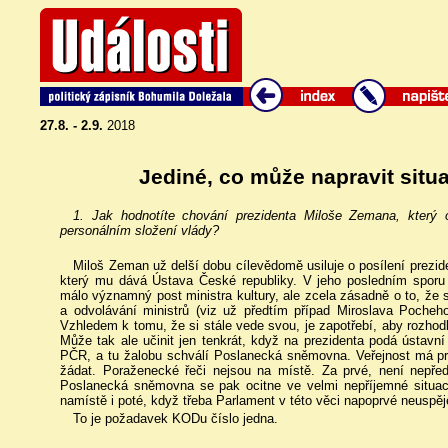
27.8. - 2.9.
2018
Jediné, co může napravit situa
1. Jak hodnotíte chování prezidenta Miloše Zemana, který 
personálním složení vlády?
Miloš Zeman už delší dobu cílevědomě usiluje o posílení prezi
který mu dává Ústava České republiky. V jeho posledním spor
málo významný post ministra kultury, ale zcela zásadně o to, že s
a odvolávání ministrů (viz už předtím případ Miroslava Pocheho
Vzhledem k tomu, že si stále vede svou, je zapotřebí, aby rozhod
Může tak ale učinit jen tenkrát, když na prezidenta podá ústavn
PČR, a tu žalobu schválí Poslanecká sněmovna. Veřejnost má pr
žádat. Poraženecké řeči nejsou na místě. Za prvé, není nepřed
Poslanecká sněmovna se pak ocitne ve velmi nepříjemné situaci
namístě i poté, když třeba Parlament v této věci napoprvé neuspěj
To je požadavek KODu číslo jedna.