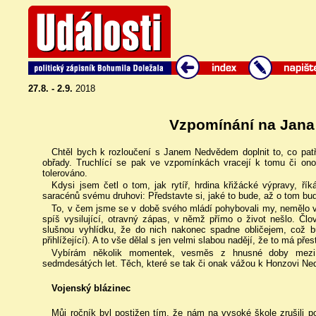
27.8. - 2.9.
2018
Vzpomínání na Jana
Chtěl bych k rozloučení s Janem Nedvědem doplnit to, co pat
obřady. Truchlící se pak ve vzpomínkách vracejí k tomu či on
tolerováno.
Kdysi jsem četl o tom, jak rytíř, hrdina křižácké výpravy, řík
saracénů svému druhovi: Představte si, jaké to bude, až o tom 
To, v čem jsme se v době svého mládí pohybovali my, nemělo vz
spíš vysilující, otravný zápas, v němž přímo o život nešlo. Čl
slušnou vyhlídku, že do nich nakonec spadne obličejem, což b
přihlížející). A to vše dělal s jen velmi slabou nadějí, že to má pře
Vybírám několik momentek, vesměs z hnusné doby mezi 
sedmdesátých let. Těch, které se tak či onak vážou k Honzovi Ne
Vojenský blázinec
Můj ročník byl postižen tím, že nám na vysoké škole zrušili p