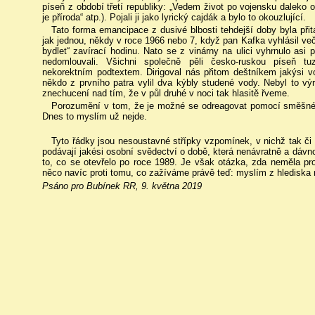
píseň z období třetí republiky: „Vedem život po vojensku dale
je příroda“ atp.). Pojali ji jako lyrický cajdák a bylo to okouzlující.
Tato forma emancipace z dusivé blbosti tehdejší doby byla přita
jak jednou, někdy v roce 1966 nebo 7, když pan Kafka vyhlásil več
bydlet“ zavírací hodinu. Nato se z vinárny na ulici vyhrnulo asi 
nedomlouvali. Všichni společně pěli česko-ruskou píseň t
nekorektním podtextem. Dirigoval nás přitom deštníkem jakýsi v
někdo z prvního patra vylil dva kýbly studené vody. Nebyl to výr
znechucení nad tím, že v půl druhé v noci tak hlasitě řveme.
Porozumění v tom, že je možné se odreagovat pomocí směšného
Dnes to myslím už nejde.
Tyto řádky jsou nesoustavné střípky vzpomínek, v nichž tak či 
podávají jakési osobní svědectví o době, která nenávratně a dávn
to, co se otevřelo po roce 1989. Je však otázka, zda neměla pro 
něco navíc proti tomu, co zažíváme právě teď: myslím z hlediska
Psáno pro Bubínek RR, 9. května 2019