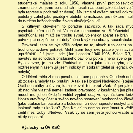
studentské majáles z roku 1956, vlastně první protibolševic
znamenalo, že jsme po studiích museli nastoupit jako řadoví vojá
byla represe v podstatě zrušena). My jsme si ovšem museli odkrou
podobný záhul jako později v období normalizace pro některé inte
do tvrdého každodenního života obyčejných lidí.
S citlivým člověkem to pořádně zacvičilo. A tak řada mýc
psychiatrickém oddělení Vojenské nemocnice ve Střešovicích. 
neschůdná: režim už se trochu sypal, vojenský aparát se bránil
potvrzující nezpůsobilost dotyčného k výkonu obrany socialistické 
Prokázal jsem se být příliš otrlým na to, abych tuto cestu n
trochu opravdové potíže). Mohl jsem tedy své přátelé jen navštív
„opušťáků“. Již jsem jinde (Jan Lopatka 1940-1993, Edice RR, 
návštěv na schodech příslušného pavilonu potkal jiného svého přít
Bylo zjevné, je mu zle. Podával mi ruku jako leklou rybu, d
roztřeseným hlasem „já jsem indický místokrál“ (dělal si legraci, 
nebyla).
Oddělení mělo zhruba povahu instituce popsané v Osudech dobré
už zdaleka nebyly tak brutální. A tak se Honzovi Nedvědovi (stejn
Ocitl se zpátky u útvaru, kam rukoval: tentokrát však už jen jako 
už nad ním vlastně neměli žádnou pravomoc, v kasárnách jen přes
musel mu jeho někdejší velitel vyplnit údaj ve vycházkové kn
Honza otevřený účet a svého nového postavení svobodného člověka
(jako titulace lampasáka za bolševismu něco naprosto neslýchanéh
laskavě tady tu knížku? „Pan Keller“ to nemohl odmítnout a věd
cedil mezi zuby: „Nedvěd! Však vy se sem ještě jednou vrátíte 
nikdy nepotkali.
Výslechy na ÚV KSČ