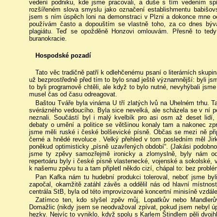
vedení podniku, kde jsme pracovali, a duše s tím vedením sp
rozšířeném slova smyslu jako označení establishmentu babiš
jsem s ním úspěch loni na demonstraci v Plzni a dokonce mne oc
používám často a dopouštím se vlastně toho, za co dnes bývají
plagiátu. Teď se opožděně Honzovi omlouvám. Přesně to tedy
buranokracie.
Hospodské pozadí
Tato věc tradičně patří k odlehčenému psaní o literárních skupi
už bezprostředně před tím to bylo snad ještě významnější: byli j
to byli programově chtěli, ale když to bylo nutné, nevyhýbali jsm
musel čas od času odreagovat.
Baštou Tváře byla vinárna U tří zlatých lvů na Uhelném trhu. Ta
svérázného vedoucího. Byla sice nevelká, ale scházela se v ní p
neznali. Součástí byl i malý kvelbík pro asi osm až deset lidí
debaty o umění a politice se většinou konaly tam a nakonec zpr
jsme měli ruské i české bolševické písně. Občas se mezi ně při
černé a hnědé revoluce . Velký přehled v tom posledním měl Ji
poněkud optimisticky „písně uzavřených období“. (Jakási podobnos
jsme ty zpěvy samozřejmě ironicky a zlomyslně, byly nám od
repertoáru byly i české písně vlastenecké, vojenské a sokolské, v
k našemu zpěvu tu a tam připletl někdo cizí, chápal to: bez problé
Pan Kafka nám tu hudební produkci toleroval, neboť jsme byl
započal, okamžitě zatáhl závěs a oddělil nás od hlavní místnosti
centrála StB, byla od této improvizované koncertní minisíně vzdá
Zatímco ten, kdo slyšel zpěv můj, Lopatkův nebo Mandlerův,
Domažlic (nikdy jsem se neodvažoval zpívat, pokud jsem nebyl úp
hezky. Nejvíc to vyniklo, když spolu s Karlem Štindlem pěli dvoj