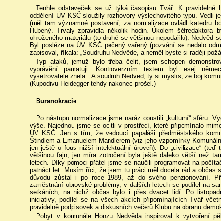
Tenhle odstaveček se už týká časopisu Tvář. K pravidelné bu
oddělení ÜV KSČ sloužily rozhovory výslechovitého typu. Vedli j
(měl tam významné postavení, za normalizace ovládl katedru 
Hubený. Trvaly zpravidla několik hodin. Úkolem šéfredaktora b
ohroženého materiálu (to druhé se většinou nepodařilo). Nedvěd s
Byl posléze na ÚV KSČ pečený vařený (pozvání se nedalo odmít
zapisoval, říkala: „Soudruhu Nedvěde, a neměl byste si raději pož
Typ ataků, jemuž bylo třeba čelit, jsem schopen demonstro
vyprávění pamatuji. Kontroverzním textem byl esej němec
vyšetřovatele zněla: „A soudruh Nedvěd, ty si myslíš, že boj komuni
(Kupodivu Heidegger tehdy nakonec prošel.)
Buranokracie
Po nástupu normalizace jsme naráz opustili „kulturní“ sféru. V
výše. Najednou jsme se ocitli v prostředí, které připomínalo mim
ÚV KSČ. Jen s tím, že vedoucí papaláši předměstského kom
Štindlem a Emanuelem Mandlerem (viz jeho vzpomínky Komunální d
jen ještě o fous nižší intelektuální úroveň). Do „civilizace“ (teď
většinou fajn, jen míra zotročení byla ještě daleko větší než tam
letech. Díky pomoci přátel jsme se naučili programovat na počítač
patnáct let. Musím říci, že jsem tu práci měl docela rád a občas
důvodu zůstal i po roce 1989, až do svého penzionování. P
zaměstnání obrovské problémy, v dalších letech se podílel na s
setkáních, na nichž občas bylo i přes dvacet lidí. Po listopa
iniciativy, podílel se na všech akcích připomínajících Tvář vče
pravidelně podpisovek a diskusních večerů Klubu na obranu demok
Pobyt v komunále Honzu Nedvěda inspiroval k vytvoření pěk