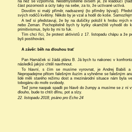
na něž se vzpomíná. Neodmyslitelné ovšem je, že kladoucí (nadá
část pozornosti a úcty taky na sebe, za to, že uctívané uctívá.
Dovolím si malý příměr, nadsazený (to příměry bývají). Předst
svých rodičů květiny. Někdo by je vzal a hodil do koše. Samozřejm
A teď si představuji, že by na dušičky položil k hrobu mých 
nebo Zeman. Pochopitelně bych ty kytky okamžitě vyhodil do k
primitivismus, bylo by mi to fuk.
Tím chci říci, že protest aktivistů z 17. listopadu chápu a že 
byli postihováni.
A závěr: běh na dlouhou trať
Pan Hamáček si žádá plánu B. Já bych tu nakonec v konfronta
následků jakýsi chtěl navrhnout.
To hlavní, s čím se musíme vyrovnat, je Andrej Babiš a je
Nepropadejme přitom falešným iluzím a vyhněme se falešným anal
lidé měli starého režimu dost a mezinárodní situace nám byla ve
tobogánu do moře svobody.
Teď jsme naopak spadli po hlavě do žumpy a musíme se z ní vy
dlouho, bude to chtít dřinu, pot a slzy.
22. listopadu 2018; psáno pro Echo 24