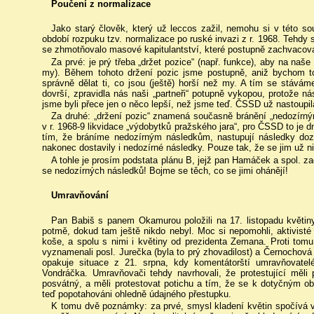
Poučení z normalizace
Jako starý člověk, který už leccos zažil, nemohu si v této so
období rozpuku tzv. normalizace po ruské invazi z r. 1968. Tehdy 
se zhmotňovalo masové kapitulantství, které postupně zachvacov
Za prvé: je prý třeba „držet pozice“ (např. funkce), aby na naše m
my). Během tohoto držení pozic jsme postupně, aniž bychom to 
správně dělat ti, co jsou (ještě) horší než my. A tím se stáváme
dovrší, zpravidla nás naši „partneři“ potupně vykopou, protože ná
jsme byli přece jen o něco lepší, než jsme teď. ČSSD už nastoupil
Za druhé: „držení pozic“ znamená současně bránění „nedozírný
v r. 1968-9 likvidace „výdobytků pražského jara“, pro ČSSD to je
tím, že bráníme nedozírným následkům, nastupují následky dozí
nakonec dostavily i nedozírné následky. Pouze tak, že se jim už n
A tohle je prosím podstata plánu B, jejž pan Hamáček a spol. z
se nedozírných následků! Bojme se těch, co se jimi ohánějí!
Umravňování
Pan Babiš s panem Okamurou položili na 17. listopadu květi
potmě, dokud tam ještě nikdo nebyl. Moc si nepomohli, aktivisté 
koše, a spolu s nimi i květiny od prezidenta Zemana. Proti tom
vyznamenali posl. Jurečka (byla to prý zhovadilost) a Černochová 
opakuje situace z 21. srpna, kdy komentátorští umravňovatelé 
Vondráčka. Umravňovači tehdy navrhovali, že protestující měli pr
posvátný, a měli protestovat potichu a tím, že se k dotyčným obr
teď popotahováni ohledně údajného přestupku.
K tomu dvě poznámky: za prvé, smysl kladení květin spočívá v