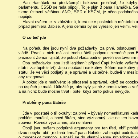
Pan Hamáček na předvčerejší tiskovce prohlásil, že kdyb
parlamentu, ČSSD se ráda připojí. To je plán B pana Hamáčka. S
skoro ústavní většinou ANO, SPD a KSČM, je něco podobného
nepůjde.
Hlavní ovšem je: v záležitosti, která se v posledních měsících 
případ premiéra Babiše. A jeho demisí by se vyřešilo jen velmi, ve
O co teď jde
Na pořadu dne jsou nyní dva požadavky: za prvé, odstoupení 
vládě. První z nich má asi trochu širší podporu: nicméně pan 
prezident Zeman ujistil, že pokud vláda padne, pověří sestavením
Oba požadavky jsou jistě legitimní: případ Čapí hnízdo vyšetřuj
státní zastupitelství). Jsou součástí exekutivy. Šéfem exekutivy
státu. Je ve věci podjatý a je správné a užitečné, bude-li v mez
aby rezignoval.
A pokud jde o nedůvěru: je přirozené a správné, když se opozice
na úspěch je malá. Důležité je, aby byly jasně zformulovány a ve
a na nichž bude možné trvat i poté, když tento pokus nevyjde.
Problémy pana Babiše
Jde v podstatě o tři okruhy: za prvé – bývalý nomenklaturní kád
problém morální, a hned říkám, sice významný, ale ne ten hlavn
souvisí. Rovněž významné, ale ne hlavní.
Obojí jsou ovšem podpůrné argumenty pro ten třetí, obří problé
dvou nebylo: obří „rodinná firma“ pana Babiše, zahrnující podnikatel
o mocenský monopol a snaží se do vlastní kapsy privatizovat ce