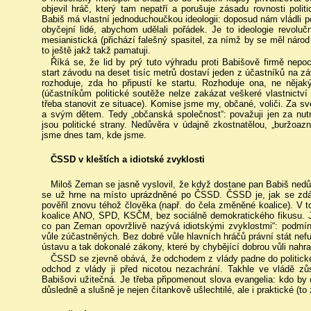
objevil hráč, který tam nepatří a porušuje zásadu rovnosti polit
Babiš má vlastní jednoduchoučkou ideologii: doposud nám vládli pol
obyčejní lidé, abychom udělali pořádek. Je to ideologie revolu
mesianistická (přichází falešný spasitel, za nímž by se měl národ 
to ještě jakž takž pamatuji.
Říká se, že lid by prý tuto výhradu proti Babišově firmě nepo
start závodu na deset tisíc metrů dostaví jeden z účastníků na 
rozhoduje, zda ho připustí ke startu. Rozhoduje ona, ne nějak
(účastníkům politické soutěže nelze zakázat veškeré vlastnictví a
třeba stanovit ze situace). Komise jsme my, občané, voliči. Za 
a svým dětem. Tedy „občanská společnost“: považuji jen za nutn
jsou politické strany. Nedůvěra v údajně zkostnatělou, „buržoazní
jsme dnes tam, kde jsme.
ČSSD v kleštích a idiotské zvyklosti
Miloš Zeman se jasně vyslovil, že když dostane pan Babiš ned
se už hrne na místo uprázdněné po ČSSD. ČSSD je, jak se zdá,
pověřil znovu téhož člověka (např. do čela změněné koalice). V t
koalice ANO, SPD, KSČM, bez sociálně demokratického fikusu. J
co pan Zeman opovržlivě nazývá idiotskými zvyklostmi“: podmínk
vůle zúčastněných. Bez dobré vůle hlavních hráčů právní stát nef
ústavu a tak dokonalé zákony, které by chybějící dobrou vůli nahrad
ČSSD se zjevně obává, že odchodem z vlády padne do politické
odchod z vlády ji před nicotou nezachrání. Takhle ve vládě zů
Babišovi užitečná. Je třeba připomenout slova evangelia: kdo by ch
důsledně a slušně je nejen čítankově ušlechtilé, ale i praktické (