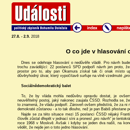
27.8. - 2.9.
2018
O co jde v hlasování
Dnes se odehraje hlasování o nedůvěře vládě. Pro návrh bude 
trochu zavádějící: 22 poslanců SPD podpoří návrh jen proto, ž
prostor pro to, aby pan Okamura získal tak či onak místo u
důvěryhodný útvar, který vypočítavě surfuje na vlně vzedmuté „proti
Sociálnědemokratický balet
To, že by vláda mohla nedůvěru opravdu dostat, je ovšem 
neuvěřitelný postoj, jaký nakonec zaujala ČSSD. Rozhodla se, že
to znamená, že vládu podpoří. Zároveň ovšem předstírá, že za ni 
demokraté zůstanou - a to tak dlouho, než je pan Babiš přestane po
Najde se za této situace mezi 15 poslanci ČSSD nějaký Franti
člověk zůstal dřepět v jednací síni a pronesl „pro návrh“ je tentok
roce 1968 v Moskvě. Avšak i kdyby se jeden dva našli, na ko
vědět, že nejde jen o toto jedno hlasování.