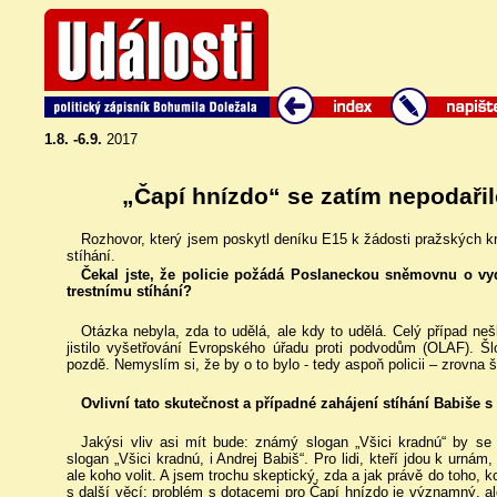
1.8. -6.9.
2017
„Čapí hnízdo“ se zatím nepodaři
Rozhovor, který jsem poskytl deníku E15 k žádosti pražských kr
stíhání.
Čekal jste, že policie požádá Poslaneckou sněmovnu o vyd
trestnímu stíhání?
Otázka nebyla, zda to udělá, ale kdy to udělá. Celý případ ne
jistilo vyšetřování Evropského úřadu proti podvodům (OLAF). Š
pozdě. Nemyslím si, že by o to bylo - tedy aspoň policii – zrovna š
Ovlivní tato skutečnost a případné zahájení stíhání Babiše
Jakýsi vliv asi mít bude: známý slogan „Všici kradnú“ by 
slogan „Všici kradnú, i Andrej Babiš“. Pro lidi, kteří jdou k urnám
ale koho volit. A jsem trochu skeptický, zda a jak právě do toho, k
s další věcí: problém s dotacemi pro Čapí hnízdo je významný, al