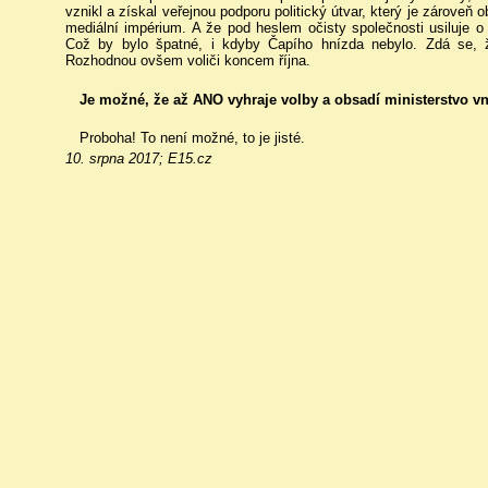
vznikl a získal veřejnou podporu politický útvar, který je zároveň 
mediální impérium. A že pod heslem očisty společnosti usiluje o 
Což by bylo špatné, i kdyby Čapího hnízda nebylo. Zdá se, 
Rozhodnou ovšem voliči koncem října.
Je možné, že až ANO vyhraje volby a obsadí ministerstvo vni
Proboha! To není možné, to je jisté.
10. srpna 2017; E15.cz