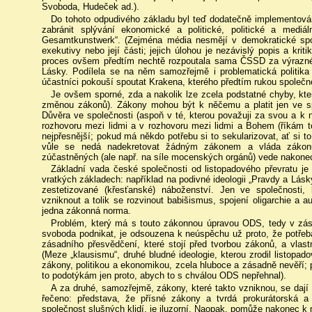
Svoboda, Hudeček ad.).
Do tohoto odpudivého základu byl teď dodatečně implementová
zabránit splývání ekonomické a politické, politické a medi
Gesamtkunstwerk“. (Zejména média nesmějí v demokratické spo
exekutivy nebo její části; jejich úlohou je nezávislý popis a krit
proces ovšem předtím nechtě rozpoutala sama ČSSD za výrazného
Lásky. Podílela se na něm samozřejmě i problematická politika
účastníci pokouší spoutat Krakena, kterého předtím rukou společno
Je ovšem sporné, zda a nakolik lze zcela podstatné chyby, kte
změnou zákonů). Zákony mohou být k něčemu a platit jen ve spo
Důvěra ve společnosti (aspoň v té, kterou považuji za svou a k ní
rozhovoru mezi lidmi a v rozhovoru mezi lidmi a Bohem (říkám to
nejpřesnější; pokud má někdo potřebu si to sekularizovat, ať si t
vůle se nedá nadekretovat žádným zákonem a vláda zákonů
zúčastněných (ale např. na síle mocenských orgánů) vede nakonec n
Základní vada české společnosti od listopadového převratu je 
vratkých základech: například na podivné ideologii „Pravdy a Lásky
zestetizované (křesťanské) náboženství. Jen ve společnosti,
vzniknout a tolik se rozvinout babišismus, spojení oligarchie a 
jedna zákonná norma.
Problém, který má s touto zákonnou úpravou ODS, tedy v zá
svoboda podnikat, je odsouzena k neúspěchu už proto, že potřeb
zásadního přesvědčení, které stojí před tvorbou zákonů, a vlast
(Meze „klausismu“, druhé bludné ideologie, kterou zrodil listopad
zákony, politikou a ekonomikou, zcela hluboce a zásadně nevěří; 
to podotýkám jen proto, abych to s chválou ODS nepřehnal).
A za druhé, samozřejmě, zákony, které takto vzniknou, se dají o
řečeno: představa, že přísné zákony a tvrdá prokurátorská a
společnost slušných klidí, je iluzorní. Naopak, pomůže nakonec k