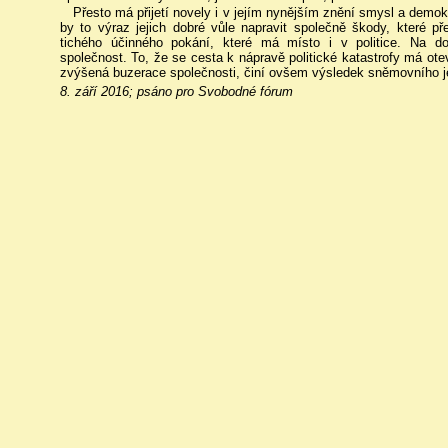
Přesto má přijetí novely i v jejím nynějším znění smysl a demok
by to výraz jejich dobré vůle napravit společně škody, které p
tichého účinného pokání, které má místo i v politice. Na dob
společnost. To, že se cesta k nápravě politické katastrofy má ot
zvýšená buzerace společnosti, činí ovšem výsledek sněmovního je
8. září 2016; psáno pro Svobodné fórum