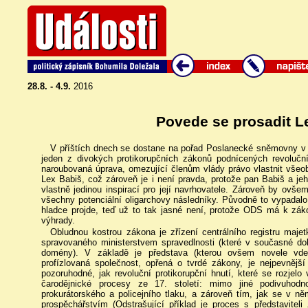
28.8. - 4.9.
2016
Povede se prosadit L
V příštích dnech se dostane na pořad Poslanecké sněmovny v t
jeden z divokých protikorupčních zákonů podnícených revoluční
naroubovaná úprava, omezující členům vlády právo vlastnit všeo
Lex Babiš, což zároveň je i není pravda, protože pan Babiš a 
vlastně jedinou inspirací pro její navrhovatele. Zároveň by ovše
všechny potenciální oligarchovy následníky. Původně to vypadalo
hladce projde, teď už to tak jasné není, protože ODS má k zák
výhrady.
Obludnou kostrou zákona je zřízení centrálního registru maje
spravovaného ministerstvem spravedlnosti (které v současné do
domény). V základě je představa (kterou ovšem novele vdech
profízlovaná společnost, opřená o tvrdé zákony, je nejpevněj
pozoruhodné, jak revoluční protikorupční hnutí, které se rozjelo
čarodějnické procesy ze 17. století: mimo jiné podivuhodno
prokurátorského a policejního tlaku, a zároveň tím, jak se v 
prospěchářstvím (Odstrašující příklad je proces s představitel