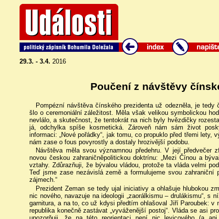
29.3. - 3.4.
2016
Poučení z návštěvy čínsk
Pompézní návštěva čínského prezidenta už odezněla, je tedy ča
šlo o ceremoniální záležitost. Měla však velikou symbolickou hod
nevlálo, a skutečnost, že tentokrát na nich byly hvězdičky rozest
já, odchylka spíše kosmetická. Zároveň nám sám život posk
informaci: „Nové pořádky“, jak tomu, co propuklo před třemi lety, v
nám zase o fous povyrostly a dostaly hrozivější podobu.
Návštěva měla svou významnou předehru. V její předvečer z
novou českou zahraničněpolitickou doktrínu: „Mezi Čínou a býva
vztahy. Zdůrazňuji, že bývalou vládou, protože ta vláda velmi po
Teď jsme zase nezávislá země a formulujeme svou zahraniční pol
zájmech.“
Prezident Zeman se tedy ujal iniciativy a ohlašuje hlubokou zm
nic nového, navazuje na ideologii „zaorálkismu – drulákismu“, s n
garnitura, a na to, co už kdysi předtím ohlašoval Jiří Paroubek: 
republika konečně zastávat „vyváženější postoj“. Vláda se asi pr
upozorňuji, že na této reorientaci není nic levicového (a an