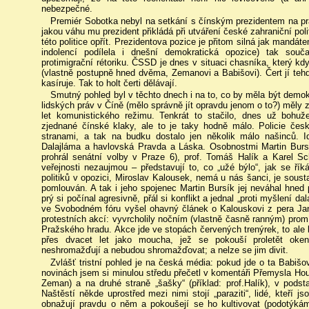
nebezpečné.
Premiér Sobotka nebyl na setkání s čínským prezidentem na pr
jakou váhu mu prezident přikládá při utváření české zahraniční pol
této politice opřít. Prezidentova pozice je přitom silná jak mandá
indolencí podílela i dnešní demokratická opozice) tak souč
protimigrační rétoriku. ČSSD je dnes v situaci chasníka, který kd
(vlastně postupně hned dvěma, Zemanovi a Babišovi). Čert jí teh
kasíruje. Tak to holt čerti dělávají.
Smutný pohled byl v těchto dnech i na to, co by měla být demo
lidských práv v Číně (mělo správně jít opravdu jenom o to?) měly z
let komunistického režimu. Tenkrát to stačilo, dnes už bohuže
zjednané čínské klaky, ale to je taky hodně málo. Policie če
stranami, a tak na budku dostalo jen několik málo našinců. 
Dalajláma a havlovská Pravda a Láska. Osobnostmi Martin Bursí
prohrál senátní volby v Praze 6), prof. Tomáš Halík a Karel Sch
veřejnosti nezaujmou – představují to, co „užé býlo“, jak se ř
politiků v opozici, Miroslav Kalousek, nemá u nás šanci, je sou
pomlouván. A tak i jeho spojenec Martin Bursík jej neváhal hne
prý si počínal agresivně, přál si konflikt a jednal „proti myšlení da
ve Svobodném fóru vyšel ohavný článek o Kalouskovi z pera Ja
protestních akcí: vyvrcholily nočním (vlastně časně ranným) prom
Pražského hradu. Akce jde ve stopách červených trenýrek, to ale 
přes dvacet let jako moucha, jež se pokouší proletět oken
neshromažďují a nebudou shromažďovat; a nelze se jim divit.
Zvlášť tristní pohled je na česká média: pokud jde o ta Babišov
novinách jsem si minulou středu přečetl v komentáři Přemysla Houd
Zeman) a na druhé straně „šašky“ (příklad: prof.Halík), v podst
Naštěstí někde uprostřed mezi nimi stojí „paraziti“, lidé, kteří js
obnažují pravdu o něm a pokoušejí se ho kultivovat (podotýkám