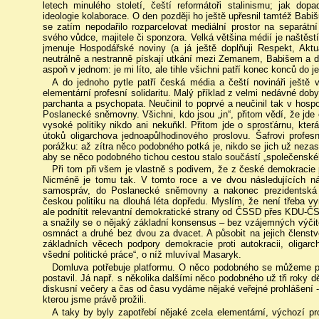
letech minulého století, čeští reformátoři stalinismu; jak do
ideologie kolaborace. O den později ho ještě upřesnil tamtéž Bab
se zatím nepodařilo rozparcelovat mediální prostor na separátní 
svého vůdce, majitele či sponzora. Velká většina médií je naštěst
jmenuje Hospodářské noviny (a já ještě doplňuji Respekt, Aktu
neutrálně a nestranně pískají utkání mezi Zemanem, Babišem a
aspoň v jednom: je mi líto, ale tihle všichni patří konec konců do j
A do jednoho pytle patří česká média a čeští novináři ještě 
elementární profesní solidaritu. Malý příklad z velmi nedávné doby
parchanta a psychopata. Neučinil to poprvé a neučinil tak v hos
Poslanecké sněmovny. Všichni, kdo jsou „in“, přitom vědí, že jde
vysoké politiky nikdo ani nekuňkl. Přitom jde o sprosťárnu, kte
útoků oligarchova jednoapůlhodinového proslovu. Šafrovi profes
porážku: až zítra něco podobného potká je, nikdo se jich už nezas
aby se něco podobného tichou cestou stalo součástí „společenské
Při tom při všem je vlastně s podivem, že z české demokracie 
Nicméně je tomu tak. V tomto roce a ve dvou následujících ná
samospráv, do Poslanecké sněmovny a nakonec prezidentská 
českou politiku na dlouhá léta dopředu. Myslím, že není třeba vy
ale podnítit relevantní demokratické strany od ČSSD přes KDU-
a snažily se o nějaký základní konsensus – bez vzájemných výči
osmnáct a druhé bez dvou za dvacet. A působit na jejich členstv
základních věcech podpory demokracie proti autokracii, oligarch
všední politické práce“, o níž mluvíval Masaryk.
Domluva potřebuje platformu. O něco podobného se můžeme p
postavil. Já např. s několika dalšími něco podobného už tři roky
diskusní večery a čas od času vydáme nějaké veřejné prohlášení -
kterou jsme právě prožili.
A taky by byly zapotřebí nějaké zcela elementární, výchozí p