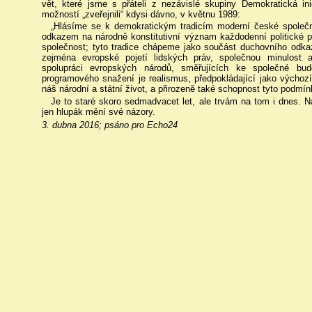
vět, které jsme s přáteli z nezávislé skupiny Demokratická ini
možností „zveřejnili“ kdysi dávno, v květnu 1989:
„Hlásíme se k demokratickým tradicím moderní české společno
odkazem na národně konstitutivní význam každodenní politické p
společnost; tyto tradice chápeme jako součást duchovního odk
zejména evropské pojetí lidských práv, společnou minulost a
spolupráci evropských národů, směřujících ke společné bu
programového snažení je realismus, předpokládající jako výchoz
náš národní a státní život, a přirozeně také schopnost tyto podmín
Je to staré skoro sedmadvacet let, ale trvám na tom i dnes. N
jen hlupák mění své názory.
3. dubna 2016; psáno pro Echo24