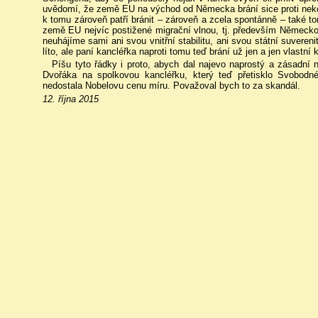
uvědomí, že země EU na východ od Německa brání sice proti nekont
k tomu zároveň patří bránit – zároveň a zcela spontánně – také to
země EU nejvíc postižené migrační vlnou, tj. především Německo:
neuhájíme sami ani svou vnitřní stabilitu, ani svou státní suver
líto, ale paní kancléřka naproti tomu teď brání už jen a jen vlastní k
Píšu tyto řádky i proto, abych dal najevo naprostý a zásadní
Dvořáka na spolkovou kancléřku, který teď přetisklo Svobodn
nedostala Nobelovu cenu míru. Považoval bych to za skandál.
12. října 2015