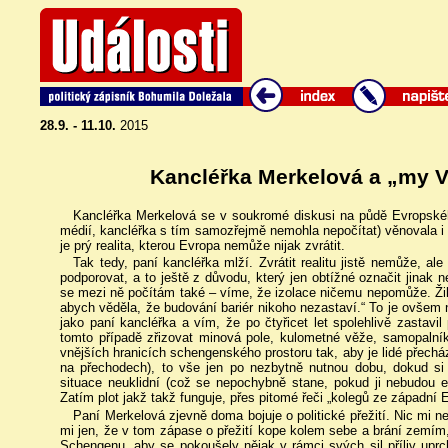
28.9. - 11.10.
2015
Kancléřka Merkelová a „my 
Kancléřka Merkelová se v soukromé diskusi na půdě Evropskéh
médií, kancléřka s tím samozřejmě nemohla nepočítat) věnovala i 
je prý realita, kterou Evropa nemůže nijak zvrátit.
Tak tedy, paní kancléřka mlží. Zvrátit realitu jistě nemůže, 
podporovat, a to ještě z důvodu, který jen obtížné označit jinak
se mezi ně počítám také – víme, že izolace ničemu nepomůže. Žila
abych věděla, že budování bariér nikoho nezastaví.“ To je ovšem
jako paní kancléřka a vím, že po čtyřicet let spolehlivě zastavi
tomto případě zřizovat minová pole, kulometné věže, samopalní
vnějších hranicích schengenského prostoru tak, aby je lidé přecháze
na přechodech), to vše jen po nezbytně nutnou dobu, dokud s
situace neuklidní (což se nepochybně stane, pokud ji nebudou evr
Zatím plot jakž takž funguje, přes pitomé řeči „kolegů ze západní 
Paní Merkelová zjevně doma bojuje o politické přežití. Nic mi 
mi jen, že v tom zápase o přežití kope kolem sebe a brání zemím,
Schengenu, aby se pokoušely nějak v rámci svých sil příliv uprch