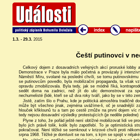
1.3. - 29.3.
2015
Čeští putinovci v n
Celkový dojem z dosavadních veřejných akcí proruské lobby a
Demonstrace v Praze byla málo početná a provázaly ji intenziv
Náměstí Míru, svolané na poslední chvíli, se tomu putinovskému 
se putinovcům povedlo, byla mobilizační propaganda, ta však v
opravdu zmobilizovala. Byla tedy, jak se módně říká, kontrapro
sedět doma na zadnici, než jít do ulic demonstrovat za spo
nechumelisté (lidé, kteří se už dva roky tváří, jako by se v této ze
Jistě, zatím šlo o Prahu, kde je politická atmosféra tradičně d
může být všechno jinak, zejména uvážíme-li, oč je snadnější za
hlouček křiklounů tu a tam po cestě zmůže na první dojem víc n
tedy nejsou dosavadní výsledky protestujících (je neděle poledne) 
Plyne z toho, že pořád ještě není obtížné mobilizovat lidi ve pr
bylo jich právě tolik, kolik bylo zapotřebí. To je optimistická s
pokračovat. Není těžké se semknout v krizové chvíli proti někomu
srpna 1968. Těžké je domluvit se na tom, s kým se spojit v nějaké 