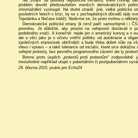
Na „vítání“ se podílely nepolitické iniciativy, které chovají t
problém dovolit představitelům menších demokratických poli
shromáždění vystoupit. Na druhé straně: jiné, velké politické st
posledních letech v krizi, by se z pochopitelných důvodů rády sv
Topolánka a Nečase totéž). Nedivme se, že proto mohou u některýc
Demokratické politické strany (k nimž patří samozřejmě i i Č
proměnu. Je důležité, aby prostor na veřejnosti dostávali ti pol
podobného snaží. A konečně: nejde jen o americký konvoj a o euroa
ale o věci jako je o očistu vnitřní politiky od autokracie a oli
společných stanovisek obtížnější a bude třeba dobré vůle na v
vlevo i vpravo – a také tolerance od iniciativ, které sice dokážo
veřejné protesty, bez pevného programového zázemí ale ty protest
Berme proto úspěch „protestů proti protestům“ zodpovědně:
trestuhodné například utopit v pubertálním či postpubertálním vyvá
29. března 2015; psáno pro Echo24