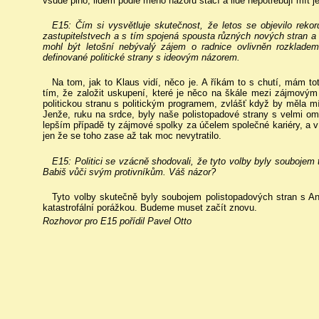
všude plno, lidem podle mého názoru stačí a lidé nepotřebují mít j
E15: Čím si vysvětluje skutečnost, že letos se objevilo reko
zastupitelstvech a s tím spojená spousta různých nových stran a
mohl být letošní nebývalý zájem o radnice ovlivněn rozkladem 
definované politické strany s ideovým názorem.
Na tom, jak to Klaus vidí, něco je. A říkám to s chutí, mám to
tím, že založit uskupení, které je něco na škále mezi zájmovým
politickou stranu s politickým programem, zvlášť když by měla mí
Jenže, ruku na srdce, byly naše polistopadové strany s velmi 
lepším případě ty zájmové spolky za účelem společné kariéry, a v 
jen že se toho zase až tak moc nevytratilo.
E15: Politici se vzácně shodovali, že tyto volby byly soubojem 
Babiš vůči svým protivníkům. Váš názor?
Tyto volby skutečně byly soubojem polistopadových stran s An
katastrofální porážkou. Budeme muset začít znovu.
Rozhovor pro E15 pořídil Pavel Otto