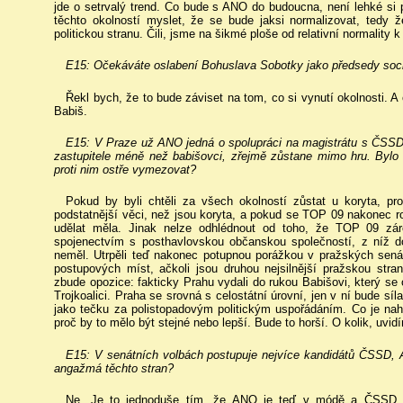
jde o setrvalý trend. Co bude s ANO do budoucna, není lehké si 
těchto okolností myslet, že se bude jaksi normalizovat, tedy 
politickou stranu. Čili, jsme na šikmé ploše od relativní normality k
E15: Očekáváte oslabení Bohuslava Sobotky jako předsedy soci
Řekl bych, že to bude záviset na tom, co si vynutí okolnosti. A
Babiš.
E15: V Praze už ANO jedná o spolupráci na magistrátu s ČSSD 
zastupitele méně než babišovci, zřejmě zůstane mimo hru. Bylo
proti nim ostře vymezovat?
Pokud by byli chtěli za všech okolností zůstat u koryta, pr
podstatnější věci, než jsou koryta, a pokud se TOP 09 nakonec ro
udělat měla. Jinak nelze odhlédnout od toho, že TOP 09 zár
spojenectvím s posthavlovskou občanskou společností, z níž do
neměl. Utrpěli teď nakonec potupnou porážkou v pražských senát
postupových míst, ačkoli jsou druhou nejsilnější pražskou stra
zbude opozice: fakticky Prahu vydali do rukou Babišovi, který se
Trojkoalici. Praha se srovná s celostátní úrovní, jen v ní bude síl
jako tečku za polistopadovým politickým uspořádáním. Co je nah
proč by to mělo být stejné nebo lepší. Bude to horší. O kolik, uvid
E15: V senátních volbách postupuje nejvíce kandidátů ČSSD, 
angažmá těchto stran?
Ne. Je to jednoduše tím, že ANO je teď v módě a ČSSD a 