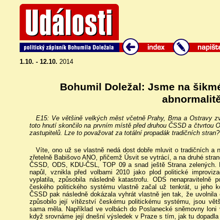
1.10. - 12.10.
2014
Bohumil Doležal: Jsme na šikm
abnormalit
E15: Ve většině velkých měst včetně Prahy, Brna a Ostravy zv
toto hnutí skončilo na prvním místě před druhou ČSSD a čtvrtou ODS
zastupitelů. Lze to považovat za totální propadák tradičních stra
Víte, ono už se vlastně nedá dost dobře mluvit o tradičních a n
zřetelně Babišovo ANO, přičemž Úsvit se vytrácí, a na druhé stran
ČSSD, ODS, KDU-ČSL, TOP 09 a snad ještě Strana zelených. Př
napůl, vznikla před volbami 2010 jako plod politické improviz
vyplatila, způsobila následně katastrofu. ODS nenapravitelně p
českého politického systému vlastně začal už tenkrát, u jeho 
ČSSD pak následně dokázala vyhrát vlastně jen tak, že uvolnila
způsobilo její vítězství českému politickému systému, jsou vět
sama měla. Například ve volbách do Poslanecké sněmovny loni v
když srovnáme její dnešní výsledek v Praze s tím, jak tu dopadla