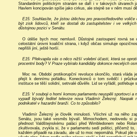
Standardním politickým stranám se daří i v takových útvarech 
Havlem koncipován spíše jako cirkus, ale stejně se v něm musí děla
E15: Souhlasíte, že jistou útěchou pro pravostředového voliče
být zisk lidovců, kteří se dostali do zastupitelstev i ve velk
důstojnou pozici v Senátu.
O útěše bych moc nemluvil. Důstojné zastoupení rovná se 
celostátní úrovni koaliční strana, i když občas simuluje opozič
nepřišli jiní, ještě horší.
E15: Překvapila vás o něco nižší volební účasti, která se oproti
procentní body? V Praze vybíralo kandidáty dokonce necelých osm
Moc ne. Období protikorupční revoluce skončilo, stará vláda 
přejít k dennímu pořádku. Koneckonců o tom svědčí i průzk
instituce se těší solidní, setrvalé důvěře. Lid se vyřádil, potřebuje 
E15: V souboji o horní komoru parlamentu neuspěli sportovci a
vypadl bývalý ředitel televize nova Vladimír Železný. Naopak
podnikatel v hazardní branži. Co to způsobilo?
Vladimír Železný je člověk minulosti. Všichni už na něho zap
Senátu, jsou také vesměs bývalí. Mimochodem, nedovedu si pře
přednost Valdštejnskému paláci před Wimbledonem nebo Rolan
zkultivovala, zvykla si, že v parlamentu sedí politici, přičemž to,
každém případě na závadu, ale už to moc nepomáhá. Pokud jde o 