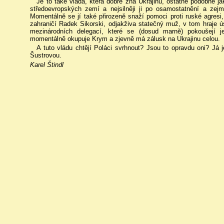
Je to také vláda, která dobře zná Ukrajinu, ostatně podobně ja
středoevropských zemí a nejsilněji ji po osamostatnění a zejm
Momentálně se jí také přirozeně snaží pomoci proti ruské agresi, 
zahraničí Radek Sikorski, odjakživa statečný muž, v tom hraje úst
mezinárodních delegací, které se (dosud marně) pokoušejí 
momentálně okupuje Krym a zjevně má zálusk na Ukrajinu celou.
A tuto vládu chtějí Poláci svrhnout? Jsou to opravdu oni? Já
Šustrovou.
Karel Štindl