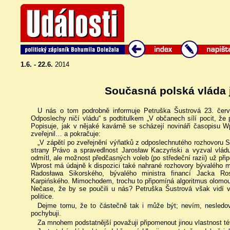
1.6. - 22.6.
2014
Současná polská vláda 
U nás o tom podrobně informuje Petruška Šustrová 23. čer
Odposlechy ničí vládu“ s podtitulkem „V občanech sílí pocit, že pol
Popisuje, jak v nějaké kavárně se scházejí novináři časopisu W
zveřejnil… a pokračuje:
„V zápětí po zveřejnění výňatků z odposlechnutého rozhovoru S
strany Právo a spravedlnost Jarosław Kaczyński a vyzval vlád
odmítl, ale možnost předčasných voleb (po středeční razii) už př
Wprost má údajně k dispozici také nahrané rozhovory bývalého m
Radosława Sikorského, bývalého ministra financí Jacka Ros
Karpińského. Mimochodem, trochu to připomíná algoritmus olomouck
Nečase, že by se poučili u nás? Petruška Šustrová však vidí v 
politice.
Dejme tomu, že to částečně tak i může být; nevím, nesledo
pochybuji.
Za mnohem podstatnější považuji připomenout jinou vlastnost té